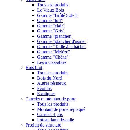
Tous les produits
Le Vieux Bois
Gamme "Brûlé Soleil"
Gamme "loft"
Gamme "clair"
Gamme "Gris"
Gamme "plancher"
Gamme "plancher d'usine"
Gamme "Taillé à la hache"
Gamme "Mélèze"
Gamme "Chêne"
Les inclassables
Bois brut
Tous les produits
Bois du Nord
Autres résineux
Feuillus
Exotiques
Carrelet et montant de porte
Tous les produits
Montant de porte replaqué
Carrelet 3 plis
Poteau lamellé-collé
Produit de structure