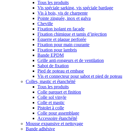
Tous les produits
Vis spéciale sarking, vis spéciale bardage
Vis à bois, vis de charpente
Pointe zinguée, inox et galva
Cheville
Fixation isolant en façade
Fixation chimique et tamis d’injection
Équerre et plaque perforée
Fixation pour main courante
Fixation pour lambris
Bande EPDM
Grille anti-rongeurs et de ventilation
Sabot de fixation
Pied de poteau et embase
Vis et connecteur pour sabot et pied de poteau
Colles, mastic et étanchéité
Tous les produits
Colle parquet et finition
Colle sol vinyle
Colle et mastic
Pistolet à colle
Colle pour assemblage
Accessoire étanchéité
Mousse expansive et nettoyage
Bande adhésive