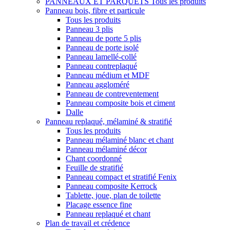
PANNEAUX ET PARQUETS
Tous les produits
Panneau bois, fibre et particule
Tous les produits
Panneau 3 plis
Panneau de porte 5 plis
Panneau de porte isolé
Panneau lamellé-collé
Panneau contreplaqué
Panneau médium et MDF
Panneau aggloméré
Panneau de contreventement
Panneau composite bois et ciment
Dalle
Panneau replaqué, mélaminé & stratifié
Tous les produits
Panneau mélaminé blanc et chant
Panneau mélaminé décor
Chant coordonné
Feuille de stratifié
Panneau compact et stratifié Fenix
Panneau composite Kerrock
Tablette, joue, plan de toilette
Placage essence fine
Panneau replaqué et chant
Plan de travail et crédence