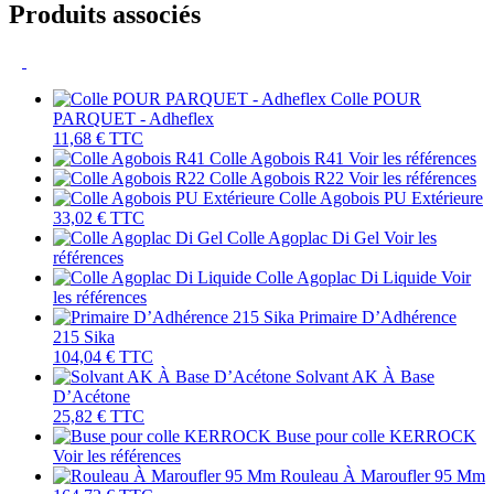
Produits associés
Colle POUR
PARQUET - Adheflex
11,68 €
TTC
Colle Agobois R41
Voir les références
Colle Agobois R22
Voir les références
Colle Agobois PU Extérieure
33,02 €
TTC
Colle Agoplac Di Gel
Voir les
références
Colle Agoplac Di Liquide
Voir
les références
Primaire D’Adhérence
215 Sika
104,04 €
TTC
Solvant AK À Base
D’Acétone
25,82 €
TTC
Buse pour colle KERROCK
Voir les références
Rouleau À Maroufler 95 Mm