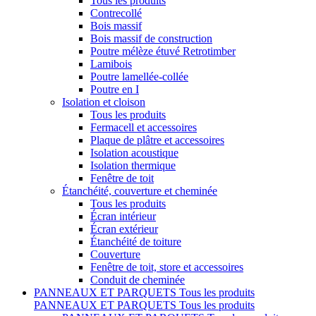
Tous les produits
Contrecollé
Bois massif
Bois massif de construction
Poutre mélèze étuvé Retrotimber
Lamibois
Poutre lamellée-collée
Poutre en I
Isolation et cloison
Tous les produits
Fermacell et accessoires
Plaque de plâtre et accessoires
Isolation acoustique
Isolation thermique
Fenêtre de toit
Étanchéité, couverture et cheminée
Tous les produits
Écran intérieur
Écran extérieur
Étanchéité de toiture
Couverture
Fenêtre de toit, store et accessoires
Conduit de cheminée
PANNEAUX ET PARQUETS
Tous les produits
PANNEAUX ET PARQUETS
Tous les produits