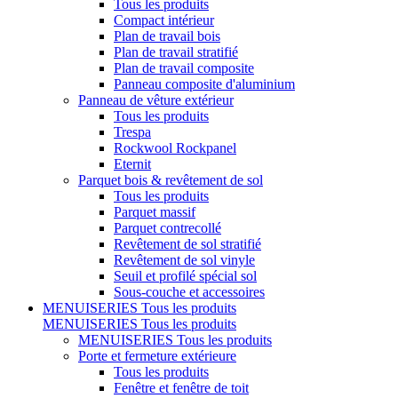
Tous les produits
Compact intérieur
Plan de travail bois
Plan de travail stratifié
Plan de travail composite
Panneau composite d'aluminium
Panneau de vêture extérieur
Tous les produits
Trespa
Rockwool Rockpanel
Eternit
Parquet bois & revêtement de sol
Tous les produits
Parquet massif
Parquet contrecollé
Revêtement de sol stratifié
Revêtement de sol vinyle
Seuil et profilé spécial sol
Sous-couche et accessoires
MENUISERIES
Tous les produits
MENUISERIES
Tous les produits
MENUISERIES
Tous les produits
Porte et fermeture extérieure
Tous les produits
Fenêtre et fenêtre de toit