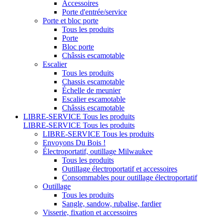
Accessoires
Porte d'entrée/service
Porte et bloc porte
Tous les produits
Porte
Bloc porte
Châssis escamotable
Escalier
Tous les produits
Chassis escamotable
Échelle de meunier
Escalier escamotable
Châssis escamotable
LIBRE-SERVICE
Tous les produits
LIBRE-SERVICE
Tous les produits
LIBRE-SERVICE
Tous les produits
Envoyons Du Bois !
Électroportatif, outillage Milwaukee
Tous les produits
Outillage électroportatif et accessoires
Consommables pour outillage électroportatif
Outillage
Tous les produits
Sangle, sandow, rubalise, fardier
Visserie, fixation et accessoires