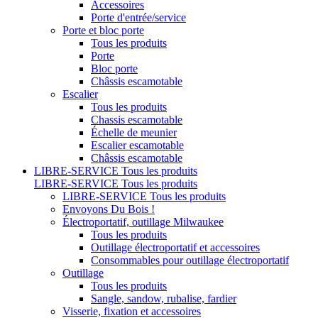
Accessoires
Porte d'entrée/service
Porte et bloc porte
Tous les produits
Porte
Bloc porte
Châssis escamotable
Escalier
Tous les produits
Chassis escamotable
Échelle de meunier
Escalier escamotable
Châssis escamotable
LIBRE-SERVICE
Tous les produits
LIBRE-SERVICE
Tous les produits
LIBRE-SERVICE
Tous les produits
Envoyons Du Bois !
Électroportatif, outillage Milwaukee
Tous les produits
Outillage électroportatif et accessoires
Consommables pour outillage électroportatif
Outillage
Tous les produits
Sangle, sandow, rubalise, fardier
Visserie, fixation et accessoires