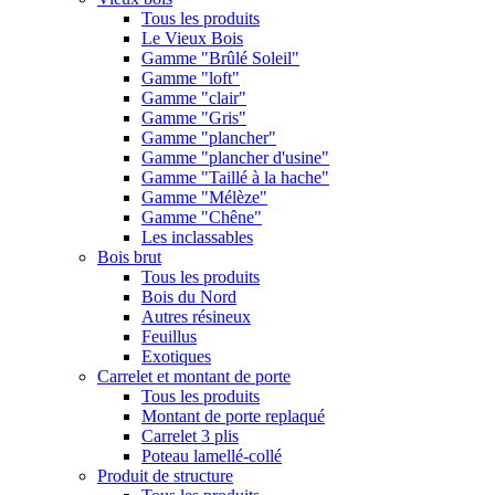
Tous les produits
Le Vieux Bois
Gamme "Brûlé Soleil"
Gamme "loft"
Gamme "clair"
Gamme "Gris"
Gamme "plancher"
Gamme "plancher d'usine"
Gamme "Taillé à la hache"
Gamme "Mélèze"
Gamme "Chêne"
Les inclassables
Bois brut
Tous les produits
Bois du Nord
Autres résineux
Feuillus
Exotiques
Carrelet et montant de porte
Tous les produits
Montant de porte replaqué
Carrelet 3 plis
Poteau lamellé-collé
Produit de structure