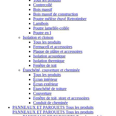
Tous les produits
Contrecollé
Bois massif
Bois massif de construction
Poutre mélèze étuvé Retrotimber
Lamibois
Poutre lamellée-collée
Poutre en I
Isolation et cloison
Tous les produits
Fermacell et accessoires
Plaque de plâtre et accessoires
Isolation acoustique
Isolation thermique
Fenêtre de toit
Étanchéité, couverture et cheminée
Tous les produits
Écran intérieur
Écran extérieur
Étanchéité de toiture
Couverture
Fenêtre de toit, store et accessoires
Conduit de cheminée
PANNEAUX ET PARQUETS
Tous les produits
PANNEAUX ET PARQUETS
Tous les produits