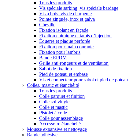
Tous les produits
Vis spéciale sarking, vis spéciale bardage
Vis à bois, vis de charpente
Pointe zinguée, inox et galva
Cheville
Fixation isolant en façade
Fixation chimique et tamis d’injection
Équerre et plaque perforée
Fixation pour main courante
Fixation pour lambris
Bande EPDM
Grille anti-rongeurs et de ventilation
Sabot de fixation
Pied de poteau et embase
Vis et connecteur pour sabot et pied de poteau
Colles, mastic et étanchéité
Tous les produits
Colle parquet et finition
Colle sol vinyle
Colle et mastic
Pistolet à colle
Colle pour assemblage
Accessoire étanchéité
Mousse expansive et nettoyage
Bande adhésive