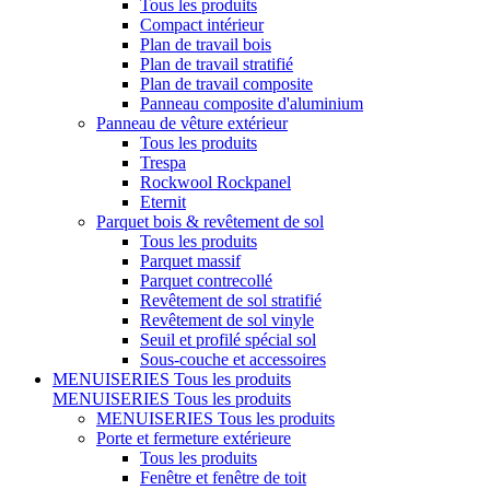
Tous les produits
Compact intérieur
Plan de travail bois
Plan de travail stratifié
Plan de travail composite
Panneau composite d'aluminium
Panneau de vêture extérieur
Tous les produits
Trespa
Rockwool Rockpanel
Eternit
Parquet bois & revêtement de sol
Tous les produits
Parquet massif
Parquet contrecollé
Revêtement de sol stratifié
Revêtement de sol vinyle
Seuil et profilé spécial sol
Sous-couche et accessoires
MENUISERIES
Tous les produits
MENUISERIES
Tous les produits
MENUISERIES
Tous les produits
Porte et fermeture extérieure
Tous les produits
Fenêtre et fenêtre de toit