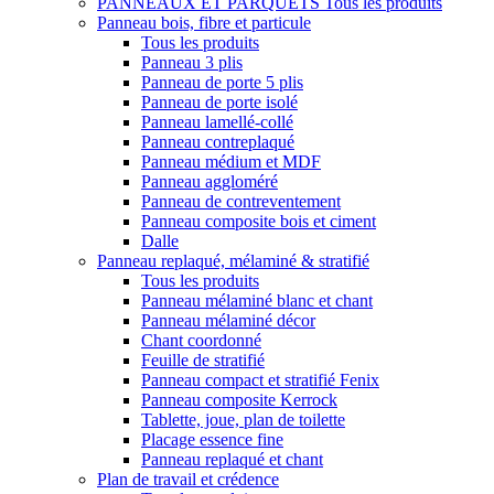
PANNEAUX ET PARQUETS
Tous les produits
Panneau bois, fibre et particule
Tous les produits
Panneau 3 plis
Panneau de porte 5 plis
Panneau de porte isolé
Panneau lamellé-collé
Panneau contreplaqué
Panneau médium et MDF
Panneau aggloméré
Panneau de contreventement
Panneau composite bois et ciment
Dalle
Panneau replaqué, mélaminé & stratifié
Tous les produits
Panneau mélaminé blanc et chant
Panneau mélaminé décor
Chant coordonné
Feuille de stratifié
Panneau compact et stratifié Fenix
Panneau composite Kerrock
Tablette, joue, plan de toilette
Placage essence fine
Panneau replaqué et chant
Plan de travail et crédence