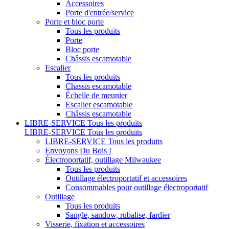
Accessoires
Porte d'entrée/service
Porte et bloc porte
Tous les produits
Porte
Bloc porte
Châssis escamotable
Escalier
Tous les produits
Chassis escamotable
Échelle de meunier
Escalier escamotable
Châssis escamotable
LIBRE-SERVICE
Tous les produits
LIBRE-SERVICE
Tous les produits
LIBRE-SERVICE
Tous les produits
Envoyons Du Bois !
Électroportatif, outillage Milwaukee
Tous les produits
Outillage électroportatif et accessoires
Consommables pour outillage électroportatif
Outillage
Tous les produits
Sangle, sandow, rubalise, fardier
Visserie, fixation et accessoires