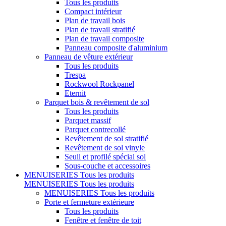
Tous les produits
Compact intérieur
Plan de travail bois
Plan de travail stratifié
Plan de travail composite
Panneau composite d'aluminium
Panneau de vêture extérieur
Tous les produits
Trespa
Rockwool Rockpanel
Eternit
Parquet bois & revêtement de sol
Tous les produits
Parquet massif
Parquet contrecollé
Revêtement de sol stratifié
Revêtement de sol vinyle
Seuil et profilé spécial sol
Sous-couche et accessoires
MENUISERIES
Tous les produits
MENUISERIES
Tous les produits
MENUISERIES
Tous les produits
Porte et fermeture extérieure
Tous les produits
Fenêtre et fenêtre de toit