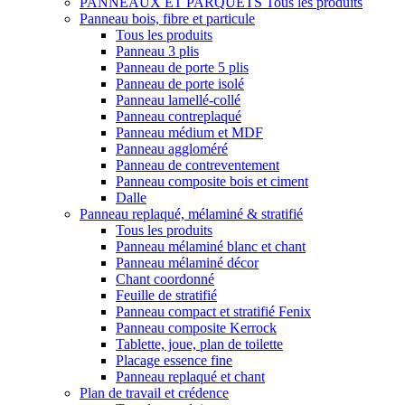
PANNEAUX ET PARQUETS
Tous les produits
Panneau bois, fibre et particule
Tous les produits
Panneau 3 plis
Panneau de porte 5 plis
Panneau de porte isolé
Panneau lamellé-collé
Panneau contreplaqué
Panneau médium et MDF
Panneau aggloméré
Panneau de contreventement
Panneau composite bois et ciment
Dalle
Panneau replaqué, mélaminé & stratifié
Tous les produits
Panneau mélaminé blanc et chant
Panneau mélaminé décor
Chant coordonné
Feuille de stratifié
Panneau compact et stratifié Fenix
Panneau composite Kerrock
Tablette, joue, plan de toilette
Placage essence fine
Panneau replaqué et chant
Plan de travail et crédence