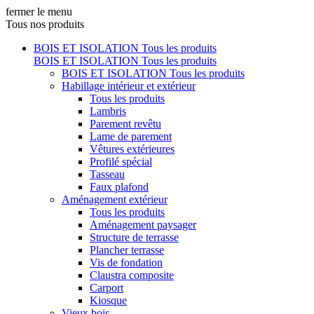
fermer le menu
Tous nos produits
BOIS ET ISOLATION
Tous les produits
BOIS ET ISOLATION
Tous les produits
BOIS ET ISOLATION
Tous les produits
Habillage intérieur et extérieur
Tous les produits
Lambris
Parement revêtu
Lame de parement
Vêtures extérieures
Profilé spécial
Tasseau
Faux plafond
Aménagement extérieur
Tous les produits
Aménagement paysager
Structure de terrasse
Plancher terrasse
Vis de fondation
Claustra composite
Carport
Kiosque
Vieux bois