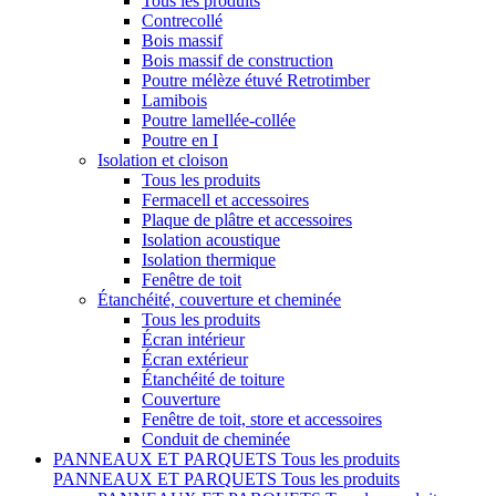
Tous les produits
Contrecollé
Bois massif
Bois massif de construction
Poutre mélèze étuvé Retrotimber
Lamibois
Poutre lamellée-collée
Poutre en I
Isolation et cloison
Tous les produits
Fermacell et accessoires
Plaque de plâtre et accessoires
Isolation acoustique
Isolation thermique
Fenêtre de toit
Étanchéité, couverture et cheminée
Tous les produits
Écran intérieur
Écran extérieur
Étanchéité de toiture
Couverture
Fenêtre de toit, store et accessoires
Conduit de cheminée
PANNEAUX ET PARQUETS
Tous les produits
PANNEAUX ET PARQUETS
Tous les produits