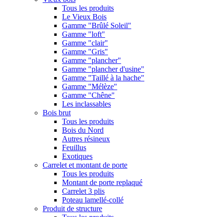
Tous les produits
Le Vieux Bois
Gamme "Brûlé Soleil"
Gamme "loft"
Gamme "clair"
Gamme "Gris"
Gamme "plancher"
Gamme "plancher d'usine"
Gamme "Taillé à la hache"
Gamme "Mélèze"
Gamme "Chêne"
Les inclassables
Bois brut
Tous les produits
Bois du Nord
Autres résineux
Feuillus
Exotiques
Carrelet et montant de porte
Tous les produits
Montant de porte replaqué
Carrelet 3 plis
Poteau lamellé-collé
Produit de structure