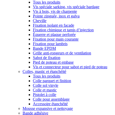
Tous les produits
Vis spéciale sarking, vis spéciale bardage
Vis à bois, vis de charpente
Pointe zinguée, inox et galva
Cheville
Fixation isolant en façade
Fixation chimique et tamis d’injection
Équerre et plaque perforée
Fixation pour main courante
Fixation pour lambris
Bande EPDM
Grille anti-rongeurs et de ventilation
Sabot de fixation
Pied de poteau et embase
Vis et connecteur pour sabot et pied de poteau
Colles, mastic et étanchéité
Tous les produits
Colle parquet et finition
Colle sol vinyle
Colle et mastic
Pistolet à colle
Colle pour assemblage
Accessoire étanchéité
Mousse expansive et nettoyage
Bande adhésive