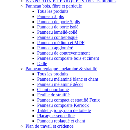
PANNEAUX ET PARQUETS
Tous les produits
Panneau bois, fibre et particule
Tous les produits
Panneau 3 plis
Panneau de porte 5 plis
Panneau de porte isolé
Panneau lamellé-collé
Panneau contreplaqué
Panneau médium et MDF
Panneau aggloméré
Panneau de contreventement
Panneau composite bois et ciment
Dalle
Panneau replaqué, mélaminé & stratifié
Tous les produits
Panneau mélaminé blanc et chant
Panneau mélaminé décor
Chant coordonné
Feuille de stratifié
Panneau compact et stratifié Fenix
Panneau composite Kerrock
Tablette, joue, plan de toilette
Placage essence fine
Panneau replaqué et chant
Plan de travail et crédence