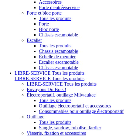
Accessoires
Porte d'entrée/service
Porte et bloc porte
Tous les produits
Porte
Bloc porte
Châssis escamotable
Escalier
Tous les produits
Chassis escamotable
Échelle de meunier
Escalier escamotable
Châssis escamotable
LIBRE-SERVICE
Tous les produits
LIBRE-SERVICE
Tous les produits
LIBRE-SERVICE
Tous les produits
Envoyons Du Bois !
Électroportatif, outillage Milwaukee
Tous les produits
Outillage électroportatif et accessoires
Consommables pour outillage électroportatif
Outillage
Tous les produits
Sangle, sandow, rubalise, fardier
Visserie, fixation et accessoires