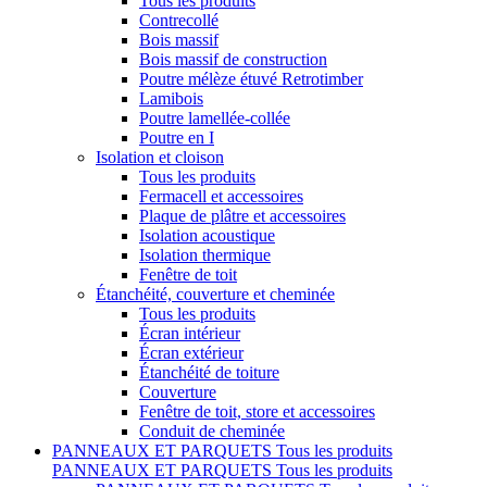
Tous les produits
Contrecollé
Bois massif
Bois massif de construction
Poutre mélèze étuvé Retrotimber
Lamibois
Poutre lamellée-collée
Poutre en I
Isolation et cloison
Tous les produits
Fermacell et accessoires
Plaque de plâtre et accessoires
Isolation acoustique
Isolation thermique
Fenêtre de toit
Étanchéité, couverture et cheminée
Tous les produits
Écran intérieur
Écran extérieur
Étanchéité de toiture
Couverture
Fenêtre de toit, store et accessoires
Conduit de cheminée
PANNEAUX ET PARQUETS
Tous les produits
PANNEAUX ET PARQUETS
Tous les produits