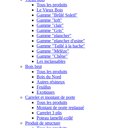
Tous les produits
Le Vieux Bois
Gamme "Brûlé Soleil"
Gamme "loft"
Gamme "clair"
Gamme "Gris"
Gamme "plancher"
Gamme "plancher d'usine"
Gamme "Taillé à la hache"
Gamme "Mélèze"
Gamme "Chêne"
Les inclassables
Bois brut
Tous les produits
Bois du Nord
Autres résineux
Feuillus
Exotiques
Carrelet et montant de porte
Tous les produits
Montant de porte replaqué
Carrelet 3 plis
Poteau lamellé-collé
Produit de structure