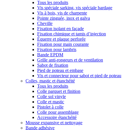
Tous les produits
Vis spéciale sarking, vis spéciale bardage
Vis à bois, vis de charpente
Pointe zinguée, inox et galva
Cheville
Fixation isolant en façade
Fixation chimique et tamis d’injection
Équerre et plaque perforée
Fixation pour main courante
Fixation pour lambris
Bande EPDM
Grille anti-rongeurs et de ventilation
Sabot de fixation
Pied de poteau et embase
Vis et connecteur pour sabot et pied de poteau
Colles, mastic et étanchéité
Tous les produits
Colle parquet et finition
Colle sol vinyle
Colle et mastic
Pistolet à colle
Colle pour assemblage
Accessoire étanchéité
Mousse expansive et nettoyage
Bande adhésive