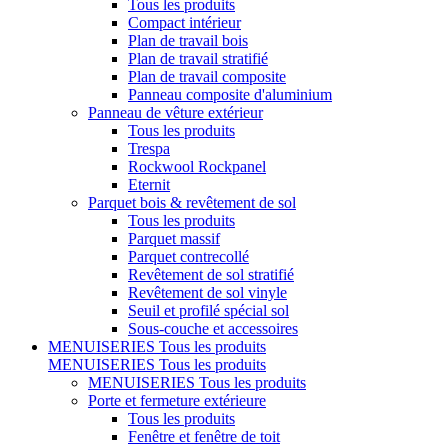
Tous les produits
Compact intérieur
Plan de travail bois
Plan de travail stratifié
Plan de travail composite
Panneau composite d'aluminium
Panneau de vêture extérieur
Tous les produits
Trespa
Rockwool Rockpanel
Eternit
Parquet bois & revêtement de sol
Tous les produits
Parquet massif
Parquet contrecollé
Revêtement de sol stratifié
Revêtement de sol vinyle
Seuil et profilé spécial sol
Sous-couche et accessoires
MENUISERIES
Tous les produits
MENUISERIES
Tous les produits
MENUISERIES
Tous les produits
Porte et fermeture extérieure
Tous les produits
Fenêtre et fenêtre de toit