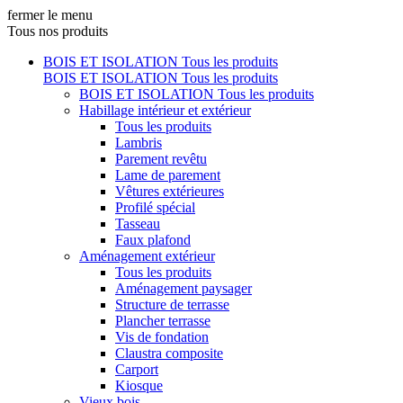
fermer le menu
Tous nos produits
BOIS ET ISOLATION
Tous les produits
BOIS ET ISOLATION
Tous les produits
BOIS ET ISOLATION
Tous les produits
Habillage intérieur et extérieur
Tous les produits
Lambris
Parement revêtu
Lame de parement
Vêtures extérieures
Profilé spécial
Tasseau
Faux plafond
Aménagement extérieur
Tous les produits
Aménagement paysager
Structure de terrasse
Plancher terrasse
Vis de fondation
Claustra composite
Carport
Kiosque
Vieux bois