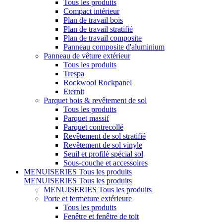
Tous les produits
Compact intérieur
Plan de travail bois
Plan de travail stratifié
Plan de travail composite
Panneau composite d'aluminium
Panneau de vêture extérieur
Tous les produits
Trespa
Rockwool Rockpanel
Eternit
Parquet bois & revêtement de sol
Tous les produits
Parquet massif
Parquet contrecollé
Revêtement de sol stratifié
Revêtement de sol vinyle
Seuil et profilé spécial sol
Sous-couche et accessoires
MENUISERIES
Tous les produits
MENUISERIES
Tous les produits
MENUISERIES
Tous les produits
Porte et fermeture extérieure
Tous les produits
Fenêtre et fenêtre de toit