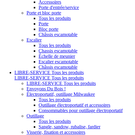
Accessoires
Porte d'entrée/service
Porte et bloc porte
Tous les produits
Porte
Bloc porte
Châssis escamotable
Escalier
Tous les produits
Chassis escamotable
Échelle de meunier
Escalier escamotable
Châssis escamotable
LIBRE-SERVICE
Tous les produits
LIBRE-SERVICE
Tous les produits
LIBRE-SERVICE
Tous les produits
Envoyons Du Bois !
Électroportatif, outillage Milwaukee
Tous les produits
Outillage électroportatif et accessoires
Consommables pour outillage électroportatif
Outillage
Tous les produits
Sangle, sandow, rubalise, fardier
Visserie, fixation et accessoires