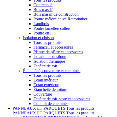
Tous les produits
Contrecollé
Bois massif
Bois massif de construction
Poutre mélèze étuvé Retrotimber
Lamibois
Poutre lamellée-collée
Poutre en I
Isolation et cloison
Tous les produits
Fermacell et accessoires
Plaque de plâtre et accessoires
Isolation acoustique
Isolation thermique
Fenêtre de toit
Étanchéité, couverture et cheminée
Tous les produits
Écran intérieur
Écran extérieur
Étanchéité de toiture
Couverture
Fenêtre de toit, store et accessoires
Conduit de cheminée
PANNEAUX ET PARQUETS
Tous les produits
PANNEAUX ET PARQUETS
Tous les produits