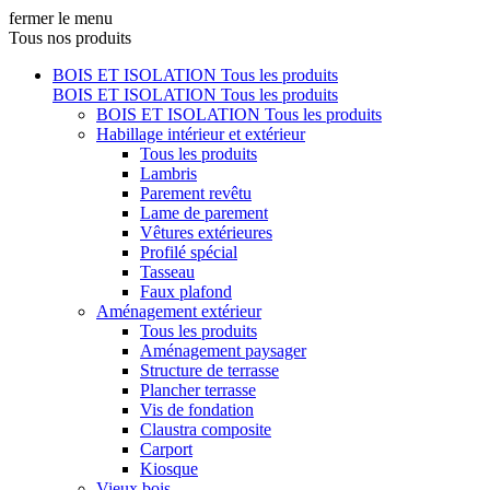
fermer le menu
Tous nos produits
BOIS ET ISOLATION
Tous les produits
BOIS ET ISOLATION
Tous les produits
BOIS ET ISOLATION
Tous les produits
Habillage intérieur et extérieur
Tous les produits
Lambris
Parement revêtu
Lame de parement
Vêtures extérieures
Profilé spécial
Tasseau
Faux plafond
Aménagement extérieur
Tous les produits
Aménagement paysager
Structure de terrasse
Plancher terrasse
Vis de fondation
Claustra composite
Carport
Kiosque
Vieux bois