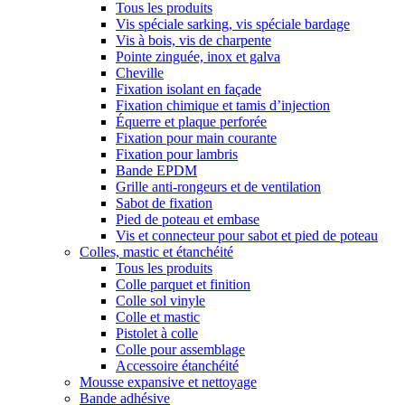
Tous les produits
Vis spéciale sarking, vis spéciale bardage
Vis à bois, vis de charpente
Pointe zinguée, inox et galva
Cheville
Fixation isolant en façade
Fixation chimique et tamis d’injection
Équerre et plaque perforée
Fixation pour main courante
Fixation pour lambris
Bande EPDM
Grille anti-rongeurs et de ventilation
Sabot de fixation
Pied de poteau et embase
Vis et connecteur pour sabot et pied de poteau
Colles, mastic et étanchéité
Tous les produits
Colle parquet et finition
Colle sol vinyle
Colle et mastic
Pistolet à colle
Colle pour assemblage
Accessoire étanchéité
Mousse expansive et nettoyage
Bande adhésive