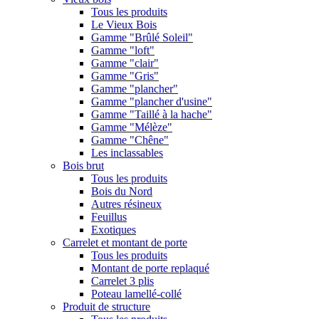
Tous les produits
Le Vieux Bois
Gamme "Brûlé Soleil"
Gamme "loft"
Gamme "clair"
Gamme "Gris"
Gamme "plancher"
Gamme "plancher d'usine"
Gamme "Taillé à la hache"
Gamme "Mélèze"
Gamme "Chêne"
Les inclassables
Bois brut
Tous les produits
Bois du Nord
Autres résineux
Feuillus
Exotiques
Carrelet et montant de porte
Tous les produits
Montant de porte replaqué
Carrelet 3 plis
Poteau lamellé-collé
Produit de structure