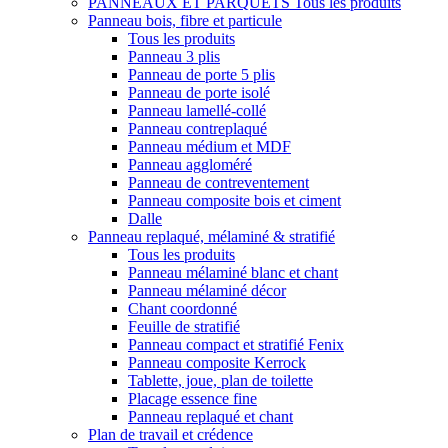
PANNEAUX ET PARQUETS
Tous les produits
Panneau bois, fibre et particule
Tous les produits
Panneau 3 plis
Panneau de porte 5 plis
Panneau de porte isolé
Panneau lamellé-collé
Panneau contreplaqué
Panneau médium et MDF
Panneau aggloméré
Panneau de contreventement
Panneau composite bois et ciment
Dalle
Panneau replaqué, mélaminé & stratifié
Tous les produits
Panneau mélaminé blanc et chant
Panneau mélaminé décor
Chant coordonné
Feuille de stratifié
Panneau compact et stratifié Fenix
Panneau composite Kerrock
Tablette, joue, plan de toilette
Placage essence fine
Panneau replaqué et chant
Plan de travail et crédence