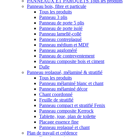
PANNEAUX ET PARQUETS
Tous les produits
Panneau bois, fibre et particule
Tous les produits
Panneau 3 plis
Panneau de porte 5 plis
Panneau de porte isolé
Panneau lamellé-collé
Panneau contreplaqué
Panneau médium et MDF
Panneau aggloméré
Panneau de contreventement
Panneau composite bois et ciment
Dalle
Panneau replaqué, mélaminé & stratifié
Tous les produits
Panneau mélaminé blanc et chant
Panneau mélaminé décor
Chant coordonné
Feuille de stratifié
Panneau compact et stratifié Fenix
Panneau composite Kerrock
Tablette, joue, plan de toilette
Placage essence fine
Panneau replaqué et chant
Plan de travail et crédence