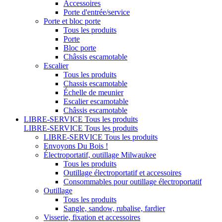
Accessoires
Porte d'entrée/service
Porte et bloc porte
Tous les produits
Porte
Bloc porte
Châssis escamotable
Escalier
Tous les produits
Chassis escamotable
Échelle de meunier
Escalier escamotable
Châssis escamotable
LIBRE-SERVICE
Tous les produits
LIBRE-SERVICE
Tous les produits
LIBRE-SERVICE
Tous les produits
Envoyons Du Bois !
Électroportatif, outillage Milwaukee
Tous les produits
Outillage électroportatif et accessoires
Consommables pour outillage électroportatif
Outillage
Tous les produits
Sangle, sandow, rubalise, fardier
Visserie, fixation et accessoires