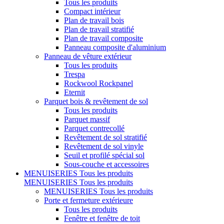
Tous les produits
Compact intérieur
Plan de travail bois
Plan de travail stratifié
Plan de travail composite
Panneau composite d'aluminium
Panneau de vêture extérieur
Tous les produits
Trespa
Rockwool Rockpanel
Eternit
Parquet bois & revêtement de sol
Tous les produits
Parquet massif
Parquet contrecollé
Revêtement de sol stratifié
Revêtement de sol vinyle
Seuil et profilé spécial sol
Sous-couche et accessoires
MENUISERIES
Tous les produits
MENUISERIES
Tous les produits
MENUISERIES
Tous les produits
Porte et fermeture extérieure
Tous les produits
Fenêtre et fenêtre de toit