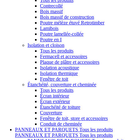
Tous les produits
Contrecollé
Bois massif
Bois massif de construction
Poutre mélèze étuvé Retrotimber
Lamibois
Poutre lamellée-collée
Poutre en I
Isolation et cloison
Tous les produits
Fermacell et accessoires
Plaque de plâtre et accessoires
Isolation acoustique
Isolation thermique
Fenêtre de toit
Étanchéité, couverture et cheminée
Tous les produits
Écran intérieur
Écran extérieur
Étanchéité de toiture
Couverture
Fenêtre de toit, store et accessoires
Conduit de cheminée
PANNEAUX ET PARQUETS
Tous les produits
PANNEAUX ET PARQUETS
Tous les produits