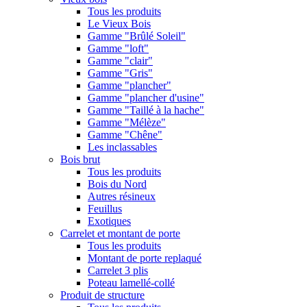
Tous les produits
Le Vieux Bois
Gamme "Brûlé Soleil"
Gamme "loft"
Gamme "clair"
Gamme "Gris"
Gamme "plancher"
Gamme "plancher d'usine"
Gamme "Taillé à la hache"
Gamme "Mélèze"
Gamme "Chêne"
Les inclassables
Bois brut
Tous les produits
Bois du Nord
Autres résineux
Feuillus
Exotiques
Carrelet et montant de porte
Tous les produits
Montant de porte replaqué
Carrelet 3 plis
Poteau lamellé-collé
Produit de structure