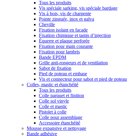
Tous les produits
Vis spéciale sarking, vis spéciale bardage
Vis à bois, vis de charpente
Pointe zinguée, inox et galva
Cheville
Fixation isolant en façade
Fixation chimique et tamis d’injection
Équerre et plaque perforée
Fixation pour main courante
Fixation pour lambris
Bande EPDM
Grille anti-rongeurs et de ventilation
Sabot de fixation
Pied de poteau et embase
Vis et connecteur pour sabot et pied de poteau
Colles, mastic et étanchéité
Tous les produits
Colle parquet et finition
Colle sol vinyle
Colle et mastic
Pistolet à colle
Colle pour assemblage
Accessoire étanchéité
Mousse expansive et nettoyage
Bande adhésive