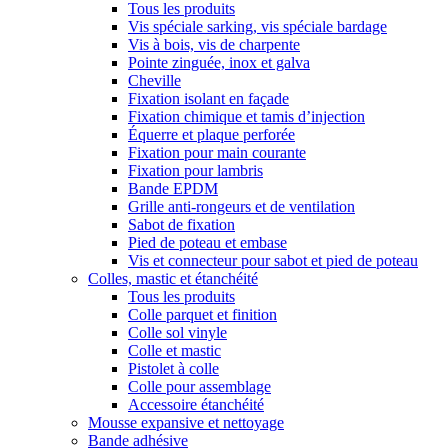
Tous les produits
Vis spéciale sarking, vis spéciale bardage
Vis à bois, vis de charpente
Pointe zinguée, inox et galva
Cheville
Fixation isolant en façade
Fixation chimique et tamis d’injection
Équerre et plaque perforée
Fixation pour main courante
Fixation pour lambris
Bande EPDM
Grille anti-rongeurs et de ventilation
Sabot de fixation
Pied de poteau et embase
Vis et connecteur pour sabot et pied de poteau
Colles, mastic et étanchéité
Tous les produits
Colle parquet et finition
Colle sol vinyle
Colle et mastic
Pistolet à colle
Colle pour assemblage
Accessoire étanchéité
Mousse expansive et nettoyage
Bande adhésive