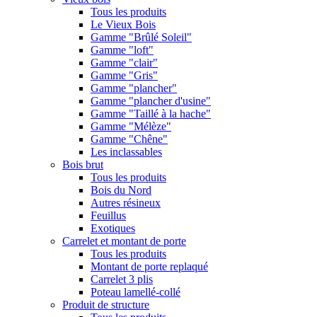
Tous les produits
Le Vieux Bois
Gamme "Brûlé Soleil"
Gamme "loft"
Gamme "clair"
Gamme "Gris"
Gamme "plancher"
Gamme "plancher d'usine"
Gamme "Taillé à la hache"
Gamme "Mélèze"
Gamme "Chêne"
Les inclassables
Bois brut
Tous les produits
Bois du Nord
Autres résineux
Feuillus
Exotiques
Carrelet et montant de porte
Tous les produits
Montant de porte replaqué
Carrelet 3 plis
Poteau lamellé-collé
Produit de structure