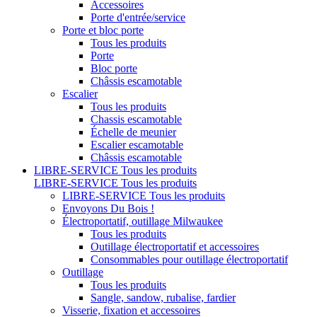
Accessoires
Porte d'entrée/service
Porte et bloc porte
Tous les produits
Porte
Bloc porte
Châssis escamotable
Escalier
Tous les produits
Chassis escamotable
Échelle de meunier
Escalier escamotable
Châssis escamotable
LIBRE-SERVICE
Tous les produits
LIBRE-SERVICE
Tous les produits
LIBRE-SERVICE
Tous les produits
Envoyons Du Bois !
Électroportatif, outillage Milwaukee
Tous les produits
Outillage électroportatif et accessoires
Consommables pour outillage électroportatif
Outillage
Tous les produits
Sangle, sandow, rubalise, fardier
Visserie, fixation et accessoires