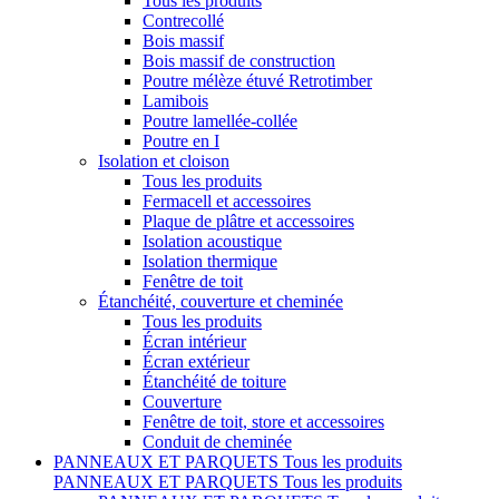
Tous les produits
Contrecollé
Bois massif
Bois massif de construction
Poutre mélèze étuvé Retrotimber
Lamibois
Poutre lamellée-collée
Poutre en I
Isolation et cloison
Tous les produits
Fermacell et accessoires
Plaque de plâtre et accessoires
Isolation acoustique
Isolation thermique
Fenêtre de toit
Étanchéité, couverture et cheminée
Tous les produits
Écran intérieur
Écran extérieur
Étanchéité de toiture
Couverture
Fenêtre de toit, store et accessoires
Conduit de cheminée
PANNEAUX ET PARQUETS
Tous les produits
PANNEAUX ET PARQUETS
Tous les produits