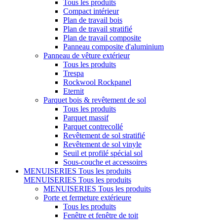
Tous les produits
Compact intérieur
Plan de travail bois
Plan de travail stratifié
Plan de travail composite
Panneau composite d'aluminium
Panneau de vêture extérieur
Tous les produits
Trespa
Rockwool Rockpanel
Eternit
Parquet bois & revêtement de sol
Tous les produits
Parquet massif
Parquet contrecollé
Revêtement de sol stratifié
Revêtement de sol vinyle
Seuil et profilé spécial sol
Sous-couche et accessoires
MENUISERIES
Tous les produits
MENUISERIES
Tous les produits
MENUISERIES
Tous les produits
Porte et fermeture extérieure
Tous les produits
Fenêtre et fenêtre de toit