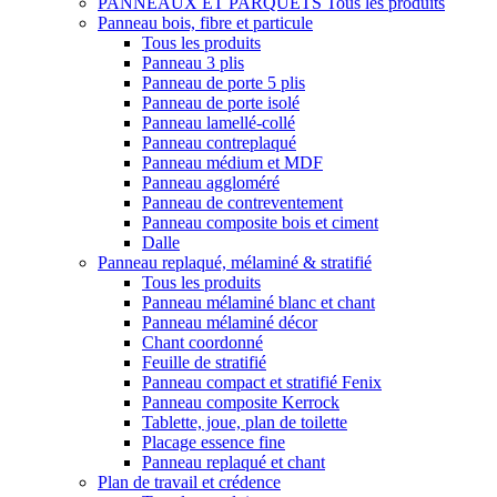
PANNEAUX ET PARQUETS
Tous les produits
Panneau bois, fibre et particule
Tous les produits
Panneau 3 plis
Panneau de porte 5 plis
Panneau de porte isolé
Panneau lamellé-collé
Panneau contreplaqué
Panneau médium et MDF
Panneau aggloméré
Panneau de contreventement
Panneau composite bois et ciment
Dalle
Panneau replaqué, mélaminé & stratifié
Tous les produits
Panneau mélaminé blanc et chant
Panneau mélaminé décor
Chant coordonné
Feuille de stratifié
Panneau compact et stratifié Fenix
Panneau composite Kerrock
Tablette, joue, plan de toilette
Placage essence fine
Panneau replaqué et chant
Plan de travail et crédence