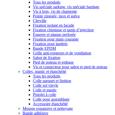
Tous les produits
Vis spéciale sarking, vis spéciale bardage
Vis à bois, vis de charpente
Pointe zinguée, inox et galva
Cheville
Fixation isolant en façade
Fixation chimique et tamis d’injection
Équerre et plaque perforée
Fixation pour main courante
Fixation pour lambris
Bande EPDM
Grille anti-rongeurs et de ventilation
Sabot de fixation
Pied de poteau et embase
Vis et connecteur pour sabot et pied de poteau
Colles, mastic et étanchéité
Tous les produits
Colle parquet et finition
Colle sol vinyle
Colle et mastic
Pistolet à colle
Colle pour assemblage
Accessoire étanchéité
Mousse expansive et nettoyage
Bande adhésive