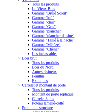
Tous les produits
Le Vieux Bois
Gamme "Brûlé Soleil"
Gamme "loft"
Gamme "clair"
Gamme "Gris"
Gamme "plancher"
Gamme "plancher d'usine"
Gamme "Taillé à la hache"
Gamme "Mélèze"
Gamme "Chêne"
Les inclassables
Bois brut
Tous les produits
Bois du Nord
Autres résineux
Feuillus
Exotiques
Carrelet et montant de porte
Tous les produits
Montant de porte replaqué
Carrelet 3 plis
Poteau lamellé-collé
Produit de structure