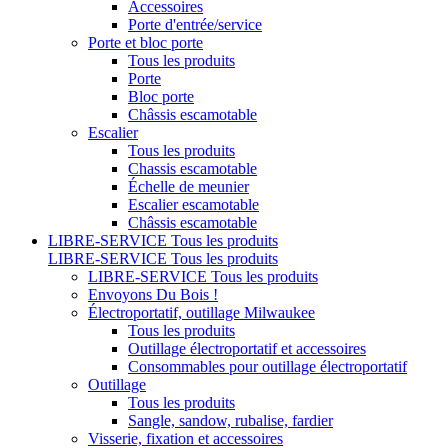
Accessoires
Porte d'entrée/service
Porte et bloc porte
Tous les produits
Porte
Bloc porte
Châssis escamotable
Escalier
Tous les produits
Chassis escamotable
Échelle de meunier
Escalier escamotable
Châssis escamotable
LIBRE-SERVICE
Tous les produits
LIBRE-SERVICE
Tous les produits
LIBRE-SERVICE
Tous les produits
Envoyons Du Bois !
Électroportatif, outillage Milwaukee
Tous les produits
Outillage électroportatif et accessoires
Consommables pour outillage électroportatif
Outillage
Tous les produits
Sangle, sandow, rubalise, fardier
Visserie, fixation et accessoires