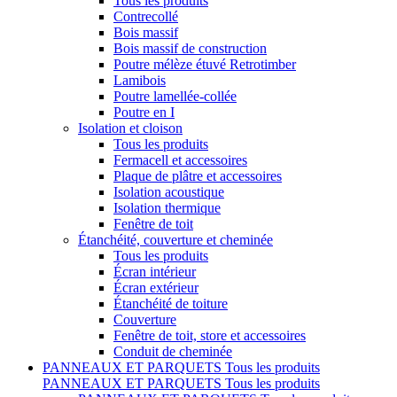
Tous les produits
Contrecollé
Bois massif
Bois massif de construction
Poutre mélèze étuvé Retrotimber
Lamibois
Poutre lamellée-collée
Poutre en I
Isolation et cloison
Tous les produits
Fermacell et accessoires
Plaque de plâtre et accessoires
Isolation acoustique
Isolation thermique
Fenêtre de toit
Étanchéité, couverture et cheminée
Tous les produits
Écran intérieur
Écran extérieur
Étanchéité de toiture
Couverture
Fenêtre de toit, store et accessoires
Conduit de cheminée
PANNEAUX ET PARQUETS
Tous les produits
PANNEAUX ET PARQUETS
Tous les produits