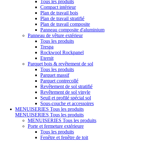
Tous les produits
Compact intérieur
Plan de travail bois
Plan de travail stratifié
Plan de travail composite
Panneau composite d'aluminium
Panneau de vêture extérieur
Tous les produits
Trespa
Rockwool Rockpanel
Eternit
Parquet bois & revêtement de sol
Tous les produits
Parquet massif
Parquet contrecollé
Revêtement de sol stratifié
Revêtement de sol vinyle
Seuil et profilé spécial sol
Sous-couche et accessoires
MENUISERIES
Tous les produits
MENUISERIES
Tous les produits
MENUISERIES
Tous les produits
Porte et fermeture extérieure
Tous les produits
Fenêtre et fenêtre de toit