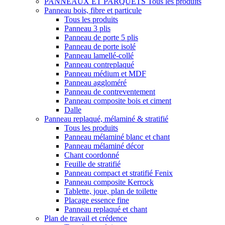
PANNEAUX ET PARQUETS
Tous les produits
Panneau bois, fibre et particule
Tous les produits
Panneau 3 plis
Panneau de porte 5 plis
Panneau de porte isolé
Panneau lamellé-collé
Panneau contreplaqué
Panneau médium et MDF
Panneau aggloméré
Panneau de contreventement
Panneau composite bois et ciment
Dalle
Panneau replaqué, mélaminé & stratifié
Tous les produits
Panneau mélaminé blanc et chant
Panneau mélaminé décor
Chant coordonné
Feuille de stratifié
Panneau compact et stratifié Fenix
Panneau composite Kerrock
Tablette, joue, plan de toilette
Placage essence fine
Panneau replaqué et chant
Plan de travail et crédence