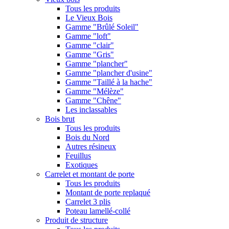
Tous les produits
Le Vieux Bois
Gamme "Brûlé Soleil"
Gamme "loft"
Gamme "clair"
Gamme "Gris"
Gamme "plancher"
Gamme "plancher d'usine"
Gamme "Taillé à la hache"
Gamme "Mélèze"
Gamme "Chêne"
Les inclassables
Bois brut
Tous les produits
Bois du Nord
Autres résineux
Feuillus
Exotiques
Carrelet et montant de porte
Tous les produits
Montant de porte replaqué
Carrelet 3 plis
Poteau lamellé-collé
Produit de structure