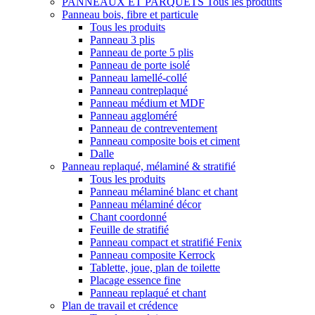
PANNEAUX ET PARQUETS
Tous les produits
Panneau bois, fibre et particule
Tous les produits
Panneau 3 plis
Panneau de porte 5 plis
Panneau de porte isolé
Panneau lamellé-collé
Panneau contreplaqué
Panneau médium et MDF
Panneau aggloméré
Panneau de contreventement
Panneau composite bois et ciment
Dalle
Panneau replaqué, mélaminé & stratifié
Tous les produits
Panneau mélaminé blanc et chant
Panneau mélaminé décor
Chant coordonné
Feuille de stratifié
Panneau compact et stratifié Fenix
Panneau composite Kerrock
Tablette, joue, plan de toilette
Placage essence fine
Panneau replaqué et chant
Plan de travail et crédence