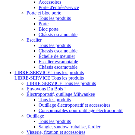
Accessoires
Porte d'entrée/service
Porte et bloc porte
Tous les produits
Porte
Bloc porte
Châssis escamotable
Escalier
Tous les produits
Chassis escamotable
Échelle de meunier
Escalier escamotable
Châssis escamotable
LIBRE-SERVICE
Tous les produits
LIBRE-SERVICE
Tous les produits
LIBRE-SERVICE
Tous les produits
Envoyons Du Bois !
Électroportatif, outillage Milwaukee
Tous les produits
Outillage électroportatif et accessoires
Consommables pour outillage électroportatif
Outillage
Tous les produits
Sangle, sandow, rubalise, fardier
Visserie, fixation et accessoires