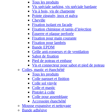
Tous les produits
Vis spéciale sarking, vis spéciale bardage
Vis à bois, vis de charpente
Pointe zinguée, inox et galva
Cheville
Fixation isolant en façade
Fixation chimique et tamis d’injection
Équerre et plaque perforée
Fixation pour main courante
Fixation pour lambris
Bande EPDM
Grille anti-rongeurs et de ventilation
Sabot de fixation
Pied de poteau et embase
Vis et connecteur pour sabot et pied de poteau
Colles, mastic et étanchéité
Tous les produits
Colle parquet et finition
Colle sol vinyle
Colle et mastic
Pistolet à colle
Colle pour assemblage
Accessoire étanchéité
Mousse expansive et nettoyage
Bande adhésive