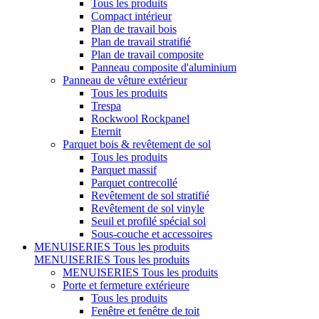
Tous les produits
Compact intérieur
Plan de travail bois
Plan de travail stratifié
Plan de travail composite
Panneau composite d'aluminium
Panneau de vêture extérieur
Tous les produits
Trespa
Rockwool Rockpanel
Eternit
Parquet bois & revêtement de sol
Tous les produits
Parquet massif
Parquet contrecollé
Revêtement de sol stratifié
Revêtement de sol vinyle
Seuil et profilé spécial sol
Sous-couche et accessoires
MENUISERIES
Tous les produits
MENUISERIES
Tous les produits
MENUISERIES
Tous les produits
Porte et fermeture extérieure
Tous les produits
Fenêtre et fenêtre de toit