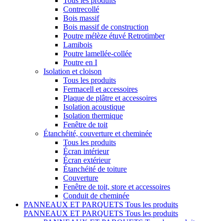
Tous les produits
Contrecollé
Bois massif
Bois massif de construction
Poutre mélèze étuvé Retrotimber
Lamibois
Poutre lamellée-collée
Poutre en I
Isolation et cloison
Tous les produits
Fermacell et accessoires
Plaque de plâtre et accessoires
Isolation acoustique
Isolation thermique
Fenêtre de toit
Étanchéité, couverture et cheminée
Tous les produits
Écran intérieur
Écran extérieur
Étanchéité de toiture
Couverture
Fenêtre de toit, store et accessoires
Conduit de cheminée
PANNEAUX ET PARQUETS
Tous les produits
PANNEAUX ET PARQUETS
Tous les produits