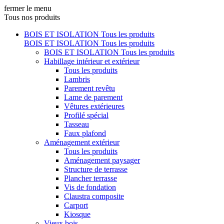
fermer le menu
Tous nos produits
BOIS ET ISOLATION
Tous les produits
BOIS ET ISOLATION
Tous les produits
BOIS ET ISOLATION
Tous les produits
Habillage intérieur et extérieur
Tous les produits
Lambris
Parement revêtu
Lame de parement
Vêtures extérieures
Profilé spécial
Tasseau
Faux plafond
Aménagement extérieur
Tous les produits
Aménagement paysager
Structure de terrasse
Plancher terrasse
Vis de fondation
Claustra composite
Carport
Kiosque
Vieux bois