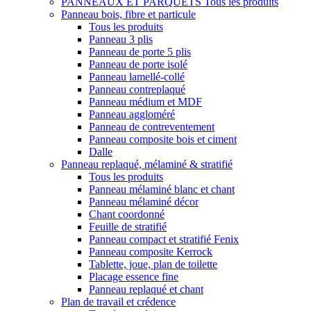
PANNEAUX ET PARQUETS
Tous les produits
Panneau bois, fibre et particule
Tous les produits
Panneau 3 plis
Panneau de porte 5 plis
Panneau de porte isolé
Panneau lamellé-collé
Panneau contreplaqué
Panneau médium et MDF
Panneau aggloméré
Panneau de contreventement
Panneau composite bois et ciment
Dalle
Panneau replaqué, mélaminé & stratifié
Tous les produits
Panneau mélaminé blanc et chant
Panneau mélaminé décor
Chant coordonné
Feuille de stratifié
Panneau compact et stratifié Fenix
Panneau composite Kerrock
Tablette, joue, plan de toilette
Placage essence fine
Panneau replaqué et chant
Plan de travail et crédence