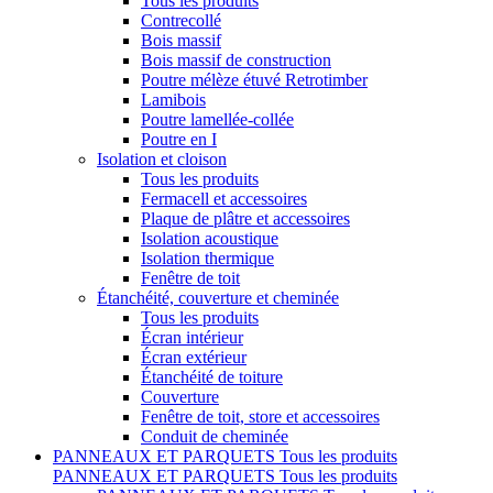
Tous les produits
Contrecollé
Bois massif
Bois massif de construction
Poutre mélèze étuvé Retrotimber
Lamibois
Poutre lamellée-collée
Poutre en I
Isolation et cloison
Tous les produits
Fermacell et accessoires
Plaque de plâtre et accessoires
Isolation acoustique
Isolation thermique
Fenêtre de toit
Étanchéité, couverture et cheminée
Tous les produits
Écran intérieur
Écran extérieur
Étanchéité de toiture
Couverture
Fenêtre de toit, store et accessoires
Conduit de cheminée
PANNEAUX ET PARQUETS
Tous les produits
PANNEAUX ET PARQUETS
Tous les produits