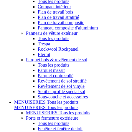
Tous les produits
Compact intérieur
Plan de travail bois
Plan de travail stratifié
Plan de travail composite
Panneau composite d'aluminium
Panneau de vêture extérieur
Tous les produits
Trespa
Rockwool Rockpanel
Eternit
Parquet bois & revêtement de sol
Tous les produits
Parquet massif
Parquet contrecollé
Revêtement de sol stratifié
Revêtement de sol vinyle
Seuil et profilé spécial sol
Sous-couche et accessoires
MENUISERIES
Tous les produits
MENUISERIES
Tous les produits
MENUISERIES
Tous les produits
Porte et fermeture extérieure
Tous les produits
Fenêtre et fenêtre de toit