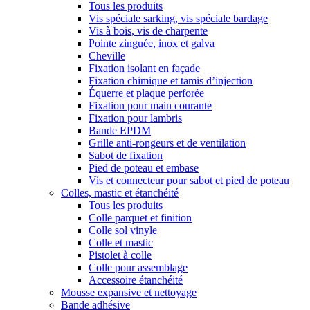
Tous les produits
Vis spéciale sarking, vis spéciale bardage
Vis à bois, vis de charpente
Pointe zinguée, inox et galva
Cheville
Fixation isolant en façade
Fixation chimique et tamis d’injection
Équerre et plaque perforée
Fixation pour main courante
Fixation pour lambris
Bande EPDM
Grille anti-rongeurs et de ventilation
Sabot de fixation
Pied de poteau et embase
Vis et connecteur pour sabot et pied de poteau
Colles, mastic et étanchéité
Tous les produits
Colle parquet et finition
Colle sol vinyle
Colle et mastic
Pistolet à colle
Colle pour assemblage
Accessoire étanchéité
Mousse expansive et nettoyage
Bande adhésive