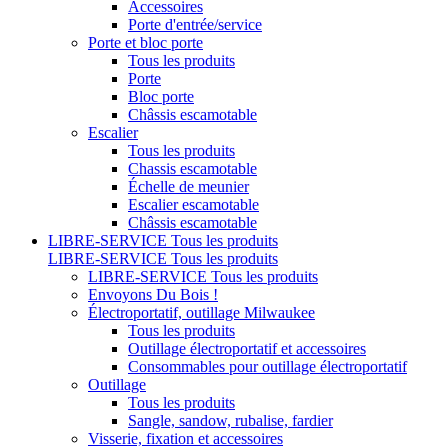
Accessoires
Porte d'entrée/service
Porte et bloc porte
Tous les produits
Porte
Bloc porte
Châssis escamotable
Escalier
Tous les produits
Chassis escamotable
Échelle de meunier
Escalier escamotable
Châssis escamotable
LIBRE-SERVICE
Tous les produits
LIBRE-SERVICE
Tous les produits
LIBRE-SERVICE
Tous les produits
Envoyons Du Bois !
Électroportatif, outillage Milwaukee
Tous les produits
Outillage électroportatif et accessoires
Consommables pour outillage électroportatif
Outillage
Tous les produits
Sangle, sandow, rubalise, fardier
Visserie, fixation et accessoires