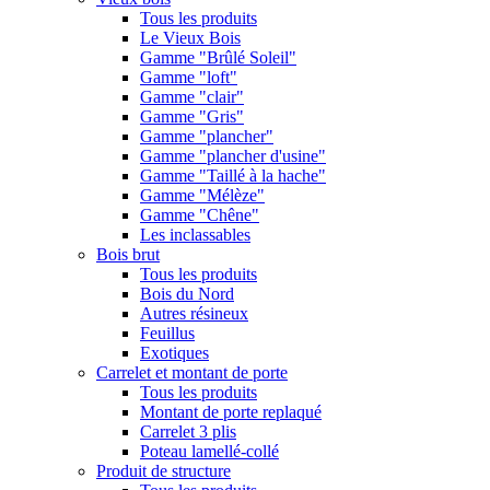
Tous les produits
Le Vieux Bois
Gamme "Brûlé Soleil"
Gamme "loft"
Gamme "clair"
Gamme "Gris"
Gamme "plancher"
Gamme "plancher d'usine"
Gamme "Taillé à la hache"
Gamme "Mélèze"
Gamme "Chêne"
Les inclassables
Bois brut
Tous les produits
Bois du Nord
Autres résineux
Feuillus
Exotiques
Carrelet et montant de porte
Tous les produits
Montant de porte replaqué
Carrelet 3 plis
Poteau lamellé-collé
Produit de structure