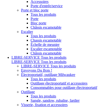
Accessoires
Porte d'entrée/service
Porte et bloc porte
Tous les produits
Porte
Bloc porte
Châssis escamotable
Escalier
Tous les produits
Chassis escamotable
Échelle de meunier
Escalier escamotable
Châssis escamotable
LIBRE-SERVICE
Tous les produits
LIBRE-SERVICE
Tous les produits
LIBRE-SERVICE
Tous les produits
Envoyons Du Bois !
Électroportatif, outillage Milwaukee
Tous les produits
Outillage électroportatif et accessoires
Consommables pour outillage électroportatif
Outillage
Tous les produits
Sangle, sandow, rubalise, fardier
Visserie, fixation et accessoires