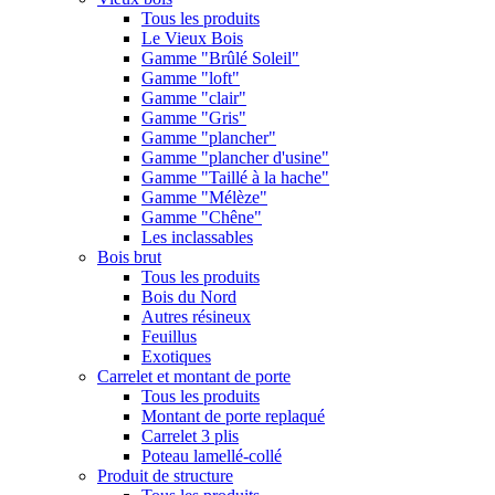
Tous les produits
Le Vieux Bois
Gamme "Brûlé Soleil"
Gamme "loft"
Gamme "clair"
Gamme "Gris"
Gamme "plancher"
Gamme "plancher d'usine"
Gamme "Taillé à la hache"
Gamme "Mélèze"
Gamme "Chêne"
Les inclassables
Bois brut
Tous les produits
Bois du Nord
Autres résineux
Feuillus
Exotiques
Carrelet et montant de porte
Tous les produits
Montant de porte replaqué
Carrelet 3 plis
Poteau lamellé-collé
Produit de structure