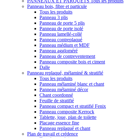
PANNEAUX ET PARQUETS
Tous les produits
Panneau bois, fibre et particule
Tous les produits
Panneau 3 plis
Panneau de porte 5 plis
Panneau de porte isolé
Panneau lamellé-collé
Panneau contreplaqué
Panneau médium et MDF
Panneau aggloméré
Panneau de contreventement
Panneau composite bois et ciment
Dalle
Panneau replaqué, mélaminé & stratifié
Tous les produits
Panneau mélaminé blanc et chant
Panneau mélaminé décor
Chant coordonné
Feuille de stratifié
Panneau compact et stratifié Fenix
Panneau composite Kerrock
Tablette, joue, plan de toilette
Placage essence fine
Panneau replaqué et chant
Plan de travail et crédence