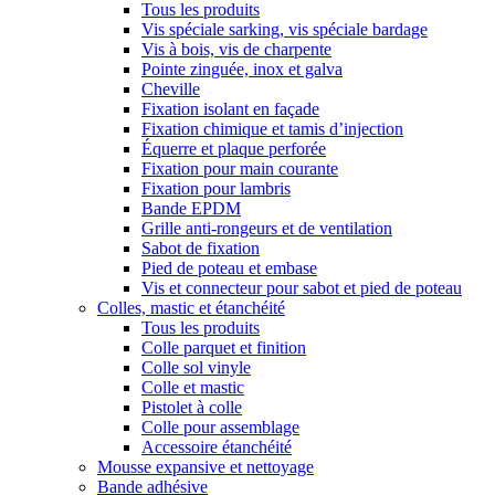
Tous les produits
Vis spéciale sarking, vis spéciale bardage
Vis à bois, vis de charpente
Pointe zinguée, inox et galva
Cheville
Fixation isolant en façade
Fixation chimique et tamis d’injection
Équerre et plaque perforée
Fixation pour main courante
Fixation pour lambris
Bande EPDM
Grille anti-rongeurs et de ventilation
Sabot de fixation
Pied de poteau et embase
Vis et connecteur pour sabot et pied de poteau
Colles, mastic et étanchéité
Tous les produits
Colle parquet et finition
Colle sol vinyle
Colle et mastic
Pistolet à colle
Colle pour assemblage
Accessoire étanchéité
Mousse expansive et nettoyage
Bande adhésive