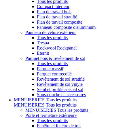
Tous les produits
Compact intérieur
Plan de travail bois
Plan de travail stratifié
Plan de travail composite
Panneau composite d'aluminium
Panneau de vêture extérieur
Tous les produits
Trespa
Rockwool Rockpanel
Eternit
Parquet bois & revêtement de sol
Tous les produits
Parquet massif
Parquet contrecollé
Revêtement de sol stratifié
Revêtement de sol vinyle
Seuil et profilé spécial sol
Sous-couche et accessoires
MENUISERIES
Tous les produits
MENUISERIES
Tous les produits
MENUISERIES
Tous les produits
Porte et fermeture extérieure
Tous les produits
Fenêtre et fenêtre de toit