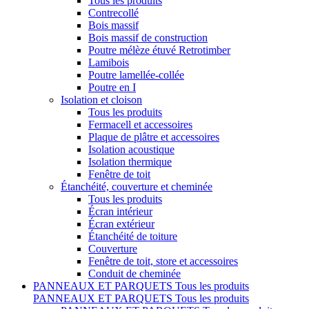
Tous les produits
Contrecollé
Bois massif
Bois massif de construction
Poutre mélèze étuvé Retrotimber
Lamibois
Poutre lamellée-collée
Poutre en I
Isolation et cloison
Tous les produits
Fermacell et accessoires
Plaque de plâtre et accessoires
Isolation acoustique
Isolation thermique
Fenêtre de toit
Étanchéité, couverture et cheminée
Tous les produits
Écran intérieur
Écran extérieur
Étanchéité de toiture
Couverture
Fenêtre de toit, store et accessoires
Conduit de cheminée
PANNEAUX ET PARQUETS
Tous les produits
PANNEAUX ET PARQUETS
Tous les produits