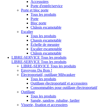
Accessoires
Porte d'entrée/service
Porte et bloc porte
Tous les produits
Porte
Bloc porte
Châssis escamotable
Escalier
Tous les produits
Chassis escamotable
Échelle de meunier
Escalier escamotable
Châssis escamotable
LIBRE-SERVICE
Tous les produits
LIBRE-SERVICE
Tous les produits
LIBRE-SERVICE
Tous les produits
Envoyons Du Bois !
Électroportatif, outillage Milwaukee
Tous les produits
Outillage électroportatif et accessoires
Consommables pour outillage électroportatif
Outillage
Tous les produits
Sangle, sandow, rubalise, fardier
Visserie, fixation et accessoires