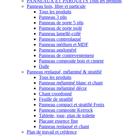
PANNEAUX ET PARQUETS
Tous les produits
Panneau bois, fibre et particule
Tous les produits
Panneau 3 plis
Panneau de porte 5 plis
Panneau de porte isolé
Panneau lamellé-collé
Panneau contreplaqué
Panneau médium et MDF
Panneau aggloméré
Panneau de contreventement
Panneau composite bois et ciment
Dalle
Panneau replaqué, mélaminé & stratifié
Tous les produits
Panneau mélaminé blanc et chant
Panneau mélaminé décor
Chant coordonné
Feuille de stratifié
Panneau compact et stratifié Fenix
Panneau composite Kerrock
Tablette, joue, plan de toilette
Placage essence fine
Panneau replaqué et chant
Plan de travail et crédence