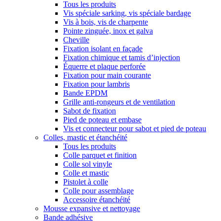
Tous les produits
Vis spéciale sarking, vis spéciale bardage
Vis à bois, vis de charpente
Pointe zinguée, inox et galva
Cheville
Fixation isolant en façade
Fixation chimique et tamis d’injection
Équerre et plaque perforée
Fixation pour main courante
Fixation pour lambris
Bande EPDM
Grille anti-rongeurs et de ventilation
Sabot de fixation
Pied de poteau et embase
Vis et connecteur pour sabot et pied de poteau
Colles, mastic et étanchéité
Tous les produits
Colle parquet et finition
Colle sol vinyle
Colle et mastic
Pistolet à colle
Colle pour assemblage
Accessoire étanchéité
Mousse expansive et nettoyage
Bande adhésive