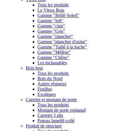
Tous les produits
Le Vieux Bois
Gamme "Brûlé Soleil"
Gamme "loft"
Gamme "clair"
Gamme "Gris"
Gamme "plancher"
Gamme "plancher d'usine"
Gamme "Taillé à la hache"
Gamme "Mélèze"
Gamme "Chêne"
Les inclassables
Bois brut
Tous les produits
Bois du Nord
Autres résineux
Feuillus
Exotiques
Carrelet et montant de porte
Tous les produits
Montant de porte replaqué
Carrelet 3 plis
Poteau lamellé-collé
Produit de structure