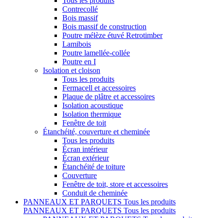
Tous les produits
Contrecollé
Bois massif
Bois massif de construction
Poutre mélèze étuvé Retrotimber
Lamibois
Poutre lamellée-collée
Poutre en I
Isolation et cloison
Tous les produits
Fermacell et accessoires
Plaque de plâtre et accessoires
Isolation acoustique
Isolation thermique
Fenêtre de toit
Étanchéité, couverture et cheminée
Tous les produits
Écran intérieur
Écran extérieur
Étanchéité de toiture
Couverture
Fenêtre de toit, store et accessoires
Conduit de cheminée
PANNEAUX ET PARQUETS
Tous les produits
PANNEAUX ET PARQUETS
Tous les produits