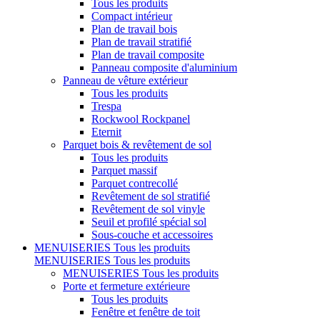
Tous les produits
Compact intérieur
Plan de travail bois
Plan de travail stratifié
Plan de travail composite
Panneau composite d'aluminium
Panneau de vêture extérieur
Tous les produits
Trespa
Rockwool Rockpanel
Eternit
Parquet bois & revêtement de sol
Tous les produits
Parquet massif
Parquet contrecollé
Revêtement de sol stratifié
Revêtement de sol vinyle
Seuil et profilé spécial sol
Sous-couche et accessoires
MENUISERIES
Tous les produits
MENUISERIES
Tous les produits
MENUISERIES
Tous les produits
Porte et fermeture extérieure
Tous les produits
Fenêtre et fenêtre de toit