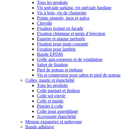
Tous les produits
Vis spéciale sarking, vis spéciale bardage
Vis à bois, vis de charpente
Pointe zinguée, inox et galva
Cheville
Fixation isolant en façade
Fixation chimique et tamis d’injection
Équerre et plaque perforée
Fixation pour main courante
Fixation pour lambris
Bande EPDM
Grille anti-rongeurs et de ventilation
Sabot de fixation
Pied de poteau et embase
Vis et connecteur pour sabot et pied de poteau
Colles, mastic et étanchéité
Tous les produits
Colle parquet et finition
Colle sol vinyle
Colle et mastic
Pistolet à colle
Colle pour assemblage
Accessoire étanchéité
Mousse expansive et nettoyage
Bande adhésive