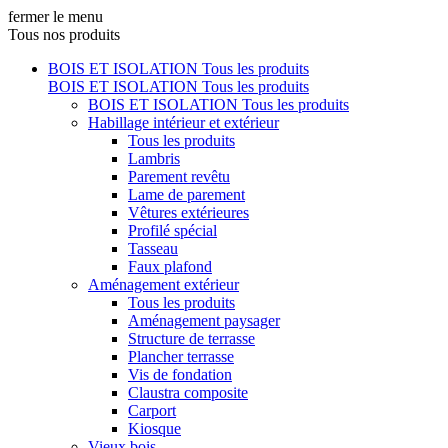
fermer le menu
Tous nos produits
BOIS ET ISOLATION
Tous les produits
BOIS ET ISOLATION
Tous les produits
BOIS ET ISOLATION
Tous les produits
Habillage intérieur et extérieur
Tous les produits
Lambris
Parement revêtu
Lame de parement
Vêtures extérieures
Profilé spécial
Tasseau
Faux plafond
Aménagement extérieur
Tous les produits
Aménagement paysager
Structure de terrasse
Plancher terrasse
Vis de fondation
Claustra composite
Carport
Kiosque
Vieux bois