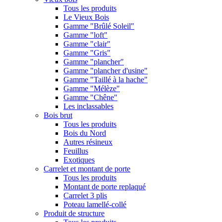
Tous les produits
Le Vieux Bois
Gamme "Brûlé Soleil"
Gamme "loft"
Gamme "clair"
Gamme "Gris"
Gamme "plancher"
Gamme "plancher d'usine"
Gamme "Taillé à la hache"
Gamme "Mélèze"
Gamme "Chêne"
Les inclassables
Bois brut
Tous les produits
Bois du Nord
Autres résineux
Feuillus
Exotiques
Carrelet et montant de porte
Tous les produits
Montant de porte replaqué
Carrelet 3 plis
Poteau lamellé-collé
Produit de structure