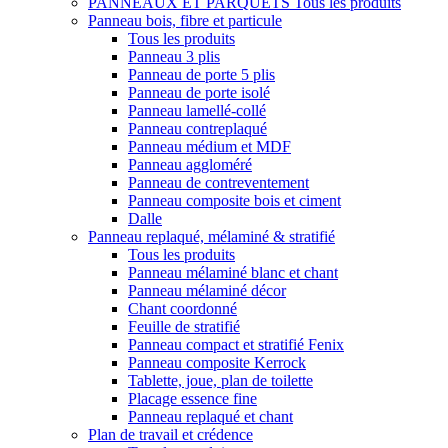
PANNEAUX ET PARQUETS
Tous les produits
Panneau bois, fibre et particule
Tous les produits
Panneau 3 plis
Panneau de porte 5 plis
Panneau de porte isolé
Panneau lamellé-collé
Panneau contreplaqué
Panneau médium et MDF
Panneau aggloméré
Panneau de contreventement
Panneau composite bois et ciment
Dalle
Panneau replaqué, mélaminé & stratifié
Tous les produits
Panneau mélaminé blanc et chant
Panneau mélaminé décor
Chant coordonné
Feuille de stratifié
Panneau compact et stratifié Fenix
Panneau composite Kerrock
Tablette, joue, plan de toilette
Placage essence fine
Panneau replaqué et chant
Plan de travail et crédence