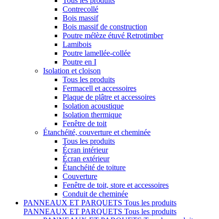
Tous les produits
Contrecollé
Bois massif
Bois massif de construction
Poutre mélèze étuvé Retrotimber
Lamibois
Poutre lamellée-collée
Poutre en I
Isolation et cloison
Tous les produits
Fermacell et accessoires
Plaque de plâtre et accessoires
Isolation acoustique
Isolation thermique
Fenêtre de toit
Étanchéité, couverture et cheminée
Tous les produits
Écran intérieur
Écran extérieur
Étanchéité de toiture
Couverture
Fenêtre de toit, store et accessoires
Conduit de cheminée
PANNEAUX ET PARQUETS
Tous les produits
PANNEAUX ET PARQUETS
Tous les produits