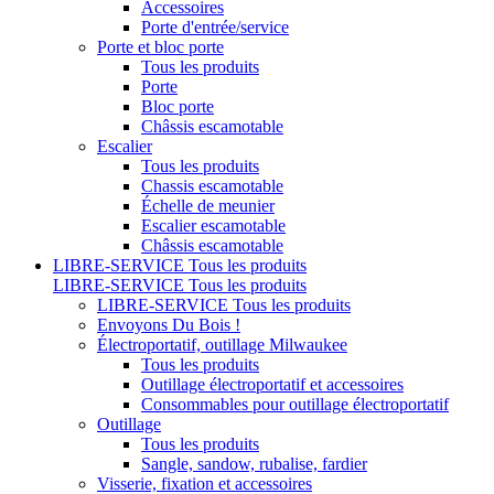
Accessoires
Porte d'entrée/service
Porte et bloc porte
Tous les produits
Porte
Bloc porte
Châssis escamotable
Escalier
Tous les produits
Chassis escamotable
Échelle de meunier
Escalier escamotable
Châssis escamotable
LIBRE-SERVICE
Tous les produits
LIBRE-SERVICE
Tous les produits
LIBRE-SERVICE
Tous les produits
Envoyons Du Bois !
Électroportatif, outillage Milwaukee
Tous les produits
Outillage électroportatif et accessoires
Consommables pour outillage électroportatif
Outillage
Tous les produits
Sangle, sandow, rubalise, fardier
Visserie, fixation et accessoires