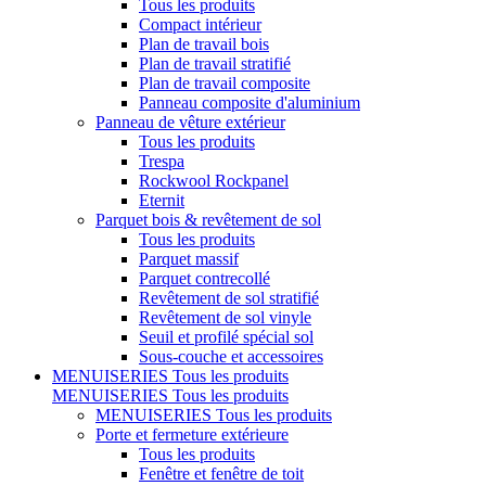
Tous les produits
Compact intérieur
Plan de travail bois
Plan de travail stratifié
Plan de travail composite
Panneau composite d'aluminium
Panneau de vêture extérieur
Tous les produits
Trespa
Rockwool Rockpanel
Eternit
Parquet bois & revêtement de sol
Tous les produits
Parquet massif
Parquet contrecollé
Revêtement de sol stratifié
Revêtement de sol vinyle
Seuil et profilé spécial sol
Sous-couche et accessoires
MENUISERIES
Tous les produits
MENUISERIES
Tous les produits
MENUISERIES
Tous les produits
Porte et fermeture extérieure
Tous les produits
Fenêtre et fenêtre de toit