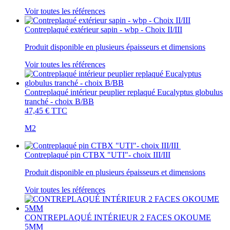
Voir toutes les références
Contreplaqué extérieur sapin - wbp - Choix II/III
Produit disponible en plusieurs épaisseurs et dimensions
Voir toutes les références
Contreplaqué intérieur peuplier replaqué Eucalyptus globulus
tranché - choix B/BB
47,45 €
TTC
M2
Contreplaqué pin CTBX "UTI"- choix III/III
Produit disponible en plusieurs épaisseurs et dimensions
Voir toutes les références
CONTREPLAQUÉ INTÉRIEUR 2 FACES OKOUME
5MM