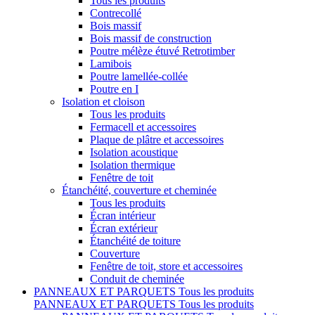
Tous les produits
Contrecollé
Bois massif
Bois massif de construction
Poutre mélèze étuvé Retrotimber
Lamibois
Poutre lamellée-collée
Poutre en I
Isolation et cloison
Tous les produits
Fermacell et accessoires
Plaque de plâtre et accessoires
Isolation acoustique
Isolation thermique
Fenêtre de toit
Étanchéité, couverture et cheminée
Tous les produits
Écran intérieur
Écran extérieur
Étanchéité de toiture
Couverture
Fenêtre de toit, store et accessoires
Conduit de cheminée
PANNEAUX ET PARQUETS
Tous les produits
PANNEAUX ET PARQUETS
Tous les produits