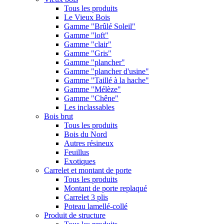
Tous les produits
Le Vieux Bois
Gamme "Brûlé Soleil"
Gamme "loft"
Gamme "clair"
Gamme "Gris"
Gamme "plancher"
Gamme "plancher d'usine"
Gamme "Taillé à la hache"
Gamme "Mélèze"
Gamme "Chêne"
Les inclassables
Bois brut
Tous les produits
Bois du Nord
Autres résineux
Feuillus
Exotiques
Carrelet et montant de porte
Tous les produits
Montant de porte replaqué
Carrelet 3 plis
Poteau lamellé-collé
Produit de structure