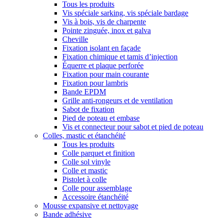
Tous les produits
Vis spéciale sarking, vis spéciale bardage
Vis à bois, vis de charpente
Pointe zinguée, inox et galva
Cheville
Fixation isolant en façade
Fixation chimique et tamis d’injection
Équerre et plaque perforée
Fixation pour main courante
Fixation pour lambris
Bande EPDM
Grille anti-rongeurs et de ventilation
Sabot de fixation
Pied de poteau et embase
Vis et connecteur pour sabot et pied de poteau
Colles, mastic et étanchéité
Tous les produits
Colle parquet et finition
Colle sol vinyle
Colle et mastic
Pistolet à colle
Colle pour assemblage
Accessoire étanchéité
Mousse expansive et nettoyage
Bande adhésive