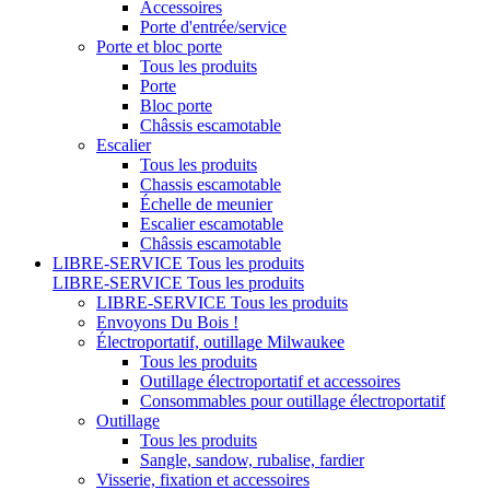
Accessoires
Porte d'entrée/service
Porte et bloc porte
Tous les produits
Porte
Bloc porte
Châssis escamotable
Escalier
Tous les produits
Chassis escamotable
Échelle de meunier
Escalier escamotable
Châssis escamotable
LIBRE-SERVICE
Tous les produits
LIBRE-SERVICE
Tous les produits
LIBRE-SERVICE
Tous les produits
Envoyons Du Bois !
Électroportatif, outillage Milwaukee
Tous les produits
Outillage électroportatif et accessoires
Consommables pour outillage électroportatif
Outillage
Tous les produits
Sangle, sandow, rubalise, fardier
Visserie, fixation et accessoires