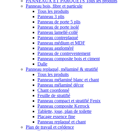
PANNEAUX ET PARQUETS
Tous les produits
Panneau bois, fibre et particule
Tous les produits
Panneau 3 plis
Panneau de porte 5 plis
Panneau de porte isolé
Panneau lamellé-collé
Panneau contreplaqué
Panneau médium et MDF
Panneau aggloméré
Panneau de contreventement
Panneau composite bois et ciment
Dalle
Panneau replaqué, mélaminé & stratifié
Tous les produits
Panneau mélaminé blanc et chant
Panneau mélaminé décor
Chant coordonné
Feuille de stratifié
Panneau compact et stratifié Fenix
Panneau composite Kerrock
Tablette, joue, plan de toilette
Placage essence fine
Panneau replaqué et chant
Plan de travail et crédence