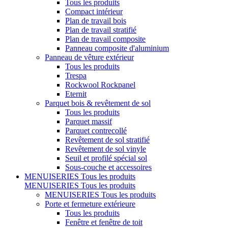
Tous les produits
Compact intérieur
Plan de travail bois
Plan de travail stratifié
Plan de travail composite
Panneau composite d'aluminium
Panneau de vêture extérieur
Tous les produits
Trespa
Rockwool Rockpanel
Eternit
Parquet bois & revêtement de sol
Tous les produits
Parquet massif
Parquet contrecollé
Revêtement de sol stratifié
Revêtement de sol vinyle
Seuil et profilé spécial sol
Sous-couche et accessoires
MENUISERIES
Tous les produits
MENUISERIES
Tous les produits
MENUISERIES
Tous les produits
Porte et fermeture extérieure
Tous les produits
Fenêtre et fenêtre de toit