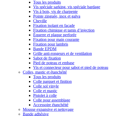
Tous les produits
Vis spéciale sarking, vis spéciale bardage
Vis à bois, vis de charpente
Pointe zinguée, inox et galva
Cheville
Fixation isolant en façade
Fixation chimique et tamis d’injection
Équerre et plaque perforée
Fixation pour main courante
Fixation pour lambris
Bande EPDM
Grille anti-rongeurs et de ventilation
Sabot de fixation
Pied de poteau et embase
Vis et connecteur pour sabot et pied de poteau
Colles, mastic et étanchéité
Tous les produits
Colle parquet et finition
Colle sol vinyle
Colle et mastic
Pistolet à colle
Colle pour assemblage
Accessoire étanchéité
Mousse expansive et nettoyage
Bande adhésive