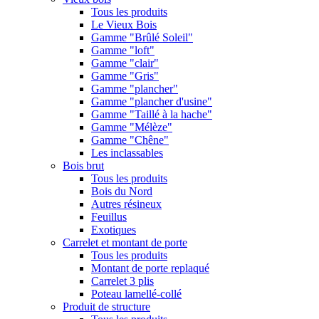
Tous les produits
Le Vieux Bois
Gamme "Brûlé Soleil"
Gamme "loft"
Gamme "clair"
Gamme "Gris"
Gamme "plancher"
Gamme "plancher d'usine"
Gamme "Taillé à la hache"
Gamme "Mélèze"
Gamme "Chêne"
Les inclassables
Bois brut
Tous les produits
Bois du Nord
Autres résineux
Feuillus
Exotiques
Carrelet et montant de porte
Tous les produits
Montant de porte replaqué
Carrelet 3 plis
Poteau lamellé-collé
Produit de structure