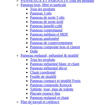
PANNEAUX ET PARQUETS
Tous les produits
Panneau bois, fibre et particule
Tous les produits
Panneau 3 plis
Panneau de porte 5 plis
Panneau de porte isolé
Panneau lamellé-collé
Panneau contreplaqué
Panneau médium et MDF
Panneau aggloméré
Panneau de contreventement
Panneau composite bois et ciment
Dalle
Panneau replaqué, mélaminé & stratifié
Tous les produits
Panneau mélaminé blanc et chant
Panneau mélaminé décor
Chant coordonné
Feuille de stratifié
Panneau compact et stratifié Fenix
Panneau composite Kerrock
Tablette, joue, plan de toilette
Placage essence fine
Panneau replaqué et chant
Plan de travail et crédence