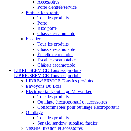
Accessoires
Porte d'entrée/service
Porte et bloc porte
Tous les produits
Porte
Bloc porte
Châssis escamotable
Escalier
Tous les produits
Chassis escamotable
Échelle de meunier
Escalier escamotable
Châssis escamotable
LIBRE-SERVICE
Tous les produits
LIBRE-SERVICE
Tous les produits
LIBRE-SERVICE
Tous les produits
Envoyons Du Bois !
Électroportatif, outillage Milwaukee
Tous les produits
Outillage électroportatif et accessoires
Consommables pour outillage électroportatif
Outillage
Tous les produits
Sangle, sandow, rubalise, fardier
Visserie, fixation et accessoires