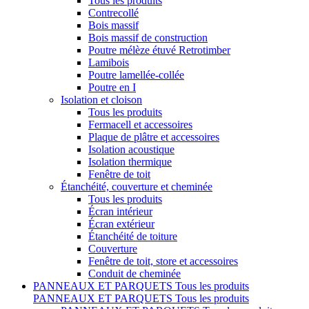
Tous les produits
Contrecollé
Bois massif
Bois massif de construction
Poutre mélèze étuvé Retrotimber
Lamibois
Poutre lamellée-collée
Poutre en I
Isolation et cloison
Tous les produits
Fermacell et accessoires
Plaque de plâtre et accessoires
Isolation acoustique
Isolation thermique
Fenêtre de toit
Étanchéité, couverture et cheminée
Tous les produits
Écran intérieur
Écran extérieur
Étanchéité de toiture
Couverture
Fenêtre de toit, store et accessoires
Conduit de cheminée
PANNEAUX ET PARQUETS
Tous les produits
PANNEAUX ET PARQUETS
Tous les produits