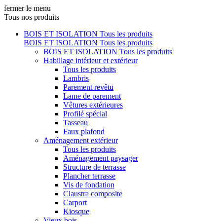
fermer le menu
Tous nos produits
BOIS ET ISOLATION
Tous les produits
BOIS ET ISOLATION
Tous les produits
BOIS ET ISOLATION
Tous les produits
Habillage intérieur et extérieur
Tous les produits
Lambris
Parement revêtu
Lame de parement
Vêtures extérieures
Profilé spécial
Tasseau
Faux plafond
Aménagement extérieur
Tous les produits
Aménagement paysager
Structure de terrasse
Plancher terrasse
Vis de fondation
Claustra composite
Carport
Kiosque
Vieux bois