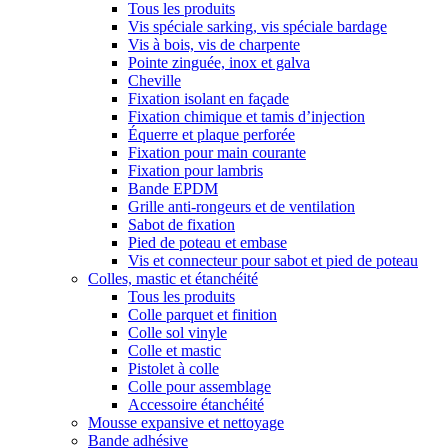
Tous les produits
Vis spéciale sarking, vis spéciale bardage
Vis à bois, vis de charpente
Pointe zinguée, inox et galva
Cheville
Fixation isolant en façade
Fixation chimique et tamis d’injection
Équerre et plaque perforée
Fixation pour main courante
Fixation pour lambris
Bande EPDM
Grille anti-rongeurs et de ventilation
Sabot de fixation
Pied de poteau et embase
Vis et connecteur pour sabot et pied de poteau
Colles, mastic et étanchéité
Tous les produits
Colle parquet et finition
Colle sol vinyle
Colle et mastic
Pistolet à colle
Colle pour assemblage
Accessoire étanchéité
Mousse expansive et nettoyage
Bande adhésive