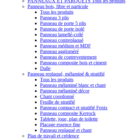
PANNEAUX ET PARQUETS
Tous les produits
Panneau bois, fibre et particule
Tous les produits
Panneau 3 plis
Panneau de porte 5 plis
Panneau de porte isolé
Panneau lamellé-collé
Panneau contreplaqué
Panneau médium et MDF
Panneau aggloméré
Panneau de contreventement
Panneau composite bois et ciment
Dalle
Panneau replaqué, mélaminé & stratifié
Tous les produits
Panneau mélaminé blanc et chant
Panneau mélaminé décor
Chant coordonné
Feuille de stratifié
Panneau compact et stratifié Fenix
Panneau composite Kerrock
Tablette, joue, plan de toilette
Placage essence fine
Panneau replaqué et chant
Plan de travail et crédence