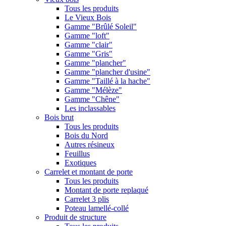
Tous les produits
Le Vieux Bois
Gamme "Brûlé Soleil"
Gamme "loft"
Gamme "clair"
Gamme "Gris"
Gamme "plancher"
Gamme "plancher d'usine"
Gamme "Taillé à la hache"
Gamme "Mélèze"
Gamme "Chêne"
Les inclassables
Bois brut
Tous les produits
Bois du Nord
Autres résineux
Feuillus
Exotiques
Carrelet et montant de porte
Tous les produits
Montant de porte replaqué
Carrelet 3 plis
Poteau lamellé-collé
Produit de structure