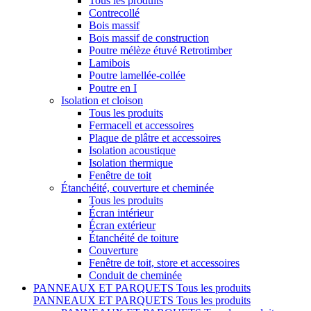
Tous les produits
Contrecollé
Bois massif
Bois massif de construction
Poutre mélèze étuvé Retrotimber
Lamibois
Poutre lamellée-collée
Poutre en I
Isolation et cloison
Tous les produits
Fermacell et accessoires
Plaque de plâtre et accessoires
Isolation acoustique
Isolation thermique
Fenêtre de toit
Étanchéité, couverture et cheminée
Tous les produits
Écran intérieur
Écran extérieur
Étanchéité de toiture
Couverture
Fenêtre de toit, store et accessoires
Conduit de cheminée
PANNEAUX ET PARQUETS
Tous les produits
PANNEAUX ET PARQUETS
Tous les produits