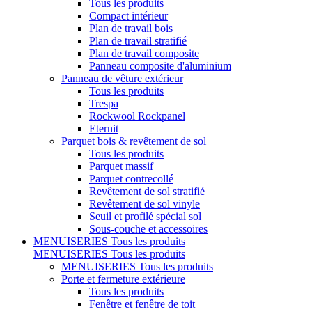
Tous les produits
Compact intérieur
Plan de travail bois
Plan de travail stratifié
Plan de travail composite
Panneau composite d'aluminium
Panneau de vêture extérieur
Tous les produits
Trespa
Rockwool Rockpanel
Eternit
Parquet bois & revêtement de sol
Tous les produits
Parquet massif
Parquet contrecollé
Revêtement de sol stratifié
Revêtement de sol vinyle
Seuil et profilé spécial sol
Sous-couche et accessoires
MENUISERIES
Tous les produits
MENUISERIES
Tous les produits
MENUISERIES
Tous les produits
Porte et fermeture extérieure
Tous les produits
Fenêtre et fenêtre de toit