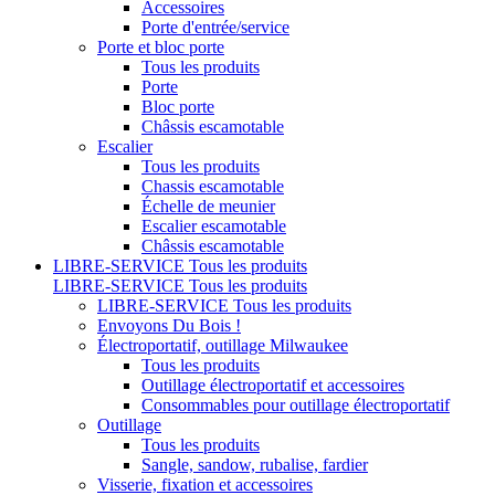
Accessoires
Porte d'entrée/service
Porte et bloc porte
Tous les produits
Porte
Bloc porte
Châssis escamotable
Escalier
Tous les produits
Chassis escamotable
Échelle de meunier
Escalier escamotable
Châssis escamotable
LIBRE-SERVICE
Tous les produits
LIBRE-SERVICE
Tous les produits
LIBRE-SERVICE
Tous les produits
Envoyons Du Bois !
Électroportatif, outillage Milwaukee
Tous les produits
Outillage électroportatif et accessoires
Consommables pour outillage électroportatif
Outillage
Tous les produits
Sangle, sandow, rubalise, fardier
Visserie, fixation et accessoires