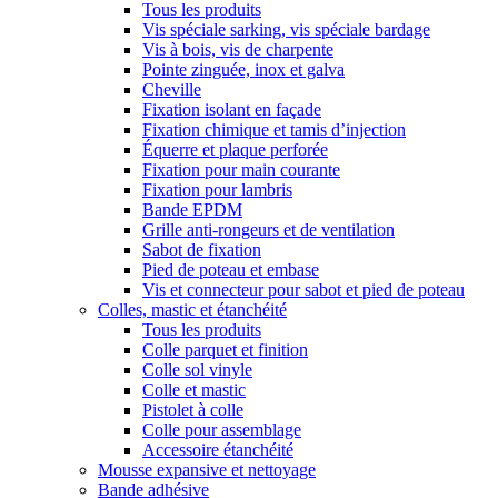
Tous les produits
Vis spéciale sarking, vis spéciale bardage
Vis à bois, vis de charpente
Pointe zinguée, inox et galva
Cheville
Fixation isolant en façade
Fixation chimique et tamis d’injection
Équerre et plaque perforée
Fixation pour main courante
Fixation pour lambris
Bande EPDM
Grille anti-rongeurs et de ventilation
Sabot de fixation
Pied de poteau et embase
Vis et connecteur pour sabot et pied de poteau
Colles, mastic et étanchéité
Tous les produits
Colle parquet et finition
Colle sol vinyle
Colle et mastic
Pistolet à colle
Colle pour assemblage
Accessoire étanchéité
Mousse expansive et nettoyage
Bande adhésive