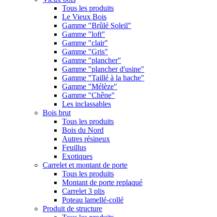
Tous les produits
Le Vieux Bois
Gamme "Brûlé Soleil"
Gamme "loft"
Gamme "clair"
Gamme "Gris"
Gamme "plancher"
Gamme "plancher d'usine"
Gamme "Taillé à la hache"
Gamme "Mélèze"
Gamme "Chêne"
Les inclassables
Bois brut
Tous les produits
Bois du Nord
Autres résineux
Feuillus
Exotiques
Carrelet et montant de porte
Tous les produits
Montant de porte replaqué
Carrelet 3 plis
Poteau lamellé-collé
Produit de structure