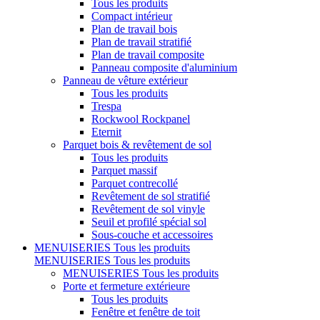
Tous les produits
Compact intérieur
Plan de travail bois
Plan de travail stratifié
Plan de travail composite
Panneau composite d'aluminium
Panneau de vêture extérieur
Tous les produits
Trespa
Rockwool Rockpanel
Eternit
Parquet bois & revêtement de sol
Tous les produits
Parquet massif
Parquet contrecollé
Revêtement de sol stratifié
Revêtement de sol vinyle
Seuil et profilé spécial sol
Sous-couche et accessoires
MENUISERIES
Tous les produits
MENUISERIES
Tous les produits
MENUISERIES
Tous les produits
Porte et fermeture extérieure
Tous les produits
Fenêtre et fenêtre de toit