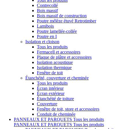
Tous les produits
Contrecollé
Bois massif
Bois massif de construction
Poutre mélèze étuvé Retrotimber
Lamibois
Poutre lamellée-collée
Poutre en I
Isolation et cloison
Tous les produits
Fermacell et accessoires
Plaque de plâtre et accessoires
Isolation acoustique
Isolation thermique
Fenêtre de toit
Étanchéité, couverture et cheminée
Tous les produits
Écran intérieur
Écran extérieur
Étanchéité de toiture
Couverture
Fenêtre de toit, store et accessoires
Conduit de cheminée
PANNEAUX ET PARQUETS
Tous les produits
PANNEAUX ET PARQUETS
Tous les produits