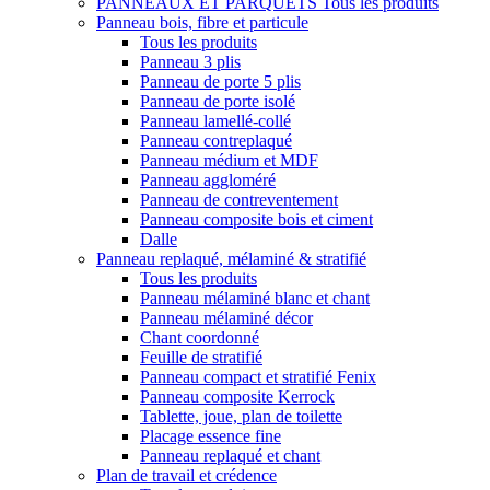
PANNEAUX ET PARQUETS
Tous les produits
Panneau bois, fibre et particule
Tous les produits
Panneau 3 plis
Panneau de porte 5 plis
Panneau de porte isolé
Panneau lamellé-collé
Panneau contreplaqué
Panneau médium et MDF
Panneau aggloméré
Panneau de contreventement
Panneau composite bois et ciment
Dalle
Panneau replaqué, mélaminé & stratifié
Tous les produits
Panneau mélaminé blanc et chant
Panneau mélaminé décor
Chant coordonné
Feuille de stratifié
Panneau compact et stratifié Fenix
Panneau composite Kerrock
Tablette, joue, plan de toilette
Placage essence fine
Panneau replaqué et chant
Plan de travail et crédence