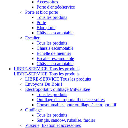
Accessoires
Porte d'entrée/service
Porte et bloc porte
Tous les produits
Porte
Bloc porte
Châssis escamotable
Escalier
Tous les produits
Chassis escamotable
Échelle de meunier
Escalier escamotable
Châssis escamotable
LIBRE-SERVICE
Tous les produits
LIBRE-SERVICE
Tous les produits
LIBRE-SERVICE
Tous les produits
Envoyons Du Bois !
Électroportatif, outillage Milwaukee
Tous les produits
Outillage électroportatif et accessoires
Consommables pour outillage électroportatif
Outillage
Tous les produits
Sangle, sandow, rubalise, fardier
Visserie, fixation et accessoires