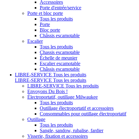
Accessoires
Porte d'entrée/service
Porte et bloc porte
Tous les produits
Porte
Bloc porte
Châssis escamotable
Escalier
Tous les produits
Chassis escamotable
Échelle de meunier
Escalier escamotable
Châssis escamotable
LIBRE-SERVICE
Tous les produits
LIBRE-SERVICE
Tous les produits
LIBRE-SERVICE
Tous les produits
Envoyons Du Bois !
Électroportatif, outillage Milwaukee
Tous les produits
Outillage électroportatif et accessoires
Consommables pour outillage électroportatif
Outillage
Tous les produits
Sangle, sandow, rubalise, fardier
Visserie, fixation et accessoires