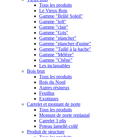
Tous les produits
Le Vieux Bois
Gamme "Brûlé Soleil"
Gamme "loft"
Gamme "clair"
Gamme "Gris"
Gamme "plancher"
Gamme "plancher d'usine"
Gamme "Taillé à la hache"
Gamme "Mélèze"
Gamme "Chêne"
Les inclassables
Bois brut
Tous les produits
Bois du Nord
Autres résineux
Feuillus
Exotiques
Carrelet et montant de porte
Tous les produits
Montant de porte replaqué
Carrelet 3 plis
Poteau lamellé-collé
Produit de structure