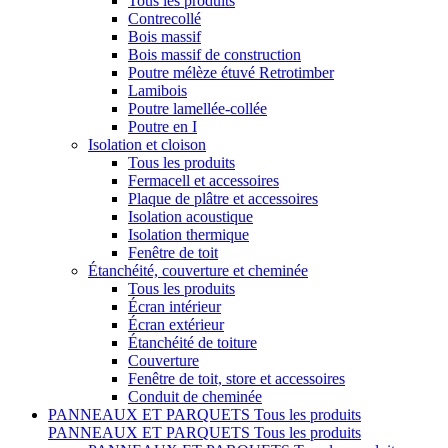
Tous les produits
Contrecollé
Bois massif
Bois massif de construction
Poutre mélèze étuvé Retrotimber
Lamibois
Poutre lamellée-collée
Poutre en I
Isolation et cloison
Tous les produits
Fermacell et accessoires
Plaque de plâtre et accessoires
Isolation acoustique
Isolation thermique
Fenêtre de toit
Étanchéité, couverture et cheminée
Tous les produits
Écran intérieur
Écran extérieur
Étanchéité de toiture
Couverture
Fenêtre de toit, store et accessoires
Conduit de cheminée
PANNEAUX ET PARQUETS
Tous les produits
PANNEAUX ET PARQUETS
Tous les produits