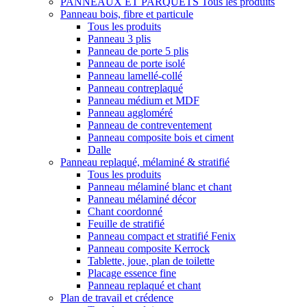
PANNEAUX ET PARQUETS
Tous les produits
Panneau bois, fibre et particule
Tous les produits
Panneau 3 plis
Panneau de porte 5 plis
Panneau de porte isolé
Panneau lamellé-collé
Panneau contreplaqué
Panneau médium et MDF
Panneau aggloméré
Panneau de contreventement
Panneau composite bois et ciment
Dalle
Panneau replaqué, mélaminé & stratifié
Tous les produits
Panneau mélaminé blanc et chant
Panneau mélaminé décor
Chant coordonné
Feuille de stratifié
Panneau compact et stratifié Fenix
Panneau composite Kerrock
Tablette, joue, plan de toilette
Placage essence fine
Panneau replaqué et chant
Plan de travail et crédence