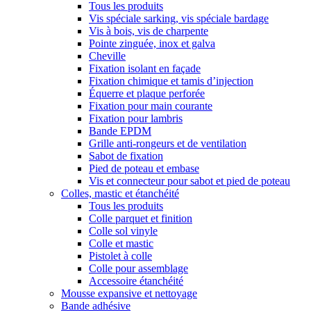
Tous les produits
Vis spéciale sarking, vis spéciale bardage
Vis à bois, vis de charpente
Pointe zinguée, inox et galva
Cheville
Fixation isolant en façade
Fixation chimique et tamis d’injection
Équerre et plaque perforée
Fixation pour main courante
Fixation pour lambris
Bande EPDM
Grille anti-rongeurs et de ventilation
Sabot de fixation
Pied de poteau et embase
Vis et connecteur pour sabot et pied de poteau
Colles, mastic et étanchéité
Tous les produits
Colle parquet et finition
Colle sol vinyle
Colle et mastic
Pistolet à colle
Colle pour assemblage
Accessoire étanchéité
Mousse expansive et nettoyage
Bande adhésive