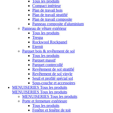
Tous les produits
Compact intérieur
Plan de travail bois
Plan de travail stratifié
Plan de travail composite
Panneau composite d'aluminium
Panneau de vêture extérieur
Tous les produits
Trespa
Rockwool Rockpanel
Eternit
Parquet bois & revêtement de sol
Tous les produits
Parquet massif
Parquet contrecollé
Revêtement de sol stratifié
Revêtement de sol vinyle
Seuil et profilé spécial sol
Sous-couche et accessoires
MENUISERIES
Tous les produits
MENUISERIES
Tous les produits
MENUISERIES
Tous les produits
Porte et fermeture extérieure
Tous les produits
Fenêtre et fenêtre de toit