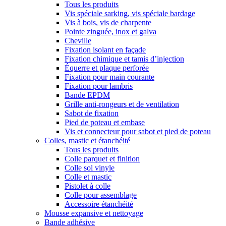
Tous les produits
Vis spéciale sarking, vis spéciale bardage
Vis à bois, vis de charpente
Pointe zinguée, inox et galva
Cheville
Fixation isolant en façade
Fixation chimique et tamis d’injection
Équerre et plaque perforée
Fixation pour main courante
Fixation pour lambris
Bande EPDM
Grille anti-rongeurs et de ventilation
Sabot de fixation
Pied de poteau et embase
Vis et connecteur pour sabot et pied de poteau
Colles, mastic et étanchéité
Tous les produits
Colle parquet et finition
Colle sol vinyle
Colle et mastic
Pistolet à colle
Colle pour assemblage
Accessoire étanchéité
Mousse expansive et nettoyage
Bande adhésive