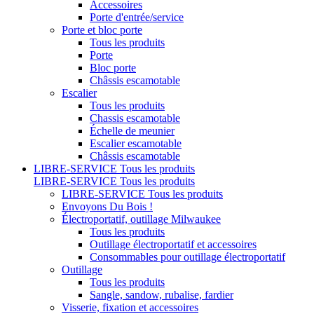
Accessoires
Porte d'entrée/service
Porte et bloc porte
Tous les produits
Porte
Bloc porte
Châssis escamotable
Escalier
Tous les produits
Chassis escamotable
Échelle de meunier
Escalier escamotable
Châssis escamotable
LIBRE-SERVICE
Tous les produits
LIBRE-SERVICE
Tous les produits
LIBRE-SERVICE
Tous les produits
Envoyons Du Bois !
Électroportatif, outillage Milwaukee
Tous les produits
Outillage électroportatif et accessoires
Consommables pour outillage électroportatif
Outillage
Tous les produits
Sangle, sandow, rubalise, fardier
Visserie, fixation et accessoires