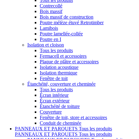
Tous les produits
Contrecollé
Bois massif
Bois massif de construction
Poutre mélèze étuvé Retrotimber
Lamibois
Poutre lamellée-collée
Poutre en I
Isolation et cloison
Tous les produits
Fermacell et accessoires
Plaque de plâtre et accessoires
Isolation acoustique
Isolation thermique
Fenêtre de toit
Étanchéité, couverture et cheminée
Tous les produits
Écran intérieur
Écran extérieur
Étanchéité de toiture
Couverture
Fenêtre de toit, store et accessoires
Conduit de cheminée
PANNEAUX ET PARQUETS
Tous les produits
PANNEAUX ET PARQUETS
Tous les produits