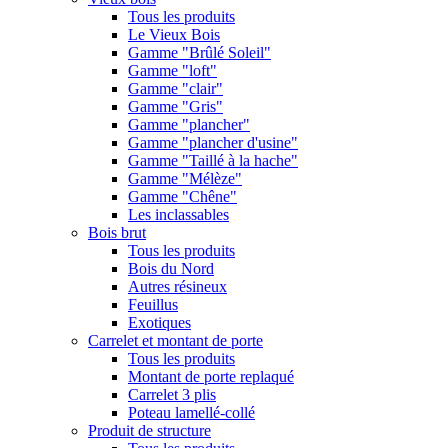
Tous les produits
Le Vieux Bois
Gamme "Brûlé Soleil"
Gamme "loft"
Gamme "clair"
Gamme "Gris"
Gamme "plancher"
Gamme "plancher d'usine"
Gamme "Taillé à la hache"
Gamme "Mélèze"
Gamme "Chêne"
Les inclassables
Bois brut
Tous les produits
Bois du Nord
Autres résineux
Feuillus
Exotiques
Carrelet et montant de porte
Tous les produits
Montant de porte replaqué
Carrelet 3 plis
Poteau lamellé-collé
Produit de structure