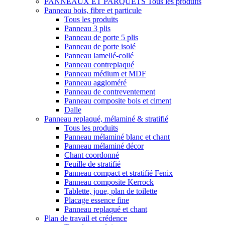
PANNEAUX ET PARQUETS
Tous les produits
Panneau bois, fibre et particule
Tous les produits
Panneau 3 plis
Panneau de porte 5 plis
Panneau de porte isolé
Panneau lamellé-collé
Panneau contreplaqué
Panneau médium et MDF
Panneau aggloméré
Panneau de contreventement
Panneau composite bois et ciment
Dalle
Panneau replaqué, mélaminé & stratifié
Tous les produits
Panneau mélaminé blanc et chant
Panneau mélaminé décor
Chant coordonné
Feuille de stratifié
Panneau compact et stratifié Fenix
Panneau composite Kerrock
Tablette, joue, plan de toilette
Placage essence fine
Panneau replaqué et chant
Plan de travail et crédence