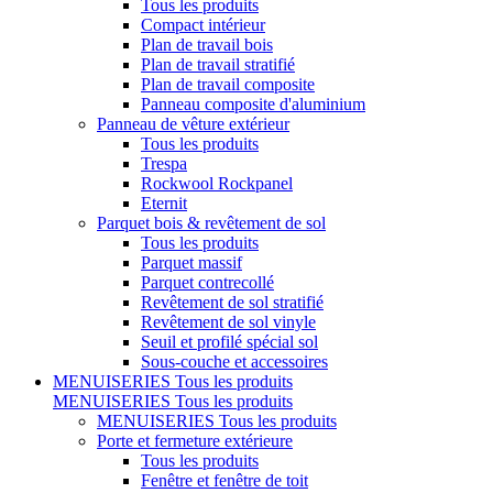
Tous les produits
Compact intérieur
Plan de travail bois
Plan de travail stratifié
Plan de travail composite
Panneau composite d'aluminium
Panneau de vêture extérieur
Tous les produits
Trespa
Rockwool Rockpanel
Eternit
Parquet bois & revêtement de sol
Tous les produits
Parquet massif
Parquet contrecollé
Revêtement de sol stratifié
Revêtement de sol vinyle
Seuil et profilé spécial sol
Sous-couche et accessoires
MENUISERIES
Tous les produits
MENUISERIES
Tous les produits
MENUISERIES
Tous les produits
Porte et fermeture extérieure
Tous les produits
Fenêtre et fenêtre de toit