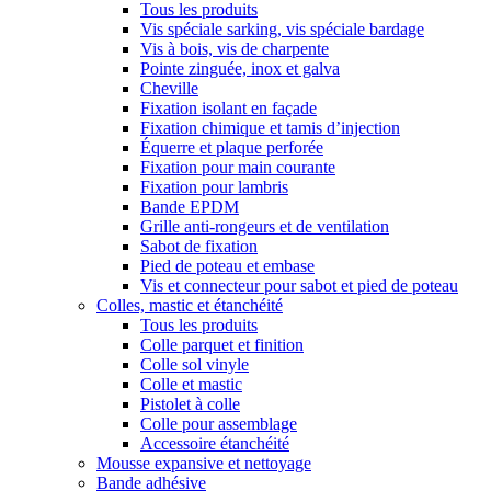
Tous les produits
Vis spéciale sarking, vis spéciale bardage
Vis à bois, vis de charpente
Pointe zinguée, inox et galva
Cheville
Fixation isolant en façade
Fixation chimique et tamis d’injection
Équerre et plaque perforée
Fixation pour main courante
Fixation pour lambris
Bande EPDM
Grille anti-rongeurs et de ventilation
Sabot de fixation
Pied de poteau et embase
Vis et connecteur pour sabot et pied de poteau
Colles, mastic et étanchéité
Tous les produits
Colle parquet et finition
Colle sol vinyle
Colle et mastic
Pistolet à colle
Colle pour assemblage
Accessoire étanchéité
Mousse expansive et nettoyage
Bande adhésive