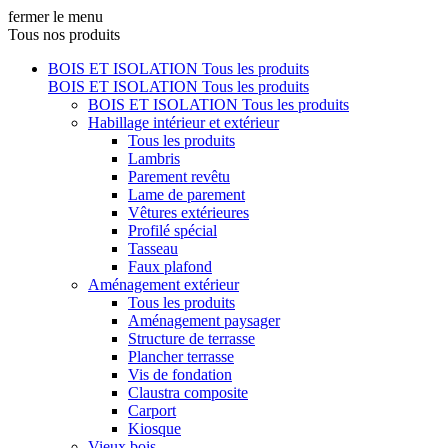
fermer le menu
Tous nos produits
BOIS ET ISOLATION
Tous les produits
BOIS ET ISOLATION
Tous les produits
BOIS ET ISOLATION
Tous les produits
Habillage intérieur et extérieur
Tous les produits
Lambris
Parement revêtu
Lame de parement
Vêtures extérieures
Profilé spécial
Tasseau
Faux plafond
Aménagement extérieur
Tous les produits
Aménagement paysager
Structure de terrasse
Plancher terrasse
Vis de fondation
Claustra composite
Carport
Kiosque
Vieux bois