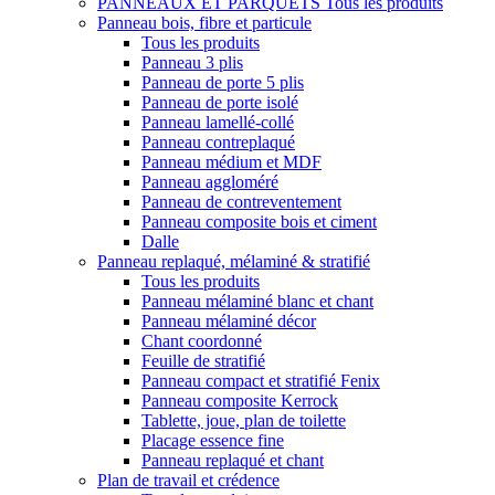
PANNEAUX ET PARQUETS
Tous les produits
Panneau bois, fibre et particule
Tous les produits
Panneau 3 plis
Panneau de porte 5 plis
Panneau de porte isolé
Panneau lamellé-collé
Panneau contreplaqué
Panneau médium et MDF
Panneau aggloméré
Panneau de contreventement
Panneau composite bois et ciment
Dalle
Panneau replaqué, mélaminé & stratifié
Tous les produits
Panneau mélaminé blanc et chant
Panneau mélaminé décor
Chant coordonné
Feuille de stratifié
Panneau compact et stratifié Fenix
Panneau composite Kerrock
Tablette, joue, plan de toilette
Placage essence fine
Panneau replaqué et chant
Plan de travail et crédence