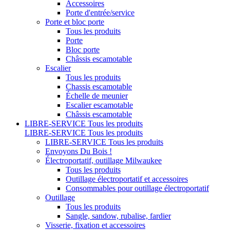
Accessoires
Porte d'entrée/service
Porte et bloc porte
Tous les produits
Porte
Bloc porte
Châssis escamotable
Escalier
Tous les produits
Chassis escamotable
Échelle de meunier
Escalier escamotable
Châssis escamotable
LIBRE-SERVICE
Tous les produits
LIBRE-SERVICE
Tous les produits
LIBRE-SERVICE
Tous les produits
Envoyons Du Bois !
Électroportatif, outillage Milwaukee
Tous les produits
Outillage électroportatif et accessoires
Consommables pour outillage électroportatif
Outillage
Tous les produits
Sangle, sandow, rubalise, fardier
Visserie, fixation et accessoires