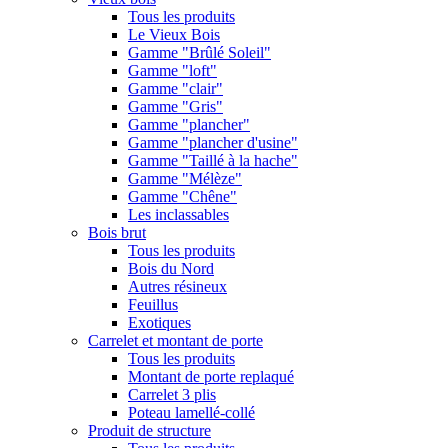
Tous les produits
Le Vieux Bois
Gamme "Brûlé Soleil"
Gamme "loft"
Gamme "clair"
Gamme "Gris"
Gamme "plancher"
Gamme "plancher d'usine"
Gamme "Taillé à la hache"
Gamme "Mélèze"
Gamme "Chêne"
Les inclassables
Bois brut
Tous les produits
Bois du Nord
Autres résineux
Feuillus
Exotiques
Carrelet et montant de porte
Tous les produits
Montant de porte replaqué
Carrelet 3 plis
Poteau lamellé-collé
Produit de structure