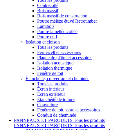
Tous les produits
Contrecollé
Bois massif
Bois massif de construction
Poutre mélèze étuvé Retrotimber
Lamibois
Poutre lamellée-collée
Poutre en I
Isolation et cloison
Tous les produits
Fermacell et accessoires
Plaque de plâtre et accessoires
Isolation acoustique
Isolation thermique
Fenêtre de toit
Étanchéité, couverture et cheminée
Tous les produits
Écran intérieur
Écran extérieur
Étanchéité de toiture
Couverture
Fenêtre de toit, store et accessoires
Conduit de cheminée
PANNEAUX ET PARQUETS
Tous les produits
PANNEAUX ET PARQUETS
Tous les produits