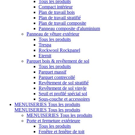
Tous les produits
Compact intérieur
Plan de travail bois
Plan de travail stratifié
Plan de travail composite
Panneau composite d'aluminium
Panneau de vêture extérieur
Tous les produits
Trespa
Rockwool Rockpanel
Eternit
Parquet bois & revêtement de sol
Tous les produits
Parquet massif
Parquet contrecollé
Revêtement de sol stratifié
Revêtement de sol vinyle
Seuil et profilé spécial sol
Sous-couche et accessoires
MENUISERIES
Tous les produits
MENUISERIES
Tous les produits
MENUISERIES
Tous les produits
Porte et fermeture extérieure
Tous les produits
Fenêtre et fenêtre de toit