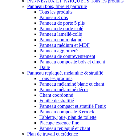
PANNEAUX ET PARQUETS
Tous les produits
Panneau bois, fibre et particule
Tous les produits
Panneau 3 plis
Panneau de porte 5 plis
Panneau de porte isolé
Panneau lamellé-collé
Panneau contreplaqué
Panneau médium et MDF
Panneau aggloméré
Panneau de contreventement
Panneau composite bois et ciment
Dalle
Panneau replaqué, mélaminé & stratifié
Tous les produits
Panneau mélaminé blanc et chant
Panneau mélaminé décor
Chant coordonné
Feuille de stratifié
Panneau compact et stratifié Fenix
Panneau composite Kerrock
Tablette, joue, plan de toilette
Placage essence fine
Panneau replaqué et chant
Plan de travail et crédence