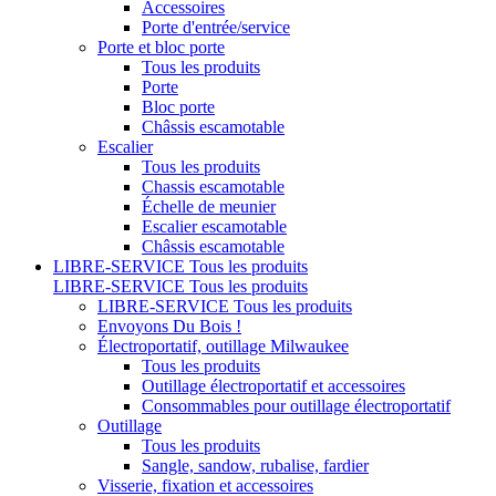
Accessoires
Porte d'entrée/service
Porte et bloc porte
Tous les produits
Porte
Bloc porte
Châssis escamotable
Escalier
Tous les produits
Chassis escamotable
Échelle de meunier
Escalier escamotable
Châssis escamotable
LIBRE-SERVICE
Tous les produits
LIBRE-SERVICE
Tous les produits
LIBRE-SERVICE
Tous les produits
Envoyons Du Bois !
Électroportatif, outillage Milwaukee
Tous les produits
Outillage électroportatif et accessoires
Consommables pour outillage électroportatif
Outillage
Tous les produits
Sangle, sandow, rubalise, fardier
Visserie, fixation et accessoires