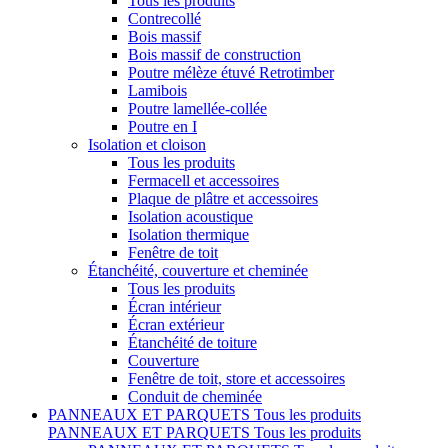
Tous les produits
Contrecollé
Bois massif
Bois massif de construction
Poutre mélèze étuvé Retrotimber
Lamibois
Poutre lamellée-collée
Poutre en I
Isolation et cloison
Tous les produits
Fermacell et accessoires
Plaque de plâtre et accessoires
Isolation acoustique
Isolation thermique
Fenêtre de toit
Étanchéité, couverture et cheminée
Tous les produits
Écran intérieur
Écran extérieur
Étanchéité de toiture
Couverture
Fenêtre de toit, store et accessoires
Conduit de cheminée
PANNEAUX ET PARQUETS
Tous les produits
PANNEAUX ET PARQUETS
Tous les produits