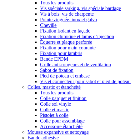
Tous les produits
Vis spéciale sarking, vis spéciale bardage
Vis à bois, vis de charpente
Pointe zinguée, inox et galva
Cheville
Fixation isolant en façade
Fixation chimique et tamis d’injection
Équerre et plaque perforée
Fixation pour main courante
Fixation pour lambris
Bande EPDM
Grille anti-rongeurs et de ventilation
Sabot de fixation
Pied de poteau et embase
Vis et connecteur pour sabot et pied de poteau
Colles, mastic et étanchéité
Tous les produits
Colle parquet et finition
Colle sol vinyle
Colle et mastic
Pistolet à colle
Colle pour assemblage
Accessoire étanchéité
Mousse expansive et nettoyage
Bande adhésive