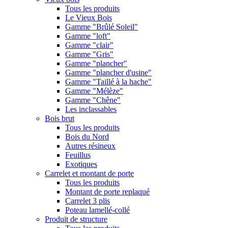
Tous les produits
Le Vieux Bois
Gamme "Brûlé Soleil"
Gamme "loft"
Gamme "clair"
Gamme "Gris"
Gamme "plancher"
Gamme "plancher d'usine"
Gamme "Taillé à la hache"
Gamme "Mélèze"
Gamme "Chêne"
Les inclassables
Bois brut
Tous les produits
Bois du Nord
Autres résineux
Feuillus
Exotiques
Carrelet et montant de porte
Tous les produits
Montant de porte replaqué
Carrelet 3 plis
Poteau lamellé-collé
Produit de structure