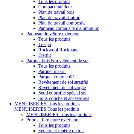
Tous les produits
Compact intérieur
Plan de travail bois
Plan de travail stratifié
Plan de travail composite
Panneau composite d'aluminium
Panneau de vêture extérieur
Tous les produits
Trespa
Rockwool Rockpanel
Eternit
Parquet bois & revêtement de sol
Tous les produits
Parquet massif
Parquet contrecollé
Revêtement de sol stratifié
Revêtement de sol vinyle
Seuil et profilé spécial sol
Sous-couche et accessoires
MENUISERIES
Tous les produits
MENUISERIES
Tous les produits
MENUISERIES
Tous les produits
Porte et fermeture extérieure
Tous les produits
Fenêtre et fenêtre de toit