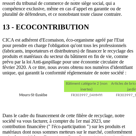
ressort du tribunal de commerce de notre siège social, qui a
compétence exclusive, même en cas d’appel en garantie ou de
pluralité de défendeurs, et ce nonobstant toute clause contraire.
13 - ECOCONTRIBUTION
CICA est adhérent d'Ecomaison, éco-organisme agréé par l'Etat
pour prendre en charge l'obligation qu'ont tous les professionnels
(fabricants, importateurs et distributeurs) de financer le recyclage des
produits et matériaux du secteur du bâtiment en fin de vie, comme
prévu par la loi Anti-gaspillage pour une économie circulaire de
février 2020. A ce titre, nous avons obtenu nos numéros d'identifiant
unique, qui garantit la conformité réglementaire de notre société :
Bâtiment catégorie 2 (non
Articles de bric
inertes)
jardi
Mours-St-Eusèbe
FR303997_04HMYI
FR303997_
Dans le cadre du financement de cette filière de recyclage, notre
société va vous facturer, à compter du 1er mai 2023, une
contribution financière (" l'éco-participation ") sur les produits et
matériaux dont nous sommes metteurs sur le marché, conformément