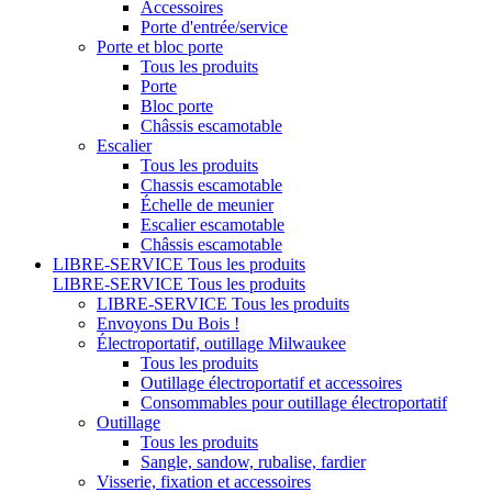
Accessoires
Porte d'entrée/service
Porte et bloc porte
Tous les produits
Porte
Bloc porte
Châssis escamotable
Escalier
Tous les produits
Chassis escamotable
Échelle de meunier
Escalier escamotable
Châssis escamotable
LIBRE-SERVICE
Tous les produits
LIBRE-SERVICE
Tous les produits
LIBRE-SERVICE
Tous les produits
Envoyons Du Bois !
Électroportatif, outillage Milwaukee
Tous les produits
Outillage électroportatif et accessoires
Consommables pour outillage électroportatif
Outillage
Tous les produits
Sangle, sandow, rubalise, fardier
Visserie, fixation et accessoires