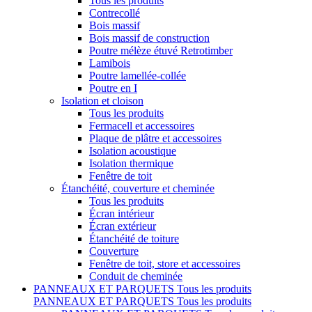
Tous les produits
Contrecollé
Bois massif
Bois massif de construction
Poutre mélèze étuvé Retrotimber
Lamibois
Poutre lamellée-collée
Poutre en I
Isolation et cloison
Tous les produits
Fermacell et accessoires
Plaque de plâtre et accessoires
Isolation acoustique
Isolation thermique
Fenêtre de toit
Étanchéité, couverture et cheminée
Tous les produits
Écran intérieur
Écran extérieur
Étanchéité de toiture
Couverture
Fenêtre de toit, store et accessoires
Conduit de cheminée
PANNEAUX ET PARQUETS
Tous les produits
PANNEAUX ET PARQUETS
Tous les produits