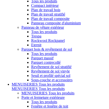
Tous les produits
Compact intérieur
Plan de travail bois
Plan de travail stratifié
Plan de travail composite
Panneau composite d'aluminium
Panneau de vêture extérieur
Tous les produits
Trespa
Rockwool Rockpanel
Eternit
Parquet bois & revêtement de sol
Tous les produits
Parquet massif
Parquet contrecollé
Revêtement de sol stratifié
Revêtement de sol vinyle
Seuil et profilé spécial sol
Sous-couche et accessoires
MENUISERIES
Tous les produits
MENUISERIES
Tous les produits
MENUISERIES
Tous les produits
Porte et fermeture extérieure
Tous les produits
Fenêtre et fenêtre de toit