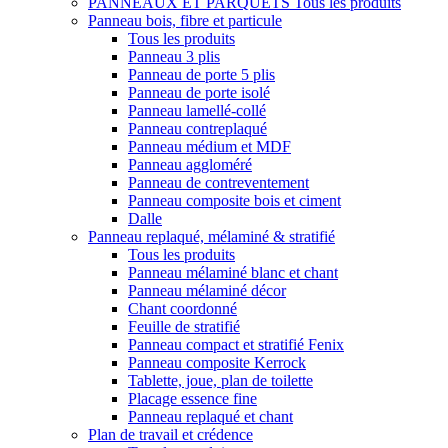
PANNEAUX ET PARQUETS
Tous les produits
Panneau bois, fibre et particule
Tous les produits
Panneau 3 plis
Panneau de porte 5 plis
Panneau de porte isolé
Panneau lamellé-collé
Panneau contreplaqué
Panneau médium et MDF
Panneau aggloméré
Panneau de contreventement
Panneau composite bois et ciment
Dalle
Panneau replaqué, mélaminé & stratifié
Tous les produits
Panneau mélaminé blanc et chant
Panneau mélaminé décor
Chant coordonné
Feuille de stratifié
Panneau compact et stratifié Fenix
Panneau composite Kerrock
Tablette, joue, plan de toilette
Placage essence fine
Panneau replaqué et chant
Plan de travail et crédence