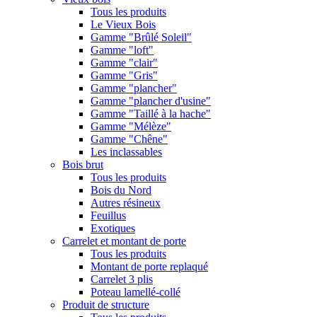
Tous les produits
Le Vieux Bois
Gamme "Brûlé Soleil"
Gamme "loft"
Gamme "clair"
Gamme "Gris"
Gamme "plancher"
Gamme "plancher d'usine"
Gamme "Taillé à la hache"
Gamme "Mélèze"
Gamme "Chêne"
Les inclassables
Bois brut
Tous les produits
Bois du Nord
Autres résineux
Feuillus
Exotiques
Carrelet et montant de porte
Tous les produits
Montant de porte replaqué
Carrelet 3 plis
Poteau lamellé-collé
Produit de structure