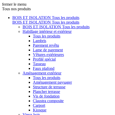
fermer le menu
Tous nos produits
BOIS ET ISOLATION
Tous les produits
BOIS ET ISOLATION
Tous les produits
BOIS ET ISOLATION
Tous les produits
Habillage intérieur et extérieur
Tous les produits
Lambris
Parement revêtu
Lame de parement
Vêtures extérieures
Profilé spécial
Tasseau
Faux plafond
Aménagement extérieur
Tous les produits
Aménagement paysager
Structure de terrasse
Plancher terrasse
Vis de fondation
Claustra composite
Carport
Kiosque
Vieux bois