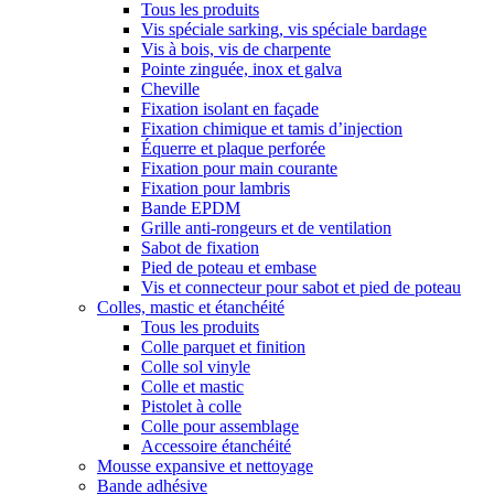
Tous les produits
Vis spéciale sarking, vis spéciale bardage
Vis à bois, vis de charpente
Pointe zinguée, inox et galva
Cheville
Fixation isolant en façade
Fixation chimique et tamis d’injection
Équerre et plaque perforée
Fixation pour main courante
Fixation pour lambris
Bande EPDM
Grille anti-rongeurs et de ventilation
Sabot de fixation
Pied de poteau et embase
Vis et connecteur pour sabot et pied de poteau
Colles, mastic et étanchéité
Tous les produits
Colle parquet et finition
Colle sol vinyle
Colle et mastic
Pistolet à colle
Colle pour assemblage
Accessoire étanchéité
Mousse expansive et nettoyage
Bande adhésive