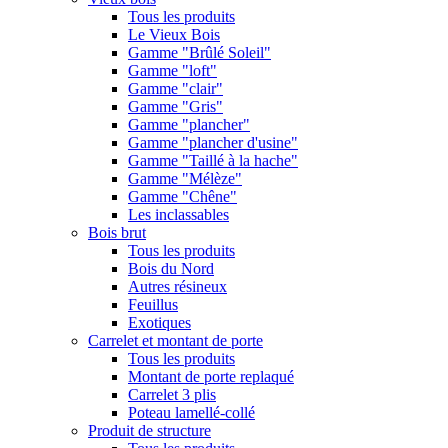
Tous les produits
Le Vieux Bois
Gamme "Brûlé Soleil"
Gamme "loft"
Gamme "clair"
Gamme "Gris"
Gamme "plancher"
Gamme "plancher d'usine"
Gamme "Taillé à la hache"
Gamme "Mélèze"
Gamme "Chêne"
Les inclassables
Bois brut
Tous les produits
Bois du Nord
Autres résineux
Feuillus
Exotiques
Carrelet et montant de porte
Tous les produits
Montant de porte replaqué
Carrelet 3 plis
Poteau lamellé-collé
Produit de structure