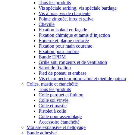
Tous les produits
Vis spéciale sarking, vis spéciale bardage
Vis à bois, vis de charpente
Pointe zinguée, inox et galva
Cheville
Fixation isolant en façade
Fixation chimique et tamis d’injection
Équerre et plaque perforée
Fixation pour main courante
Fixation pour lambris
Bande EPDM
Grille anti-rongeurs et de ventilation
Sabot de fixation
Pied de poteau et embase
Vis et connecteur pour sabot et pied de poteau
Colles, mastic et étanchéité
Tous les produits
Colle parquet et finition
Colle sol vinyle
Colle et mastic
Pistolet à colle
Colle pour assemblage
Accessoire étanchéité
Mousse expansive et nettoyage
Bande adhésive