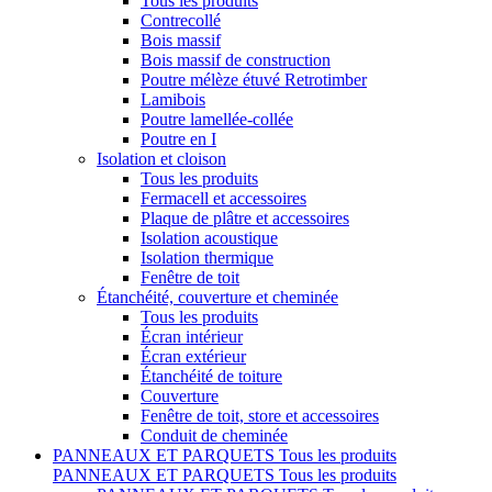
Tous les produits
Contrecollé
Bois massif
Bois massif de construction
Poutre mélèze étuvé Retrotimber
Lamibois
Poutre lamellée-collée
Poutre en I
Isolation et cloison
Tous les produits
Fermacell et accessoires
Plaque de plâtre et accessoires
Isolation acoustique
Isolation thermique
Fenêtre de toit
Étanchéité, couverture et cheminée
Tous les produits
Écran intérieur
Écran extérieur
Étanchéité de toiture
Couverture
Fenêtre de toit, store et accessoires
Conduit de cheminée
PANNEAUX ET PARQUETS
Tous les produits
PANNEAUX ET PARQUETS
Tous les produits