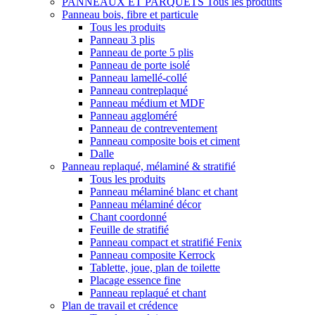
PANNEAUX ET PARQUETS
Tous les produits
Panneau bois, fibre et particule
Tous les produits
Panneau 3 plis
Panneau de porte 5 plis
Panneau de porte isolé
Panneau lamellé-collé
Panneau contreplaqué
Panneau médium et MDF
Panneau aggloméré
Panneau de contreventement
Panneau composite bois et ciment
Dalle
Panneau replaqué, mélaminé & stratifié
Tous les produits
Panneau mélaminé blanc et chant
Panneau mélaminé décor
Chant coordonné
Feuille de stratifié
Panneau compact et stratifié Fenix
Panneau composite Kerrock
Tablette, joue, plan de toilette
Placage essence fine
Panneau replaqué et chant
Plan de travail et crédence