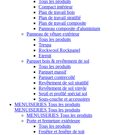
Tous les produits
Compact intérieur
Plan de travail bois
Plan de travail stratifié
Plan de travail composite
Panneau composite d'aluminium
Panneau de vêture extérieur
Tous les produits
Trespa
Rockwool Rockpanel
Eternit
Parquet bois & revêtement de sol
Tous les produits
Parquet massif
Parquet contrecollé
Revêtement de sol stratifié
Revêtement de sol vinyle
Seuil et profilé spécial sol
Sous-couche et accessoires
MENUISERIES
Tous les produits
MENUISERIES
Tous les produits
MENUISERIES
Tous les produits
Porte et fermeture extérieure
Tous les produits
Fenêtre et fenêtre de toit