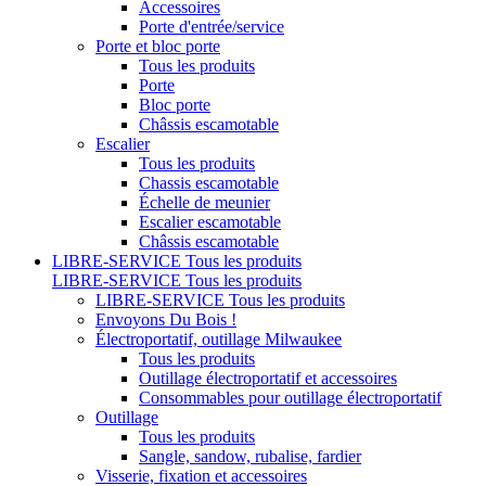
Accessoires
Porte d'entrée/service
Porte et bloc porte
Tous les produits
Porte
Bloc porte
Châssis escamotable
Escalier
Tous les produits
Chassis escamotable
Échelle de meunier
Escalier escamotable
Châssis escamotable
LIBRE-SERVICE
Tous les produits
LIBRE-SERVICE
Tous les produits
LIBRE-SERVICE
Tous les produits
Envoyons Du Bois !
Électroportatif, outillage Milwaukee
Tous les produits
Outillage électroportatif et accessoires
Consommables pour outillage électroportatif
Outillage
Tous les produits
Sangle, sandow, rubalise, fardier
Visserie, fixation et accessoires