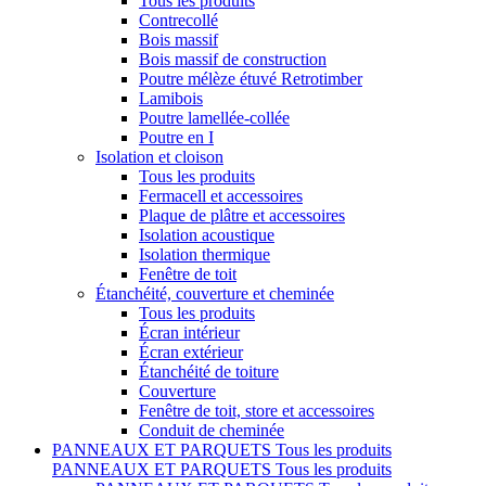
Tous les produits
Contrecollé
Bois massif
Bois massif de construction
Poutre mélèze étuvé Retrotimber
Lamibois
Poutre lamellée-collée
Poutre en I
Isolation et cloison
Tous les produits
Fermacell et accessoires
Plaque de plâtre et accessoires
Isolation acoustique
Isolation thermique
Fenêtre de toit
Étanchéité, couverture et cheminée
Tous les produits
Écran intérieur
Écran extérieur
Étanchéité de toiture
Couverture
Fenêtre de toit, store et accessoires
Conduit de cheminée
PANNEAUX ET PARQUETS
Tous les produits
PANNEAUX ET PARQUETS
Tous les produits