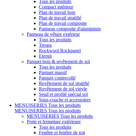
Tous les produits
Compact intérieur
Plan de travail bois
Plan de travail stratifié
Plan de travail composite
Panneau composite d'aluminium
Panneau de vêture extérieur
Tous les produits
Trespa
Rockwool Rockpanel
Eternit
Parquet bois & revêtement de sol
Tous les produits
Parquet massif
Parquet contrecollé
Revêtement de sol stratifié
Revêtement de sol vinyle
Seuil et profilé spécial sol
Sous-couche et accessoires
MENUISERIES
Tous les produits
MENUISERIES
Tous les produits
MENUISERIES
Tous les produits
Porte et fermeture extérieure
Tous les produits
Fenêtre et fenêtre de toit