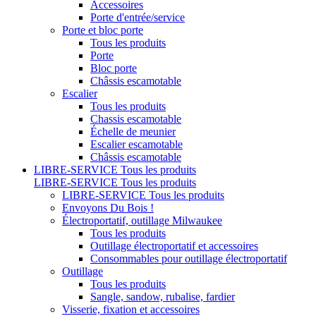
Accessoires
Porte d'entrée/service
Porte et bloc porte
Tous les produits
Porte
Bloc porte
Châssis escamotable
Escalier
Tous les produits
Chassis escamotable
Échelle de meunier
Escalier escamotable
Châssis escamotable
LIBRE-SERVICE
Tous les produits
LIBRE-SERVICE
Tous les produits
LIBRE-SERVICE
Tous les produits
Envoyons Du Bois !
Électroportatif, outillage Milwaukee
Tous les produits
Outillage électroportatif et accessoires
Consommables pour outillage électroportatif
Outillage
Tous les produits
Sangle, sandow, rubalise, fardier
Visserie, fixation et accessoires