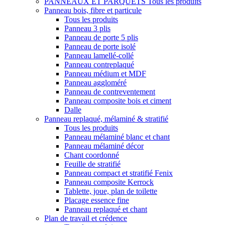
PANNEAUX ET PARQUETS
Tous les produits
Panneau bois, fibre et particule
Tous les produits
Panneau 3 plis
Panneau de porte 5 plis
Panneau de porte isolé
Panneau lamellé-collé
Panneau contreplaqué
Panneau médium et MDF
Panneau aggloméré
Panneau de contreventement
Panneau composite bois et ciment
Dalle
Panneau replaqué, mélaminé & stratifié
Tous les produits
Panneau mélaminé blanc et chant
Panneau mélaminé décor
Chant coordonné
Feuille de stratifié
Panneau compact et stratifié Fenix
Panneau composite Kerrock
Tablette, joue, plan de toilette
Placage essence fine
Panneau replaqué et chant
Plan de travail et crédence