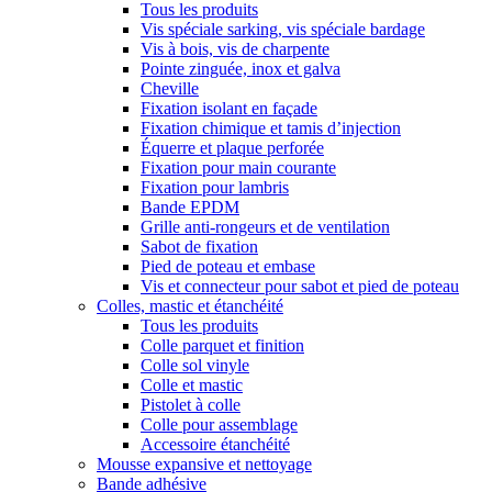
Tous les produits
Vis spéciale sarking, vis spéciale bardage
Vis à bois, vis de charpente
Pointe zinguée, inox et galva
Cheville
Fixation isolant en façade
Fixation chimique et tamis d’injection
Équerre et plaque perforée
Fixation pour main courante
Fixation pour lambris
Bande EPDM
Grille anti-rongeurs et de ventilation
Sabot de fixation
Pied de poteau et embase
Vis et connecteur pour sabot et pied de poteau
Colles, mastic et étanchéité
Tous les produits
Colle parquet et finition
Colle sol vinyle
Colle et mastic
Pistolet à colle
Colle pour assemblage
Accessoire étanchéité
Mousse expansive et nettoyage
Bande adhésive