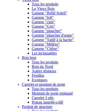
Tous les produits
Le Vieux Bois
Gamme "Brûlé Soleil"
Gamme "loft"
Gamme "clair"
Gamme "Gris"
Gamme "plancher"
Gamme "plancher d'usine"
Gamme "Taillé à la hache"
Gamme "Mélèze"
Gamme "Chêne"
Les inclassables
Bois brut
Tous les produits
Bois du Nord
Autres résineux
Feuillus
Exotiques
Carrelet et montant de porte
Tous les produits
Montant de porte replaqué
Carrelet 3 plis
Poteau lamellé-collé
Produit de structure