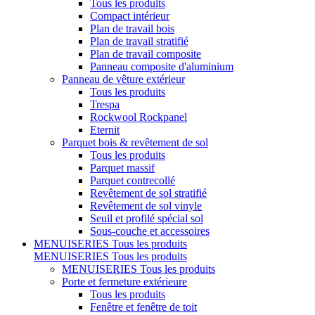
Tous les produits
Compact intérieur
Plan de travail bois
Plan de travail stratifié
Plan de travail composite
Panneau composite d'aluminium
Panneau de vêture extérieur
Tous les produits
Trespa
Rockwool Rockpanel
Eternit
Parquet bois & revêtement de sol
Tous les produits
Parquet massif
Parquet contrecollé
Revêtement de sol stratifié
Revêtement de sol vinyle
Seuil et profilé spécial sol
Sous-couche et accessoires
MENUISERIES
Tous les produits
MENUISERIES
Tous les produits
MENUISERIES
Tous les produits
Porte et fermeture extérieure
Tous les produits
Fenêtre et fenêtre de toit