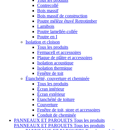
Tous les produits
Contrecollé
Bois massif
Bois massif de construction
Poutre mélèze étuvé Retrotimber
Lamibois
Poutre lamellée-collée
Poutre en I
Isolation et cloison
Tous les produits
Fermacell et accessoires
Plaque de plâtre et accessoires
Isolation acoustique
Isolation thermique
Fenêtre de toit
Étanchéité, couverture et cheminée
Tous les produits
Écran intérieur
Écran extérieur
Étanchéité de toiture
Couverture
Fenêtre de toit, store et accessoires
Conduit de cheminée
PANNEAUX ET PARQUETS
Tous les produits
PANNEAUX ET PARQUETS
Tous les produits