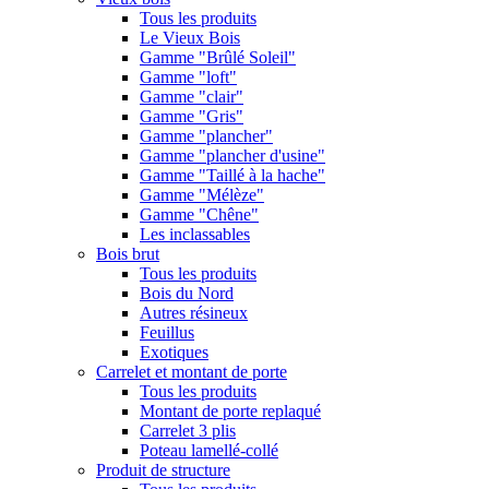
Tous les produits
Le Vieux Bois
Gamme "Brûlé Soleil"
Gamme "loft"
Gamme "clair"
Gamme "Gris"
Gamme "plancher"
Gamme "plancher d'usine"
Gamme "Taillé à la hache"
Gamme "Mélèze"
Gamme "Chêne"
Les inclassables
Bois brut
Tous les produits
Bois du Nord
Autres résineux
Feuillus
Exotiques
Carrelet et montant de porte
Tous les produits
Montant de porte replaqué
Carrelet 3 plis
Poteau lamellé-collé
Produit de structure