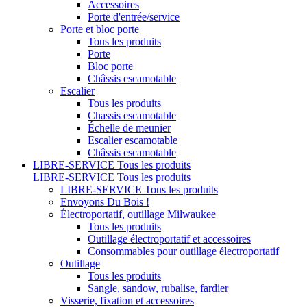
Accessoires
Porte d'entrée/service
Porte et bloc porte
Tous les produits
Porte
Bloc porte
Châssis escamotable
Escalier
Tous les produits
Chassis escamotable
Échelle de meunier
Escalier escamotable
Châssis escamotable
LIBRE-SERVICE
Tous les produits
LIBRE-SERVICE
Tous les produits
LIBRE-SERVICE
Tous les produits
Envoyons Du Bois !
Électroportatif, outillage Milwaukee
Tous les produits
Outillage électroportatif et accessoires
Consommables pour outillage électroportatif
Outillage
Tous les produits
Sangle, sandow, rubalise, fardier
Visserie, fixation et accessoires