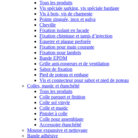
Tous les produits
Vis spéciale sarking, vis spéciale bardage
Vis à bois, vis de charpente
Pointe zinguée, inox et galva
Cheville
Fixation isolant en façade
Fixation chimique et tamis d’injection
Équerre et plaque perforée
Fixation pour main courante
Fixation pour lambris
Bande EPDM
Grille anti-rongeurs et de ventilation
Sabot de fixation
Pied de poteau et embase
Vis et connecteur pour sabot et pied de poteau
Colles, mastic et étanchéité
Tous les produits
Colle parquet et finition
Colle sol vinyle
Colle et mastic
Pistolet à colle
Colle pour assemblage
Accessoire étanchéité
Mousse expansive et nettoyage
Bande adhésive