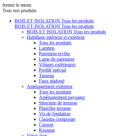
fermer le menu
Tous nos produits
BOIS ET ISOLATION
Tous les produits
BOIS ET ISOLATION
Tous les produits
BOIS ET ISOLATION
Tous les produits
Habillage intérieur et extérieur
Tous les produits
Lambris
Parement revêtu
Lame de parement
Vêtures extérieures
Profilé spécial
Tasseau
Faux plafond
Aménagement extérieur
Tous les produits
Aménagement paysager
Structure de terrasse
Plancher terrasse
Vis de fondation
Claustra composite
Carport
Kiosque
Vieux bois