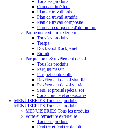
Tous les produits
Compact intérieur
Plan de travail bois
Plan de travail stratifié
Plan de travail composite
Panneau composite d'aluminium
Panneau de vêture extérieur
Tous les produits
Trespa
Rockwool Rockpanel
Eternit
Parquet bois & revêtement de sol
Tous les produits
Parquet massif
Parquet contrecollé
Revêtement de sol stratifié
Revêtement de sol vinyle
Seuil et profilé spécial sol
Sous-couche et accessoires
MENUISERIES
Tous les produits
MENUISERIES
Tous les produits
MENUISERIES
Tous les produits
Porte et fermeture extérieure
Tous les produits
Fenêtre et fenêtre de toit