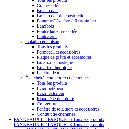
Tous les produits
Contrecollé
Bois massif
Bois massif de construction
Poutre mélèze étuvé Retrotimber
Lamibois
Poutre lamellée-collée
Poutre en I
Isolation et cloison
Tous les produits
Fermacell et accessoires
Plaque de plâtre et accessoires
Isolation acoustique
Isolation thermique
Fenêtre de toit
Étanchéité, couverture et cheminée
Tous les produits
Écran intérieur
Écran extérieur
Étanchéité de toiture
Couverture
Fenêtre de toit, store et accessoires
Conduit de cheminée
PANNEAUX ET PARQUETS
Tous les produits
PANNEAUX ET PARQUETS
Tous les produits