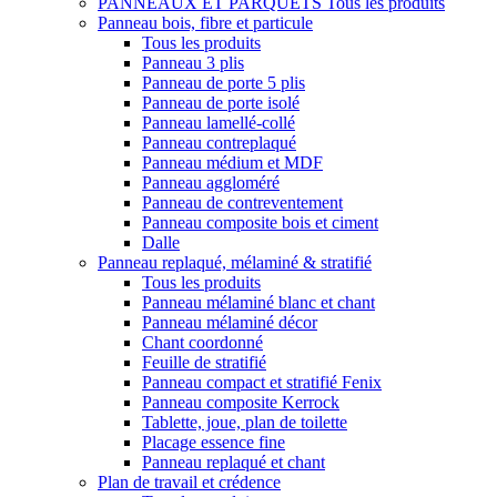
PANNEAUX ET PARQUETS
Tous les produits
Panneau bois, fibre et particule
Tous les produits
Panneau 3 plis
Panneau de porte 5 plis
Panneau de porte isolé
Panneau lamellé-collé
Panneau contreplaqué
Panneau médium et MDF
Panneau aggloméré
Panneau de contreventement
Panneau composite bois et ciment
Dalle
Panneau replaqué, mélaminé & stratifié
Tous les produits
Panneau mélaminé blanc et chant
Panneau mélaminé décor
Chant coordonné
Feuille de stratifié
Panneau compact et stratifié Fenix
Panneau composite Kerrock
Tablette, joue, plan de toilette
Placage essence fine
Panneau replaqué et chant
Plan de travail et crédence