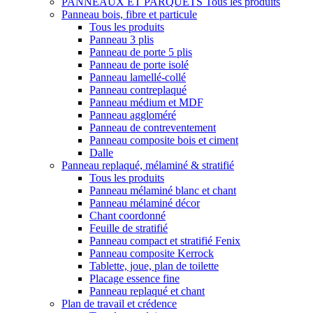
PANNEAUX ET PARQUETS
Tous les produits
Panneau bois, fibre et particule
Tous les produits
Panneau 3 plis
Panneau de porte 5 plis
Panneau de porte isolé
Panneau lamellé-collé
Panneau contreplaqué
Panneau médium et MDF
Panneau aggloméré
Panneau de contreventement
Panneau composite bois et ciment
Dalle
Panneau replaqué, mélaminé & stratifié
Tous les produits
Panneau mélaminé blanc et chant
Panneau mélaminé décor
Chant coordonné
Feuille de stratifié
Panneau compact et stratifié Fenix
Panneau composite Kerrock
Tablette, joue, plan de toilette
Placage essence fine
Panneau replaqué et chant
Plan de travail et crédence