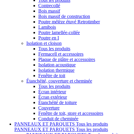
Tous les produits
Contrecollé
Bois massif
Bois massif de construction
Poutre mélèze étuvé Retrotimber
Lamibois
Poutre lamellée-collée
Poutre en I
Isolation et cloison
Tous les produits
Fermacell et accessoires
Plaque de plâtre et accessoires
Isolation acoustique
Isolation thermique
Fenêtre de toit
Étanchéité, couverture et cheminée
Tous les produits
Écran intérieur
Écran extérieur
Étanchéité de toiture
Couverture
Fenêtre de toit, store et accessoires
Conduit de cheminée
PANNEAUX ET PARQUETS
Tous les produits
PANNEAUX ET PARQUETS
Tous les produits