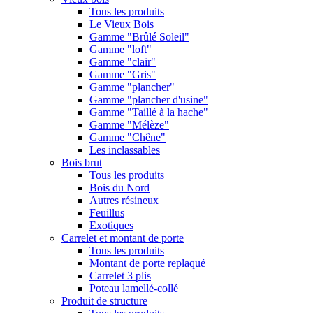
Tous les produits
Le Vieux Bois
Gamme "Brûlé Soleil"
Gamme "loft"
Gamme "clair"
Gamme "Gris"
Gamme "plancher"
Gamme "plancher d'usine"
Gamme "Taillé à la hache"
Gamme "Mélèze"
Gamme "Chêne"
Les inclassables
Bois brut
Tous les produits
Bois du Nord
Autres résineux
Feuillus
Exotiques
Carrelet et montant de porte
Tous les produits
Montant de porte replaqué
Carrelet 3 plis
Poteau lamellé-collé
Produit de structure