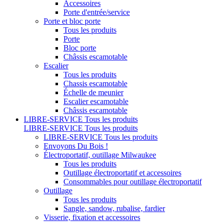
Accessoires
Porte d'entrée/service
Porte et bloc porte
Tous les produits
Porte
Bloc porte
Châssis escamotable
Escalier
Tous les produits
Chassis escamotable
Échelle de meunier
Escalier escamotable
Châssis escamotable
LIBRE-SERVICE
Tous les produits
LIBRE-SERVICE
Tous les produits
LIBRE-SERVICE
Tous les produits
Envoyons Du Bois !
Électroportatif, outillage Milwaukee
Tous les produits
Outillage électroportatif et accessoires
Consommables pour outillage électroportatif
Outillage
Tous les produits
Sangle, sandow, rubalise, fardier
Visserie, fixation et accessoires