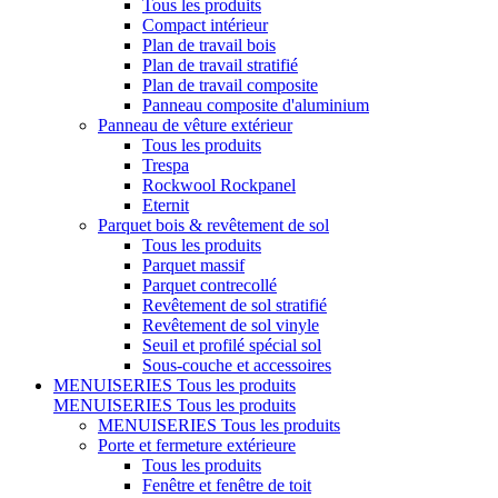
Tous les produits
Compact intérieur
Plan de travail bois
Plan de travail stratifié
Plan de travail composite
Panneau composite d'aluminium
Panneau de vêture extérieur
Tous les produits
Trespa
Rockwool Rockpanel
Eternit
Parquet bois & revêtement de sol
Tous les produits
Parquet massif
Parquet contrecollé
Revêtement de sol stratifié
Revêtement de sol vinyle
Seuil et profilé spécial sol
Sous-couche et accessoires
MENUISERIES
Tous les produits
MENUISERIES
Tous les produits
MENUISERIES
Tous les produits
Porte et fermeture extérieure
Tous les produits
Fenêtre et fenêtre de toit