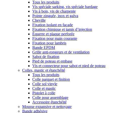
Tous les produits
Vis spéciale sarking, vis spéciale bardage
Vis à bois, vis de charpente
Pointe zinguée, inox et galva
Cheville
Fixation isolant en façade
Fixation chimique et tamis d’injection
Équerre et plaque perforée
Fixation pour main courante
Fixation pour lambris
Bande EPDM
Grille anti-rongeurs et de ventilation
Sabot de fixation
Pied de poteau et embase
Vis et connecteur pour sabot et pied de poteau
Colles, mastic et étanchéité
Tous les produits
Colle parquet et finition
Colle sol vinyle
Colle et mastic
Pistolet à colle
Colle pour assemblage
Accessoire étanchéité
Mousse expansive et nettoyage
Bande adhésive