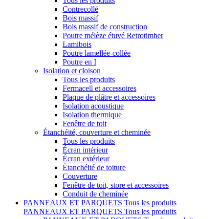
Tous les produits
Contrecollé
Bois massif
Bois massif de construction
Poutre mélèze étuvé Retrotimber
Lamibois
Poutre lamellée-collée
Poutre en I
Isolation et cloison
Tous les produits
Fermacell et accessoires
Plaque de plâtre et accessoires
Isolation acoustique
Isolation thermique
Fenêtre de toit
Étanchéité, couverture et cheminée
Tous les produits
Écran intérieur
Écran extérieur
Étanchéité de toiture
Couverture
Fenêtre de toit, store et accessoires
Conduit de cheminée
PANNEAUX ET PARQUETS
Tous les produits
PANNEAUX ET PARQUETS
Tous les produits