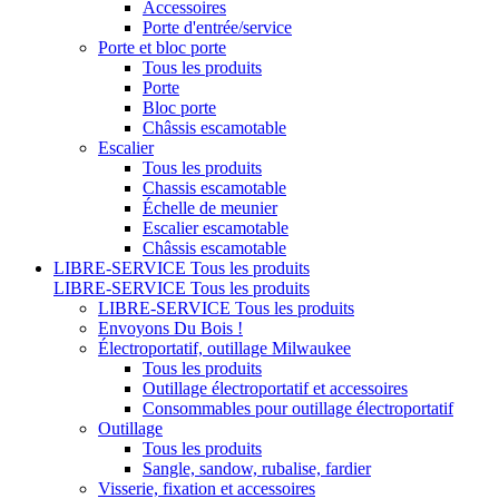
Accessoires
Porte d'entrée/service
Porte et bloc porte
Tous les produits
Porte
Bloc porte
Châssis escamotable
Escalier
Tous les produits
Chassis escamotable
Échelle de meunier
Escalier escamotable
Châssis escamotable
LIBRE-SERVICE
Tous les produits
LIBRE-SERVICE
Tous les produits
LIBRE-SERVICE
Tous les produits
Envoyons Du Bois !
Électroportatif, outillage Milwaukee
Tous les produits
Outillage électroportatif et accessoires
Consommables pour outillage électroportatif
Outillage
Tous les produits
Sangle, sandow, rubalise, fardier
Visserie, fixation et accessoires