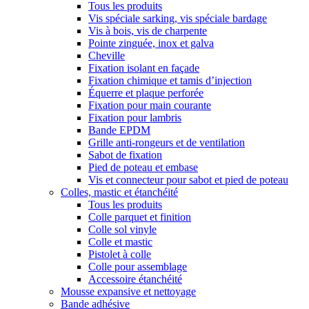
Tous les produits
Vis spéciale sarking, vis spéciale bardage
Vis à bois, vis de charpente
Pointe zinguée, inox et galva
Cheville
Fixation isolant en façade
Fixation chimique et tamis d’injection
Équerre et plaque perforée
Fixation pour main courante
Fixation pour lambris
Bande EPDM
Grille anti-rongeurs et de ventilation
Sabot de fixation
Pied de poteau et embase
Vis et connecteur pour sabot et pied de poteau
Colles, mastic et étanchéité
Tous les produits
Colle parquet et finition
Colle sol vinyle
Colle et mastic
Pistolet à colle
Colle pour assemblage
Accessoire étanchéité
Mousse expansive et nettoyage
Bande adhésive