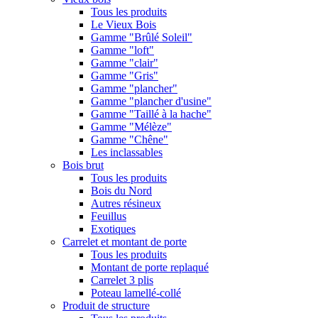
Tous les produits
Le Vieux Bois
Gamme "Brûlé Soleil"
Gamme "loft"
Gamme "clair"
Gamme "Gris"
Gamme "plancher"
Gamme "plancher d'usine"
Gamme "Taillé à la hache"
Gamme "Mélèze"
Gamme "Chêne"
Les inclassables
Bois brut
Tous les produits
Bois du Nord
Autres résineux
Feuillus
Exotiques
Carrelet et montant de porte
Tous les produits
Montant de porte replaqué
Carrelet 3 plis
Poteau lamellé-collé
Produit de structure