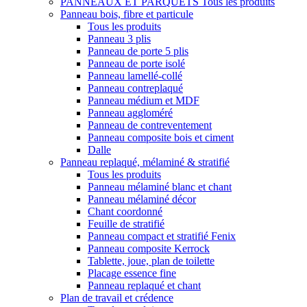
PANNEAUX ET PARQUETS
Tous les produits
Panneau bois, fibre et particule
Tous les produits
Panneau 3 plis
Panneau de porte 5 plis
Panneau de porte isolé
Panneau lamellé-collé
Panneau contreplaqué
Panneau médium et MDF
Panneau aggloméré
Panneau de contreventement
Panneau composite bois et ciment
Dalle
Panneau replaqué, mélaminé & stratifié
Tous les produits
Panneau mélaminé blanc et chant
Panneau mélaminé décor
Chant coordonné
Feuille de stratifié
Panneau compact et stratifié Fenix
Panneau composite Kerrock
Tablette, joue, plan de toilette
Placage essence fine
Panneau replaqué et chant
Plan de travail et crédence