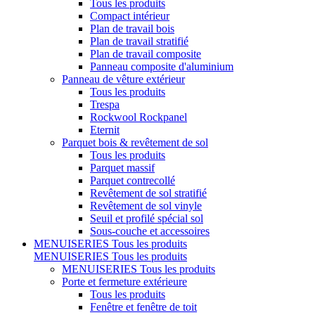
Tous les produits
Compact intérieur
Plan de travail bois
Plan de travail stratifié
Plan de travail composite
Panneau composite d'aluminium
Panneau de vêture extérieur
Tous les produits
Trespa
Rockwool Rockpanel
Eternit
Parquet bois & revêtement de sol
Tous les produits
Parquet massif
Parquet contrecollé
Revêtement de sol stratifié
Revêtement de sol vinyle
Seuil et profilé spécial sol
Sous-couche et accessoires
MENUISERIES
Tous les produits
MENUISERIES
Tous les produits
MENUISERIES
Tous les produits
Porte et fermeture extérieure
Tous les produits
Fenêtre et fenêtre de toit