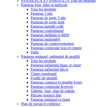
PANNEAUX ET PARQUETS
Tous les produits
Panneau bois, fibre et particule
Tous les produits
Panneau 3 plis
Panneau de porte 5 plis
Panneau de porte isolé
Panneau lamellé-collé
Panneau contreplaqué
Panneau médium et MDF
Panneau aggloméré
Panneau de contreventement
Panneau composite bois et ciment
Dalle
Panneau replaqué, mélaminé & stratifié
Tous les produits
Panneau mélaminé blanc et chant
Panneau mélaminé décor
Chant coordonné
Feuille de stratifié
Panneau compact et stratifié Fenix
Panneau composite Kerrock
Tablette, joue, plan de toilette
Placage essence fine
Panneau replaqué et chant
Plan de travail et crédence