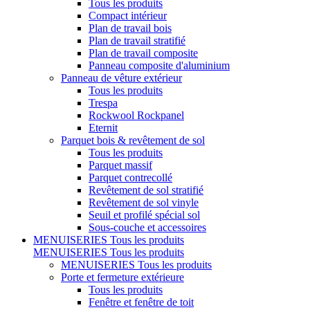
Tous les produits
Compact intérieur
Plan de travail bois
Plan de travail stratifié
Plan de travail composite
Panneau composite d'aluminium
Panneau de vêture extérieur
Tous les produits
Trespa
Rockwool Rockpanel
Eternit
Parquet bois & revêtement de sol
Tous les produits
Parquet massif
Parquet contrecollé
Revêtement de sol stratifié
Revêtement de sol vinyle
Seuil et profilé spécial sol
Sous-couche et accessoires
MENUISERIES
Tous les produits
MENUISERIES
Tous les produits
MENUISERIES
Tous les produits
Porte et fermeture extérieure
Tous les produits
Fenêtre et fenêtre de toit