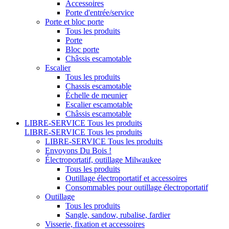
Accessoires
Porte d'entrée/service
Porte et bloc porte
Tous les produits
Porte
Bloc porte
Châssis escamotable
Escalier
Tous les produits
Chassis escamotable
Échelle de meunier
Escalier escamotable
Châssis escamotable
LIBRE-SERVICE
Tous les produits
LIBRE-SERVICE
Tous les produits
LIBRE-SERVICE
Tous les produits
Envoyons Du Bois !
Électroportatif, outillage Milwaukee
Tous les produits
Outillage électroportatif et accessoires
Consommables pour outillage électroportatif
Outillage
Tous les produits
Sangle, sandow, rubalise, fardier
Visserie, fixation et accessoires