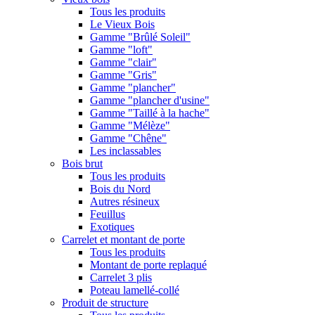
Tous les produits
Le Vieux Bois
Gamme "Brûlé Soleil"
Gamme "loft"
Gamme "clair"
Gamme "Gris"
Gamme "plancher"
Gamme "plancher d'usine"
Gamme "Taillé à la hache"
Gamme "Mélèze"
Gamme "Chêne"
Les inclassables
Bois brut
Tous les produits
Bois du Nord
Autres résineux
Feuillus
Exotiques
Carrelet et montant de porte
Tous les produits
Montant de porte replaqué
Carrelet 3 plis
Poteau lamellé-collé
Produit de structure