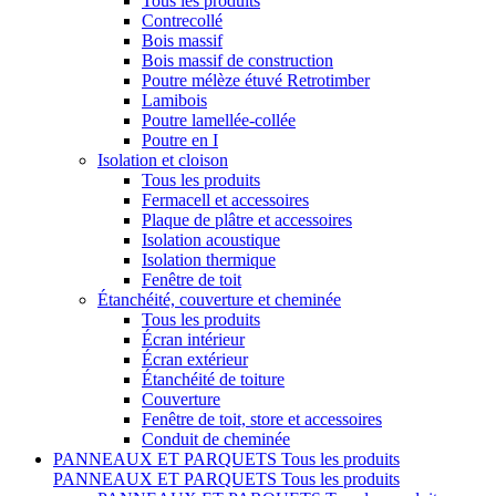
Tous les produits
Contrecollé
Bois massif
Bois massif de construction
Poutre mélèze étuvé Retrotimber
Lamibois
Poutre lamellée-collée
Poutre en I
Isolation et cloison
Tous les produits
Fermacell et accessoires
Plaque de plâtre et accessoires
Isolation acoustique
Isolation thermique
Fenêtre de toit
Étanchéité, couverture et cheminée
Tous les produits
Écran intérieur
Écran extérieur
Étanchéité de toiture
Couverture
Fenêtre de toit, store et accessoires
Conduit de cheminée
PANNEAUX ET PARQUETS
Tous les produits
PANNEAUX ET PARQUETS
Tous les produits