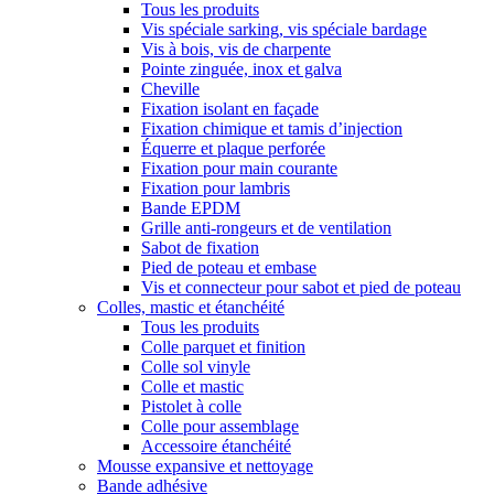
Tous les produits
Vis spéciale sarking, vis spéciale bardage
Vis à bois, vis de charpente
Pointe zinguée, inox et galva
Cheville
Fixation isolant en façade
Fixation chimique et tamis d’injection
Équerre et plaque perforée
Fixation pour main courante
Fixation pour lambris
Bande EPDM
Grille anti-rongeurs et de ventilation
Sabot de fixation
Pied de poteau et embase
Vis et connecteur pour sabot et pied de poteau
Colles, mastic et étanchéité
Tous les produits
Colle parquet et finition
Colle sol vinyle
Colle et mastic
Pistolet à colle
Colle pour assemblage
Accessoire étanchéité
Mousse expansive et nettoyage
Bande adhésive