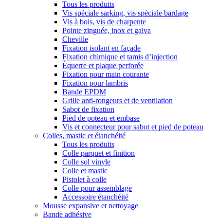
Tous les produits
Vis spéciale sarking, vis spéciale bardage
Vis à bois, vis de charpente
Pointe zinguée, inox et galva
Cheville
Fixation isolant en façade
Fixation chimique et tamis d’injection
Équerre et plaque perforée
Fixation pour main courante
Fixation pour lambris
Bande EPDM
Grille anti-rongeurs et de ventilation
Sabot de fixation
Pied de poteau et embase
Vis et connecteur pour sabot et pied de poteau
Colles, mastic et étanchéité
Tous les produits
Colle parquet et finition
Colle sol vinyle
Colle et mastic
Pistolet à colle
Colle pour assemblage
Accessoire étanchéité
Mousse expansive et nettoyage
Bande adhésive