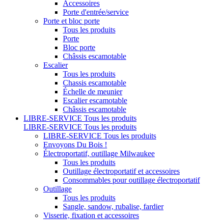
Accessoires
Porte d'entrée/service
Porte et bloc porte
Tous les produits
Porte
Bloc porte
Châssis escamotable
Escalier
Tous les produits
Chassis escamotable
Échelle de meunier
Escalier escamotable
Châssis escamotable
LIBRE-SERVICE
Tous les produits
LIBRE-SERVICE
Tous les produits
LIBRE-SERVICE
Tous les produits
Envoyons Du Bois !
Électroportatif, outillage Milwaukee
Tous les produits
Outillage électroportatif et accessoires
Consommables pour outillage électroportatif
Outillage
Tous les produits
Sangle, sandow, rubalise, fardier
Visserie, fixation et accessoires