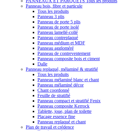
PANNEAUX ET PARQUETS
Tous les produits
Panneau bois, fibre et particule
Tous les produits
Panneau 3 plis
Panneau de porte 5 plis
Panneau de porte isolé
Panneau lamellé-collé
Panneau contreplaqué
Panneau médium et MDF
Panneau aggloméré
Panneau de contreventement
Panneau composite bois et ciment
Dalle
Panneau replaqué, mélaminé & stratifié
Tous les produits
Panneau mélaminé blanc et chant
Panneau mélaminé décor
Chant coordonné
Feuille de stratifié
Panneau compact et stratifié Fenix
Panneau composite Kerrock
Tablette, joue, plan de toilette
Placage essence fine
Panneau replaqué et chant
Plan de travail et crédence