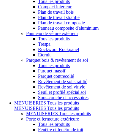
Tous les produits
Compact intérieur
Plan de travail bois
Plan de travail stratifié
Plan de travail composite
Panneau composite d'aluminium
Panneau de vêture extérieur
Tous les produits
Trespa
Rockwool Rockpanel
Eternit
Parquet bois & revêtement de sol
Tous les produits
Parquet massif
Parquet contrecollé
Revêtement de sol stratifié
Revêtement de sol vinyle
Seuil et profilé spécial sol
Sous-couche et accessoires
MENUISERIES
Tous les produits
MENUISERIES
Tous les produits
MENUISERIES
Tous les produits
Porte et fermeture extérieure
Tous les produits
Fenêtre et fenêtre de toit