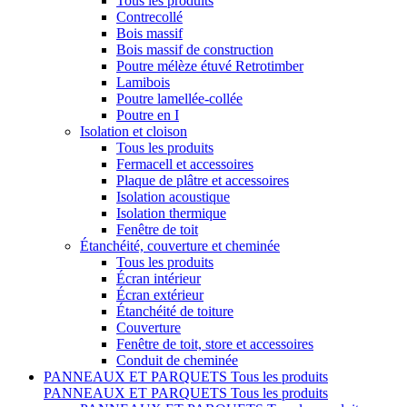
Tous les produits
Contrecollé
Bois massif
Bois massif de construction
Poutre mélèze étuvé Retrotimber
Lamibois
Poutre lamellée-collée
Poutre en I
Isolation et cloison
Tous les produits
Fermacell et accessoires
Plaque de plâtre et accessoires
Isolation acoustique
Isolation thermique
Fenêtre de toit
Étanchéité, couverture et cheminée
Tous les produits
Écran intérieur
Écran extérieur
Étanchéité de toiture
Couverture
Fenêtre de toit, store et accessoires
Conduit de cheminée
PANNEAUX ET PARQUETS
Tous les produits
PANNEAUX ET PARQUETS
Tous les produits