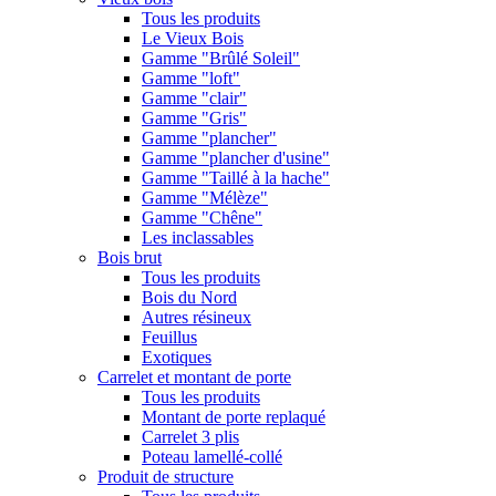
Tous les produits
Le Vieux Bois
Gamme "Brûlé Soleil"
Gamme "loft"
Gamme "clair"
Gamme "Gris"
Gamme "plancher"
Gamme "plancher d'usine"
Gamme "Taillé à la hache"
Gamme "Mélèze"
Gamme "Chêne"
Les inclassables
Bois brut
Tous les produits
Bois du Nord
Autres résineux
Feuillus
Exotiques
Carrelet et montant de porte
Tous les produits
Montant de porte replaqué
Carrelet 3 plis
Poteau lamellé-collé
Produit de structure