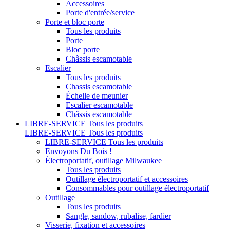
Accessoires
Porte d'entrée/service
Porte et bloc porte
Tous les produits
Porte
Bloc porte
Châssis escamotable
Escalier
Tous les produits
Chassis escamotable
Échelle de meunier
Escalier escamotable
Châssis escamotable
LIBRE-SERVICE
Tous les produits
LIBRE-SERVICE
Tous les produits
LIBRE-SERVICE
Tous les produits
Envoyons Du Bois !
Électroportatif, outillage Milwaukee
Tous les produits
Outillage électroportatif et accessoires
Consommables pour outillage électroportatif
Outillage
Tous les produits
Sangle, sandow, rubalise, fardier
Visserie, fixation et accessoires