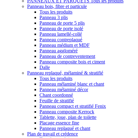
PANNEAUX ET PARQUETS
Tous les produits
Panneau bois, fibre et particule
Tous les produits
Panneau 3 plis
Panneau de porte 5 plis
Panneau de porte isolé
Panneau lamellé-collé
Panneau contreplaqué
Panneau médium et MDF
Panneau aggloméré
Panneau de contreventement
Panneau composite bois et ciment
Dalle
Panneau replaqué, mélaminé & stratifié
Tous les produits
Panneau mélaminé blanc et chant
Panneau mélaminé décor
Chant coordonné
Feuille de stratifié
Panneau compact et stratifié Fenix
Panneau composite Kerrock
Tablette, joue, plan de toilette
Placage essence fine
Panneau replaqué et chant
Plan de travail et crédence