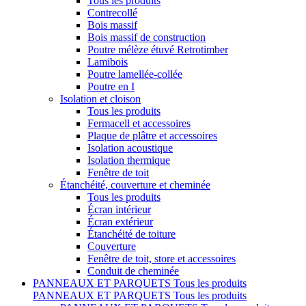
Tous les produits
Contrecollé
Bois massif
Bois massif de construction
Poutre mélèze étuvé Retrotimber
Lamibois
Poutre lamellée-collée
Poutre en I
Isolation et cloison
Tous les produits
Fermacell et accessoires
Plaque de plâtre et accessoires
Isolation acoustique
Isolation thermique
Fenêtre de toit
Étanchéité, couverture et cheminée
Tous les produits
Écran intérieur
Écran extérieur
Étanchéité de toiture
Couverture
Fenêtre de toit, store et accessoires
Conduit de cheminée
PANNEAUX ET PARQUETS
Tous les produits
PANNEAUX ET PARQUETS
Tous les produits