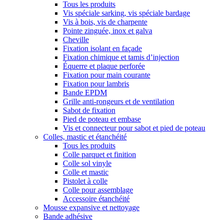
Tous les produits
Vis spéciale sarking, vis spéciale bardage
Vis à bois, vis de charpente
Pointe zinguée, inox et galva
Cheville
Fixation isolant en façade
Fixation chimique et tamis d’injection
Équerre et plaque perforée
Fixation pour main courante
Fixation pour lambris
Bande EPDM
Grille anti-rongeurs et de ventilation
Sabot de fixation
Pied de poteau et embase
Vis et connecteur pour sabot et pied de poteau
Colles, mastic et étanchéité
Tous les produits
Colle parquet et finition
Colle sol vinyle
Colle et mastic
Pistolet à colle
Colle pour assemblage
Accessoire étanchéité
Mousse expansive et nettoyage
Bande adhésive