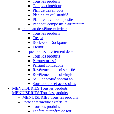
Tous les produits
Compact intérieur
Plan de travail bois
Plan de travail stratifié
Plan de travail composite
Panneau composite d'aluminium
Panneau de vêture extérieur
Tous les produits
Trespa
Rockwool Rockpanel
Eternit
Parquet bois & revêtement de sol
Tous les produits
Parquet massif
Parquet contrecollé
Revêtement de sol stratifié
Revêtement de sol vinyle
Seuil et profilé spécial sol
Sous-couche et accessoires
MENUISERIES
Tous les produits
MENUISERIES
Tous les produits
MENUISERIES
Tous les produits
Porte et fermeture extérieure
Tous les produits
Fenêtre et fenêtre de toit