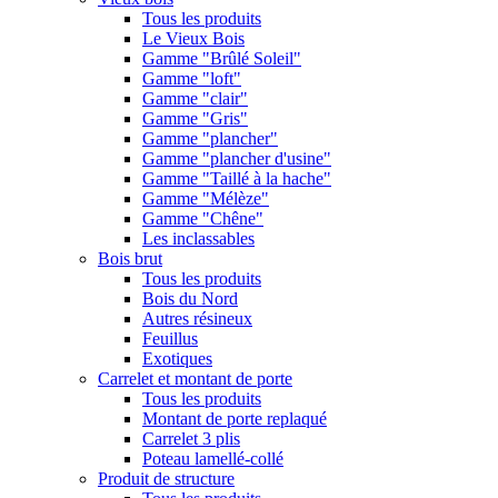
Tous les produits
Le Vieux Bois
Gamme "Brûlé Soleil"
Gamme "loft"
Gamme "clair"
Gamme "Gris"
Gamme "plancher"
Gamme "plancher d'usine"
Gamme "Taillé à la hache"
Gamme "Mélèze"
Gamme "Chêne"
Les inclassables
Bois brut
Tous les produits
Bois du Nord
Autres résineux
Feuillus
Exotiques
Carrelet et montant de porte
Tous les produits
Montant de porte replaqué
Carrelet 3 plis
Poteau lamellé-collé
Produit de structure