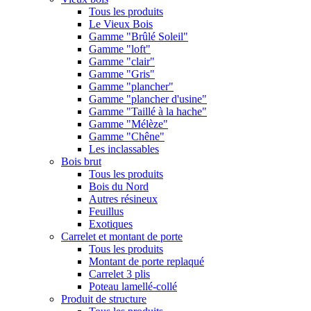
Tous les produits
Le Vieux Bois
Gamme "Brûlé Soleil"
Gamme "loft"
Gamme "clair"
Gamme "Gris"
Gamme "plancher"
Gamme "plancher d'usine"
Gamme "Taillé à la hache"
Gamme "Mélèze"
Gamme "Chêne"
Les inclassables
Bois brut
Tous les produits
Bois du Nord
Autres résineux
Feuillus
Exotiques
Carrelet et montant de porte
Tous les produits
Montant de porte replaqué
Carrelet 3 plis
Poteau lamellé-collé
Produit de structure