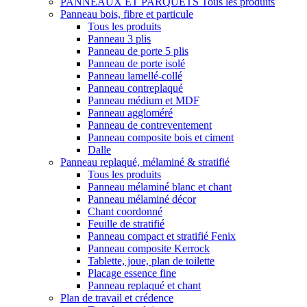
PANNEAUX ET PARQUETS
Tous les produits
Panneau bois, fibre et particule
Tous les produits
Panneau 3 plis
Panneau de porte 5 plis
Panneau de porte isolé
Panneau lamellé-collé
Panneau contreplaqué
Panneau médium et MDF
Panneau aggloméré
Panneau de contreventement
Panneau composite bois et ciment
Dalle
Panneau replaqué, mélaminé & stratifié
Tous les produits
Panneau mélaminé blanc et chant
Panneau mélaminé décor
Chant coordonné
Feuille de stratifié
Panneau compact et stratifié Fenix
Panneau composite Kerrock
Tablette, joue, plan de toilette
Placage essence fine
Panneau replaqué et chant
Plan de travail et crédence