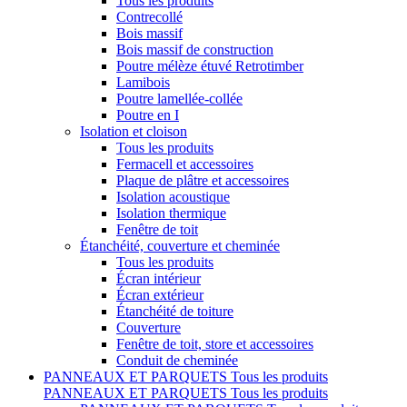
Tous les produits
Contrecollé
Bois massif
Bois massif de construction
Poutre mélèze étuvé Retrotimber
Lamibois
Poutre lamellée-collée
Poutre en I
Isolation et cloison
Tous les produits
Fermacell et accessoires
Plaque de plâtre et accessoires
Isolation acoustique
Isolation thermique
Fenêtre de toit
Étanchéité, couverture et cheminée
Tous les produits
Écran intérieur
Écran extérieur
Étanchéité de toiture
Couverture
Fenêtre de toit, store et accessoires
Conduit de cheminée
PANNEAUX ET PARQUETS
Tous les produits
PANNEAUX ET PARQUETS
Tous les produits