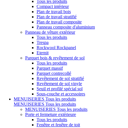
Tous les produits
Compact intérieur
Plan de travail bois
Plan de travail stratifié
Plan de travail composite
Panneau composite d'aluminium
Panneau de vêture extérieur
Tous les produits
Trespa
Rockwool Rockpanel
Eternit
Parquet bois & revêtement de sol
Tous les produits
Parquet massif
Parquet contrecollé
Revêtement de sol stratifié
Revêtement de sol vinyle
Seuil et profilé spécial sol
Sous-couche et accessoires
MENUISERIES
Tous les produits
MENUISERIES
Tous les produits
MENUISERIES
Tous les produits
Porte et fermeture extérieure
Tous les produits
Fenêtre et fenêtre de toit