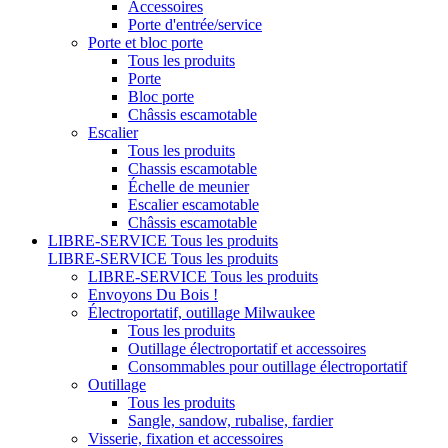
Accessoires
Porte d'entrée/service
Porte et bloc porte
Tous les produits
Porte
Bloc porte
Châssis escamotable
Escalier
Tous les produits
Chassis escamotable
Échelle de meunier
Escalier escamotable
Châssis escamotable
LIBRE-SERVICE
Tous les produits
LIBRE-SERVICE
Tous les produits
LIBRE-SERVICE
Tous les produits
Envoyons Du Bois !
Électroportatif, outillage Milwaukee
Tous les produits
Outillage électroportatif et accessoires
Consommables pour outillage électroportatif
Outillage
Tous les produits
Sangle, sandow, rubalise, fardier
Visserie, fixation et accessoires