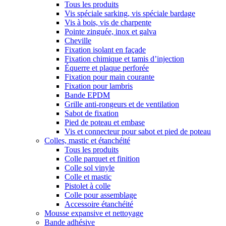
Tous les produits
Vis spéciale sarking, vis spéciale bardage
Vis à bois, vis de charpente
Pointe zinguée, inox et galva
Cheville
Fixation isolant en façade
Fixation chimique et tamis d’injection
Équerre et plaque perforée
Fixation pour main courante
Fixation pour lambris
Bande EPDM
Grille anti-rongeurs et de ventilation
Sabot de fixation
Pied de poteau et embase
Vis et connecteur pour sabot et pied de poteau
Colles, mastic et étanchéité
Tous les produits
Colle parquet et finition
Colle sol vinyle
Colle et mastic
Pistolet à colle
Colle pour assemblage
Accessoire étanchéité
Mousse expansive et nettoyage
Bande adhésive