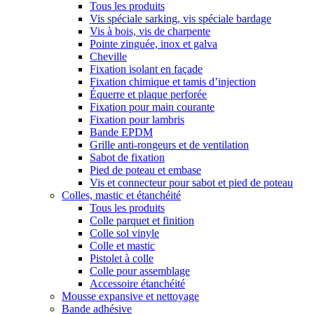
Tous les produits
Vis spéciale sarking, vis spéciale bardage
Vis à bois, vis de charpente
Pointe zinguée, inox et galva
Cheville
Fixation isolant en façade
Fixation chimique et tamis d’injection
Équerre et plaque perforée
Fixation pour main courante
Fixation pour lambris
Bande EPDM
Grille anti-rongeurs et de ventilation
Sabot de fixation
Pied de poteau et embase
Vis et connecteur pour sabot et pied de poteau
Colles, mastic et étanchéité
Tous les produits
Colle parquet et finition
Colle sol vinyle
Colle et mastic
Pistolet à colle
Colle pour assemblage
Accessoire étanchéité
Mousse expansive et nettoyage
Bande adhésive