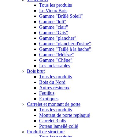
Tous les produits
Le Vieux Bois
Gamme "Brûlé Soleil"
Gamme "loft"
Gamme "clair"
Gamme "Gris"
Gamme "plancher"
Gamme "plancher d'usine"
Gamme "Taillé à la hache"
Gamme "Mélèze"
Gamme "Chêne"
Les inclassables
Bois brut
Tous les produits
Bois du Nord
Autres résineux
Feuillus
Exotiques
Carrelet et montant de porte
Tous les produits
Montant de porte replaqué
Carrelet 3 plis
Poteau lamellé-collé
Produit de structure