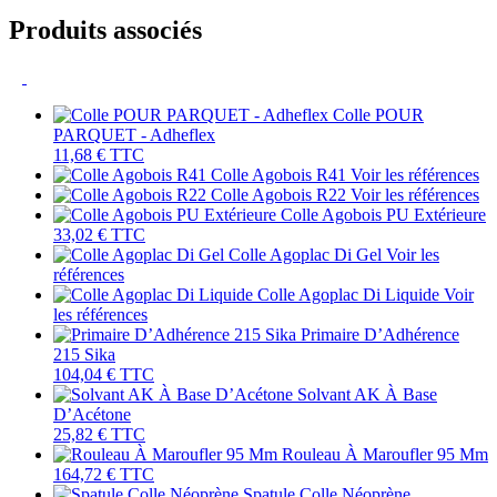
Produits associés
Colle POUR
PARQUET - Adheflex
11,68 €
TTC
Colle Agobois R41
Voir les références
Colle Agobois R22
Voir les références
Colle Agobois PU Extérieure
33,02 €
TTC
Colle Agoplac Di Gel
Voir les
références
Colle Agoplac Di Liquide
Voir
les références
Primaire D’Adhérence
215 Sika
104,04 €
TTC
Solvant AK À Base
D’Acétone
25,82 €
TTC
Rouleau À Maroufler 95 Mm
164,72 €
TTC
Spatule Colle Néoprène