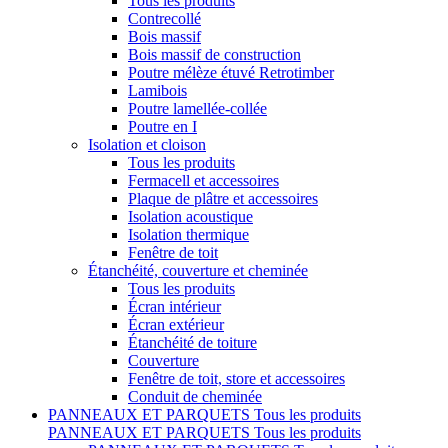
Tous les produits
Contrecollé
Bois massif
Bois massif de construction
Poutre mélèze étuvé Retrotimber
Lamibois
Poutre lamellée-collée
Poutre en I
Isolation et cloison
Tous les produits
Fermacell et accessoires
Plaque de plâtre et accessoires
Isolation acoustique
Isolation thermique
Fenêtre de toit
Étanchéité, couverture et cheminée
Tous les produits
Écran intérieur
Écran extérieur
Étanchéité de toiture
Couverture
Fenêtre de toit, store et accessoires
Conduit de cheminée
PANNEAUX ET PARQUETS
Tous les produits
PANNEAUX ET PARQUETS
Tous les produits