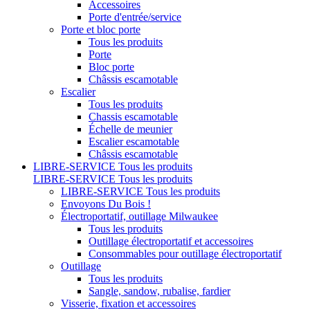
Accessoires
Porte d'entrée/service
Porte et bloc porte
Tous les produits
Porte
Bloc porte
Châssis escamotable
Escalier
Tous les produits
Chassis escamotable
Échelle de meunier
Escalier escamotable
Châssis escamotable
LIBRE-SERVICE
Tous les produits
LIBRE-SERVICE
Tous les produits
LIBRE-SERVICE
Tous les produits
Envoyons Du Bois !
Électroportatif, outillage Milwaukee
Tous les produits
Outillage électroportatif et accessoires
Consommables pour outillage électroportatif
Outillage
Tous les produits
Sangle, sandow, rubalise, fardier
Visserie, fixation et accessoires