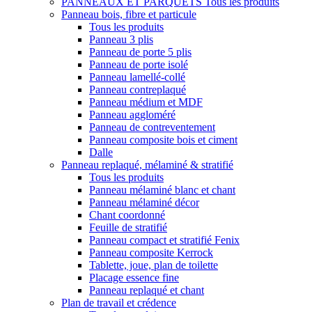
PANNEAUX ET PARQUETS
Tous les produits
Panneau bois, fibre et particule
Tous les produits
Panneau 3 plis
Panneau de porte 5 plis
Panneau de porte isolé
Panneau lamellé-collé
Panneau contreplaqué
Panneau médium et MDF
Panneau aggloméré
Panneau de contreventement
Panneau composite bois et ciment
Dalle
Panneau replaqué, mélaminé & stratifié
Tous les produits
Panneau mélaminé blanc et chant
Panneau mélaminé décor
Chant coordonné
Feuille de stratifié
Panneau compact et stratifié Fenix
Panneau composite Kerrock
Tablette, joue, plan de toilette
Placage essence fine
Panneau replaqué et chant
Plan de travail et crédence