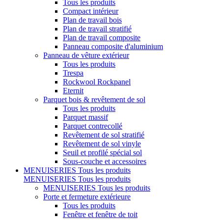
Tous les produits
Compact intérieur
Plan de travail bois
Plan de travail stratifié
Plan de travail composite
Panneau composite d'aluminium
Panneau de vêture extérieur
Tous les produits
Trespa
Rockwool Rockpanel
Eternit
Parquet bois & revêtement de sol
Tous les produits
Parquet massif
Parquet contrecollé
Revêtement de sol stratifié
Revêtement de sol vinyle
Seuil et profilé spécial sol
Sous-couche et accessoires
MENUISERIES
Tous les produits
MENUISERIES
Tous les produits
MENUISERIES
Tous les produits
Porte et fermeture extérieure
Tous les produits
Fenêtre et fenêtre de toit