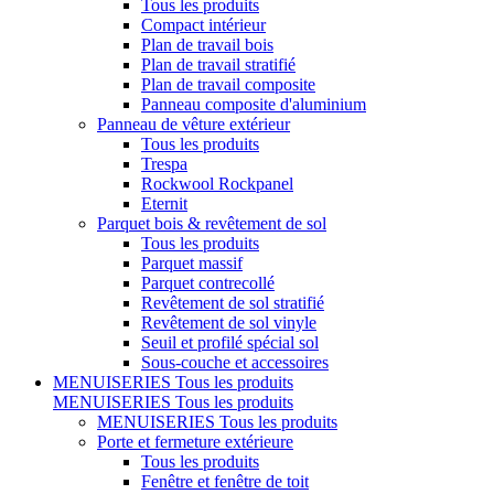
Tous les produits
Compact intérieur
Plan de travail bois
Plan de travail stratifié
Plan de travail composite
Panneau composite d'aluminium
Panneau de vêture extérieur
Tous les produits
Trespa
Rockwool Rockpanel
Eternit
Parquet bois & revêtement de sol
Tous les produits
Parquet massif
Parquet contrecollé
Revêtement de sol stratifié
Revêtement de sol vinyle
Seuil et profilé spécial sol
Sous-couche et accessoires
MENUISERIES
Tous les produits
MENUISERIES
Tous les produits
MENUISERIES
Tous les produits
Porte et fermeture extérieure
Tous les produits
Fenêtre et fenêtre de toit