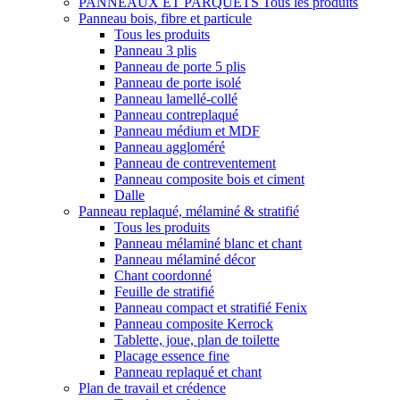
PANNEAUX ET PARQUETS
Tous les produits
Panneau bois, fibre et particule
Tous les produits
Panneau 3 plis
Panneau de porte 5 plis
Panneau de porte isolé
Panneau lamellé-collé
Panneau contreplaqué
Panneau médium et MDF
Panneau aggloméré
Panneau de contreventement
Panneau composite bois et ciment
Dalle
Panneau replaqué, mélaminé & stratifié
Tous les produits
Panneau mélaminé blanc et chant
Panneau mélaminé décor
Chant coordonné
Feuille de stratifié
Panneau compact et stratifié Fenix
Panneau composite Kerrock
Tablette, joue, plan de toilette
Placage essence fine
Panneau replaqué et chant
Plan de travail et crédence