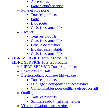
Accessoires
Porte d'entrée/service
Porte et bloc porte
Tous les produits
Porte
Bloc porte
Châssis escamotable
Escalier
Tous les produits
Chassis escamotable
Échelle de meunier
Escalier escamotable
Châssis escamotable
LIBRE-SERVICE
Tous les produits
LIBRE-SERVICE
Tous les produits
LIBRE-SERVICE
Tous les produits
Envoyons Du Bois !
Électroportatif, outillage Milwaukee
Tous les produits
Outillage électroportatif et accessoires
Consommables pour outillage électroportatif
Outillage
Tous les produits
Sangle, sandow, rubalise, fardier
Visserie, fixation et accessoires