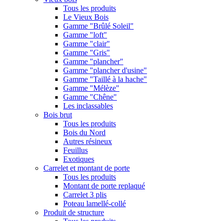
Tous les produits
Le Vieux Bois
Gamme "Brûlé Soleil"
Gamme "loft"
Gamme "clair"
Gamme "Gris"
Gamme "plancher"
Gamme "plancher d'usine"
Gamme "Taillé à la hache"
Gamme "Mélèze"
Gamme "Chêne"
Les inclassables
Bois brut
Tous les produits
Bois du Nord
Autres résineux
Feuillus
Exotiques
Carrelet et montant de porte
Tous les produits
Montant de porte replaqué
Carrelet 3 plis
Poteau lamellé-collé
Produit de structure