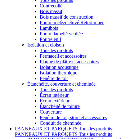
Tous les produits
Contrecollé
Bois massif
Bois massif de construction
Poutre mélèze étuvé Retrotimber
Lamibois
Poutre lamellée-collée
Poutre en I
Isolation et cloison
Tous les produits
Fermacell et accessoires
Plaque de plâtre et accessoires
Isolation acoustique
Isolation thermique
Fenêtre de toit
Étanchéité, couverture et cheminée
Tous les produits
Écran intérieur
Écran extérieur
Étanchéité de toiture
Couverture
Fenêtre de toit, store et accessoires
Conduit de cheminée
PANNEAUX ET PARQUETS
Tous les produits
PANNEAUX ET PARQUETS
Tous les produits