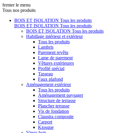
fermer le menu
Tous nos produits
BOIS ET ISOLATION
Tous les produits
BOIS ET ISOLATION
Tous les produits
BOIS ET ISOLATION
Tous les produits
Habillage intérieur et extérieur
Tous les produits
Lambris
Parement revêtu
Lame de parement
Vêtures extérieures
Profilé spécial
Tasseau
Faux plafond
Aménagement extérieur
Tous les produits
Aménagement paysager
Structure de terrasse
Plancher terrasse
Vis de fondation
Claustra composite
Carport
Kiosque
Vieux bois