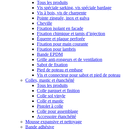
Tous les produits
Vis spéciale sarking, vis spéciale bardage
Vis à bois, vis de charpente
Pointe zinguée, inox et galva
Cheville
Fixation isolant en façade
Fixation chimique et tamis d’injection
Équerre et plaque perforée
Fixation pour main courante
Fixation pour lambris
Bande EPDM
Grille anti-rongeurs et de ventilation
Sabot de fixation
Pied de poteau et embase
Vis et connecteur pour sabot et pied de poteau
Colles, mastic et étanchéité
Tous les produits
Colle parquet et finition
Colle sol vinyle
Colle et mastic
Pistolet à colle
Colle pour assemblage
Accessoire étanchéité
Mousse expansive et nettoyage
Bande adhésive