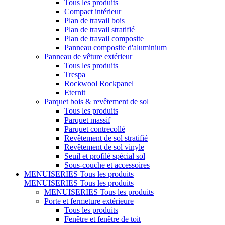
Tous les produits
Compact intérieur
Plan de travail bois
Plan de travail stratifié
Plan de travail composite
Panneau composite d'aluminium
Panneau de vêture extérieur
Tous les produits
Trespa
Rockwool Rockpanel
Eternit
Parquet bois & revêtement de sol
Tous les produits
Parquet massif
Parquet contrecollé
Revêtement de sol stratifié
Revêtement de sol vinyle
Seuil et profilé spécial sol
Sous-couche et accessoires
MENUISERIES
Tous les produits
MENUISERIES
Tous les produits
MENUISERIES
Tous les produits
Porte et fermeture extérieure
Tous les produits
Fenêtre et fenêtre de toit