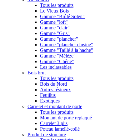
Tous les produits
Le Vieux Bois
Gamme "Brûlé Soleil"
Gamme "loft"
Gamme "clair"
Gamme "Gris"
Gamme "plancher"
Gamme "plancher d'usine"
Gamme "Taillé à la hache"
Gamme "Mélèze"
Gamme "Chêne"
Les inclassables
Bois brut
Tous les produits
Bois du Nord
Autres résineux
Feuillus
Exotiques
Carrelet et montant de porte
Tous les produits
Montant de porte replaqué
Carrelet 3 plis
Poteau lamellé-collé
Produit de structure