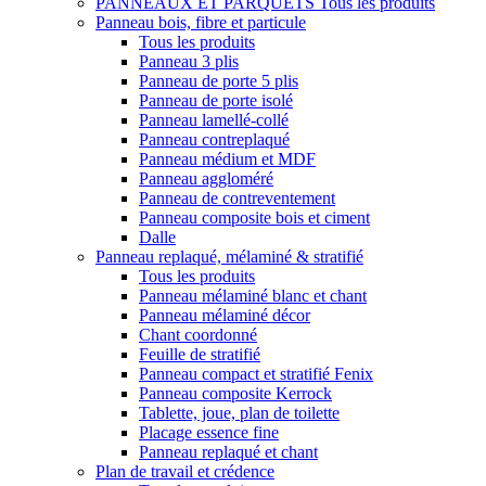
PANNEAUX ET PARQUETS
Tous les produits
Panneau bois, fibre et particule
Tous les produits
Panneau 3 plis
Panneau de porte 5 plis
Panneau de porte isolé
Panneau lamellé-collé
Panneau contreplaqué
Panneau médium et MDF
Panneau aggloméré
Panneau de contreventement
Panneau composite bois et ciment
Dalle
Panneau replaqué, mélaminé & stratifié
Tous les produits
Panneau mélaminé blanc et chant
Panneau mélaminé décor
Chant coordonné
Feuille de stratifié
Panneau compact et stratifié Fenix
Panneau composite Kerrock
Tablette, joue, plan de toilette
Placage essence fine
Panneau replaqué et chant
Plan de travail et crédence