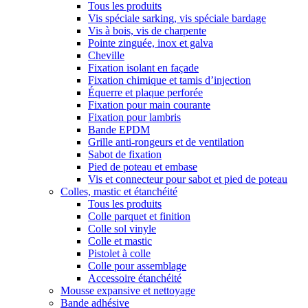
Tous les produits
Vis spéciale sarking, vis spéciale bardage
Vis à bois, vis de charpente
Pointe zinguée, inox et galva
Cheville
Fixation isolant en façade
Fixation chimique et tamis d’injection
Équerre et plaque perforée
Fixation pour main courante
Fixation pour lambris
Bande EPDM
Grille anti-rongeurs et de ventilation
Sabot de fixation
Pied de poteau et embase
Vis et connecteur pour sabot et pied de poteau
Colles, mastic et étanchéité
Tous les produits
Colle parquet et finition
Colle sol vinyle
Colle et mastic
Pistolet à colle
Colle pour assemblage
Accessoire étanchéité
Mousse expansive et nettoyage
Bande adhésive