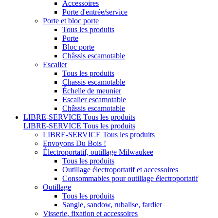
Accessoires
Porte d'entrée/service
Porte et bloc porte
Tous les produits
Porte
Bloc porte
Châssis escamotable
Escalier
Tous les produits
Chassis escamotable
Échelle de meunier
Escalier escamotable
Châssis escamotable
LIBRE-SERVICE
Tous les produits
LIBRE-SERVICE
Tous les produits
LIBRE-SERVICE
Tous les produits
Envoyons Du Bois !
Électroportatif, outillage Milwaukee
Tous les produits
Outillage électroportatif et accessoires
Consommables pour outillage électroportatif
Outillage
Tous les produits
Sangle, sandow, rubalise, fardier
Visserie, fixation et accessoires