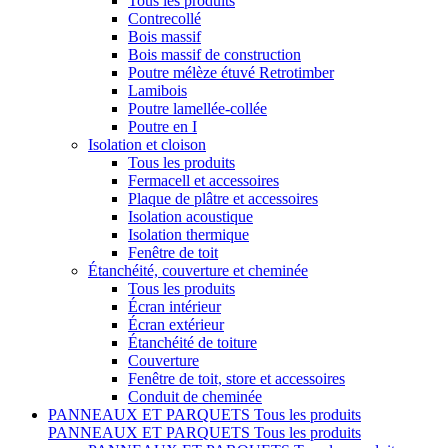
Tous les produits
Contrecollé
Bois massif
Bois massif de construction
Poutre mélèze étuvé Retrotimber
Lamibois
Poutre lamellée-collée
Poutre en I
Isolation et cloison
Tous les produits
Fermacell et accessoires
Plaque de plâtre et accessoires
Isolation acoustique
Isolation thermique
Fenêtre de toit
Étanchéité, couverture et cheminée
Tous les produits
Écran intérieur
Écran extérieur
Étanchéité de toiture
Couverture
Fenêtre de toit, store et accessoires
Conduit de cheminée
PANNEAUX ET PARQUETS
Tous les produits
PANNEAUX ET PARQUETS
Tous les produits