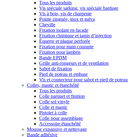
Tous les produits
Vis spéciale sarking, vis spéciale bardage
Vis à bois, vis de charpente
Pointe zinguée, inox et galva
Cheville
Fixation isolant en façade
Fixation chimique et tamis d’injection
Équerre et plaque perforée
Fixation pour main courante
Fixation pour lambris
Bande EPDM
Grille anti-rongeurs et de ventilation
Sabot de fixation
Pied de poteau et embase
Vis et connecteur pour sabot et pied de poteau
Colles, mastic et étanchéité
Tous les produits
Colle parquet et finition
Colle sol vinyle
Colle et mastic
Pistolet à colle
Colle pour assemblage
Accessoire étanchéité
Mousse expansive et nettoyage
Bande adhésive