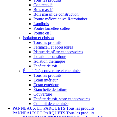
Tous les produits
Contrecollé
Bois massif
Bois massif de construction
Poutre mélèze étuvé Retrotimber
Lamibois
Poutre lamellée-collée
Poutre en I
Isolation et cloison
Tous les produits
Fermacell et accessoires
Plaque de plâtre et accessoires
Isolation acoustique
Isolation thermique
Fenêtre de toit
Étanchéité, couverture et cheminée
Tous les produits
Écran intérieur
Écran extérieur
Étanchéité de toiture
Couverture
Fenêtre de toit, store et accessoires
Conduit de cheminée
PANNEAUX ET PARQUETS
Tous les produits
PANNEAUX ET PARQUETS
Tous les produits