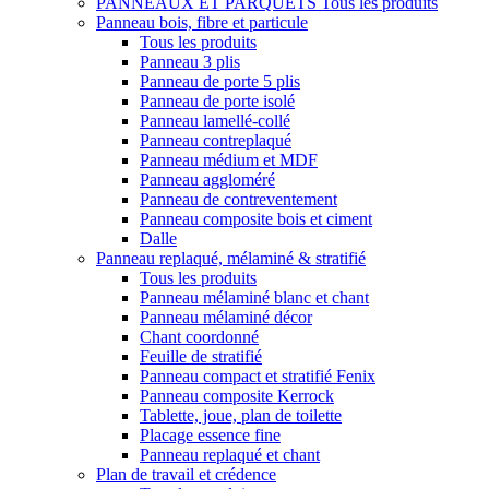
PANNEAUX ET PARQUETS
Tous les produits
Panneau bois, fibre et particule
Tous les produits
Panneau 3 plis
Panneau de porte 5 plis
Panneau de porte isolé
Panneau lamellé-collé
Panneau contreplaqué
Panneau médium et MDF
Panneau aggloméré
Panneau de contreventement
Panneau composite bois et ciment
Dalle
Panneau replaqué, mélaminé & stratifié
Tous les produits
Panneau mélaminé blanc et chant
Panneau mélaminé décor
Chant coordonné
Feuille de stratifié
Panneau compact et stratifié Fenix
Panneau composite Kerrock
Tablette, joue, plan de toilette
Placage essence fine
Panneau replaqué et chant
Plan de travail et crédence