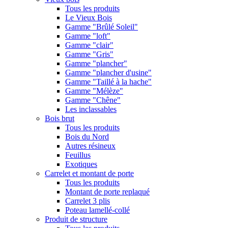
Tous les produits
Le Vieux Bois
Gamme "Brûlé Soleil"
Gamme "loft"
Gamme "clair"
Gamme "Gris"
Gamme "plancher"
Gamme "plancher d'usine"
Gamme "Taillé à la hache"
Gamme "Mélèze"
Gamme "Chêne"
Les inclassables
Bois brut
Tous les produits
Bois du Nord
Autres résineux
Feuillus
Exotiques
Carrelet et montant de porte
Tous les produits
Montant de porte replaqué
Carrelet 3 plis
Poteau lamellé-collé
Produit de structure