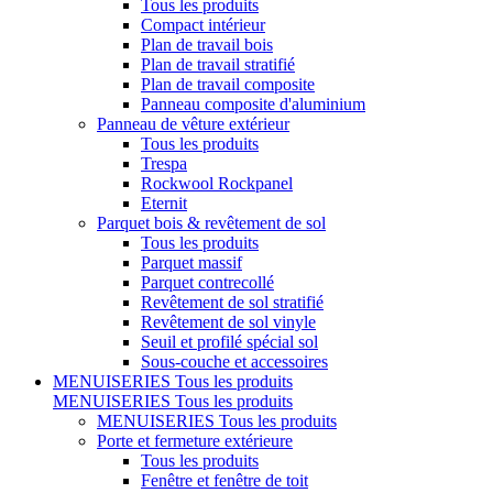
Tous les produits
Compact intérieur
Plan de travail bois
Plan de travail stratifié
Plan de travail composite
Panneau composite d'aluminium
Panneau de vêture extérieur
Tous les produits
Trespa
Rockwool Rockpanel
Eternit
Parquet bois & revêtement de sol
Tous les produits
Parquet massif
Parquet contrecollé
Revêtement de sol stratifié
Revêtement de sol vinyle
Seuil et profilé spécial sol
Sous-couche et accessoires
MENUISERIES
Tous les produits
MENUISERIES
Tous les produits
MENUISERIES
Tous les produits
Porte et fermeture extérieure
Tous les produits
Fenêtre et fenêtre de toit