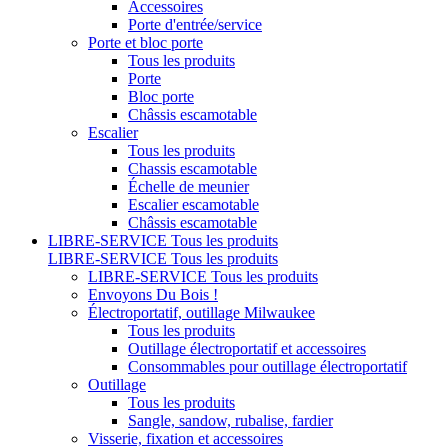
Accessoires
Porte d'entrée/service
Porte et bloc porte
Tous les produits
Porte
Bloc porte
Châssis escamotable
Escalier
Tous les produits
Chassis escamotable
Échelle de meunier
Escalier escamotable
Châssis escamotable
LIBRE-SERVICE
Tous les produits
LIBRE-SERVICE
Tous les produits
LIBRE-SERVICE
Tous les produits
Envoyons Du Bois !
Électroportatif, outillage Milwaukee
Tous les produits
Outillage électroportatif et accessoires
Consommables pour outillage électroportatif
Outillage
Tous les produits
Sangle, sandow, rubalise, fardier
Visserie, fixation et accessoires