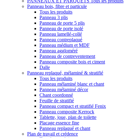
PANNEAUX ET PARQUETS
Tous les produits
Panneau bois, fibre et particule
Tous les produits
Panneau 3 plis
Panneau de porte 5 plis
Panneau de porte isolé
Panneau lamellé-collé
Panneau contreplaqué
Panneau médium et MDF
Panneau aggloméré
Panneau de contreventement
Panneau composite bois et ciment
Dalle
Panneau replaqué, mélaminé & stratifié
Tous les produits
Panneau mélaminé blanc et chant
Panneau mélaminé décor
Chant coordonné
Feuille de stratifié
Panneau compact et stratifié Fenix
Panneau composite Kerrock
Tablette, joue, plan de toilette
Placage essence fine
Panneau replaqué et chant
Plan de travail et crédence