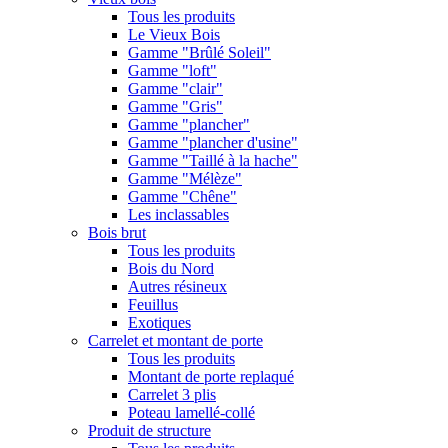
Tous les produits
Le Vieux Bois
Gamme "Brûlé Soleil"
Gamme "loft"
Gamme "clair"
Gamme "Gris"
Gamme "plancher"
Gamme "plancher d'usine"
Gamme "Taillé à la hache"
Gamme "Mélèze"
Gamme "Chêne"
Les inclassables
Bois brut
Tous les produits
Bois du Nord
Autres résineux
Feuillus
Exotiques
Carrelet et montant de porte
Tous les produits
Montant de porte replaqué
Carrelet 3 plis
Poteau lamellé-collé
Produit de structure