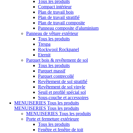
Tous les produits
Compact intérieur
Plan de travail bois
Plan de travail stratifié
Plan de travail composite
Panneau composite d'aluminium
Panneau de vêture extérieur
Tous les produits
Trespa
Rockwool Rockpanel
Eternit
Parquet bois & revêtement de sol
Tous les produits
Parquet massif
Parquet contrecollé
Revêtement de sol stratifié
Revêtement de sol vinyle
Seuil et profilé spécial sol
Sous-couche et accessoires
MENUISERIES
Tous les produits
MENUISERIES
Tous les produits
MENUISERIES
Tous les produits
Porte et fermeture extérieure
Tous les produits
Fenêtre et fenêtre de toit