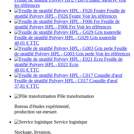
les références
Feuille de
stratifié Polyrey HPL - F026 Feutre
Voir les références
Feuille de
stratifié Polyrey HPL - F006 Fer
Voir les références
Feuille de stratifié Polyrey HPL - G029 Gris touterelle
40,01 €
TTC
Feuille
de stratifié Polyrey HPL - G003 Gris perle
Voir les références
Feuille de
stratifié Polyrey HPL - E021 Ecru
40,01 €
TTC
Feuille de stratifié Polyrey HPL - C017 Coquille d'œuf
37,81 €
TTC
Pôle transformation
Bureau d'études expérimenté,
production sur-mesure.
Service logistique
Stockage, livraison,