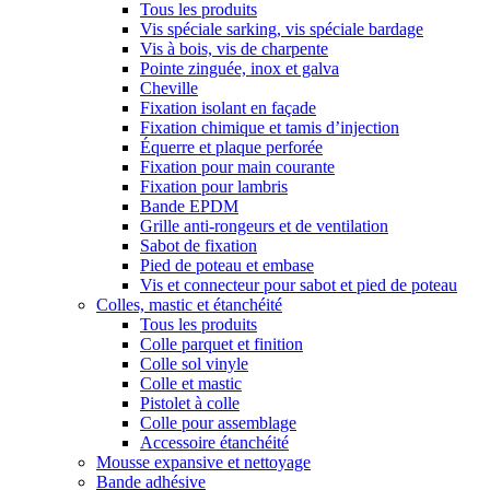
Tous les produits
Vis spéciale sarking, vis spéciale bardage
Vis à bois, vis de charpente
Pointe zinguée, inox et galva
Cheville
Fixation isolant en façade
Fixation chimique et tamis d’injection
Équerre et plaque perforée
Fixation pour main courante
Fixation pour lambris
Bande EPDM
Grille anti-rongeurs et de ventilation
Sabot de fixation
Pied de poteau et embase
Vis et connecteur pour sabot et pied de poteau
Colles, mastic et étanchéité
Tous les produits
Colle parquet et finition
Colle sol vinyle
Colle et mastic
Pistolet à colle
Colle pour assemblage
Accessoire étanchéité
Mousse expansive et nettoyage
Bande adhésive