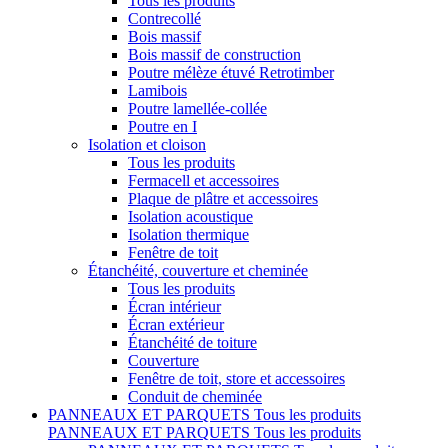
Tous les produits
Contrecollé
Bois massif
Bois massif de construction
Poutre mélèze étuvé Retrotimber
Lamibois
Poutre lamellée-collée
Poutre en I
Isolation et cloison
Tous les produits
Fermacell et accessoires
Plaque de plâtre et accessoires
Isolation acoustique
Isolation thermique
Fenêtre de toit
Étanchéité, couverture et cheminée
Tous les produits
Écran intérieur
Écran extérieur
Étanchéité de toiture
Couverture
Fenêtre de toit, store et accessoires
Conduit de cheminée
PANNEAUX ET PARQUETS
Tous les produits
PANNEAUX ET PARQUETS
Tous les produits