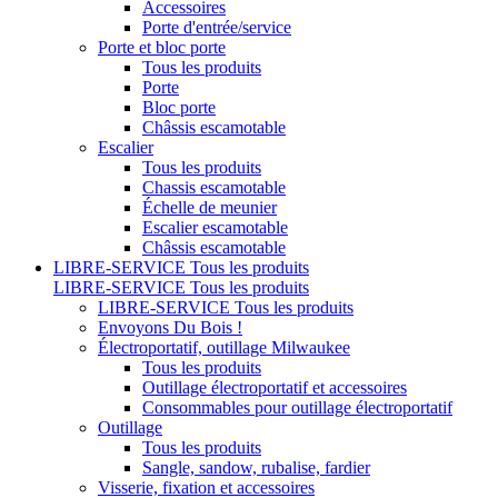
Accessoires
Porte d'entrée/service
Porte et bloc porte
Tous les produits
Porte
Bloc porte
Châssis escamotable
Escalier
Tous les produits
Chassis escamotable
Échelle de meunier
Escalier escamotable
Châssis escamotable
LIBRE-SERVICE
Tous les produits
LIBRE-SERVICE
Tous les produits
LIBRE-SERVICE
Tous les produits
Envoyons Du Bois !
Électroportatif, outillage Milwaukee
Tous les produits
Outillage électroportatif et accessoires
Consommables pour outillage électroportatif
Outillage
Tous les produits
Sangle, sandow, rubalise, fardier
Visserie, fixation et accessoires