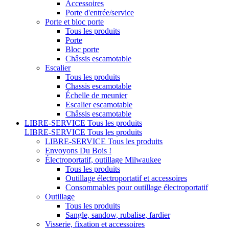
Accessoires
Porte d'entrée/service
Porte et bloc porte
Tous les produits
Porte
Bloc porte
Châssis escamotable
Escalier
Tous les produits
Chassis escamotable
Échelle de meunier
Escalier escamotable
Châssis escamotable
LIBRE-SERVICE
Tous les produits
LIBRE-SERVICE
Tous les produits
LIBRE-SERVICE
Tous les produits
Envoyons Du Bois !
Électroportatif, outillage Milwaukee
Tous les produits
Outillage électroportatif et accessoires
Consommables pour outillage électroportatif
Outillage
Tous les produits
Sangle, sandow, rubalise, fardier
Visserie, fixation et accessoires