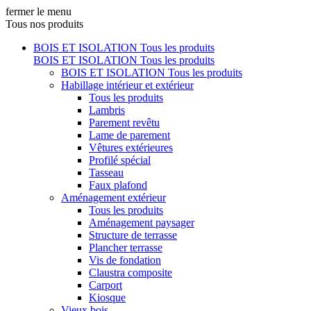
fermer le menu
Tous nos produits
BOIS ET ISOLATION
Tous les produits
BOIS ET ISOLATION
Tous les produits
BOIS ET ISOLATION
Tous les produits
Habillage intérieur et extérieur
Tous les produits
Lambris
Parement revêtu
Lame de parement
Vêtures extérieures
Profilé spécial
Tasseau
Faux plafond
Aménagement extérieur
Tous les produits
Aménagement paysager
Structure de terrasse
Plancher terrasse
Vis de fondation
Claustra composite
Carport
Kiosque
Vieux bois