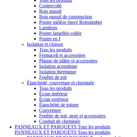
Tous les produits
Contrecollé
Bois massif
Bois massif de construction
Poutre mélèze étuvé Retrotimber
Lamibois
Poutre lamellée-collée
Poutre en I
Isolation et cloison
Tous les produits
Fermacell et accessoires
Plaque de plâtre et accessoires
Isolation acoustique
Isolation thermique
Fenêtre de toit
Étanchéité, couverture et cheminée
Tous les produits
Écran intérieur
Écran extérieur
Étanchéité de toiture
Couverture
Fenêtre de toit, store et accessoires
Conduit de cheminée
PANNEAUX ET PARQUETS
Tous les produits
PANNEAUX ET PARQUETS
Tous les produits