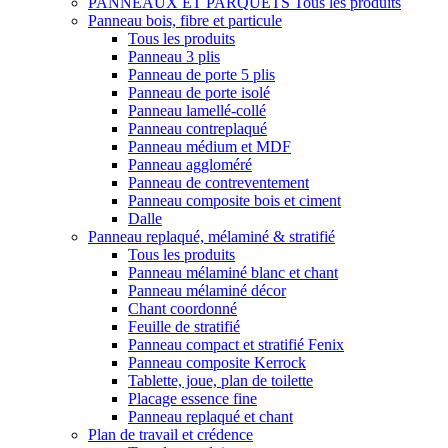
PANNEAUX ET PARQUETS
Tous les produits
Panneau bois, fibre et particule
Tous les produits
Panneau 3 plis
Panneau de porte 5 plis
Panneau de porte isolé
Panneau lamellé-collé
Panneau contreplaqué
Panneau médium et MDF
Panneau aggloméré
Panneau de contreventement
Panneau composite bois et ciment
Dalle
Panneau replaqué, mélaminé & stratifié
Tous les produits
Panneau mélaminé blanc et chant
Panneau mélaminé décor
Chant coordonné
Feuille de stratifié
Panneau compact et stratifié Fenix
Panneau composite Kerrock
Tablette, joue, plan de toilette
Placage essence fine
Panneau replaqué et chant
Plan de travail et crédence