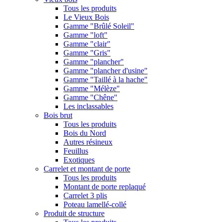
Tous les produits
Le Vieux Bois
Gamme "Brûlé Soleil"
Gamme "loft"
Gamme "clair"
Gamme "Gris"
Gamme "plancher"
Gamme "plancher d'usine"
Gamme "Taillé à la hache"
Gamme "Mélèze"
Gamme "Chêne"
Les inclassables
Bois brut
Tous les produits
Bois du Nord
Autres résineux
Feuillus
Exotiques
Carrelet et montant de porte
Tous les produits
Montant de porte replaqué
Carrelet 3 plis
Poteau lamellé-collé
Produit de structure