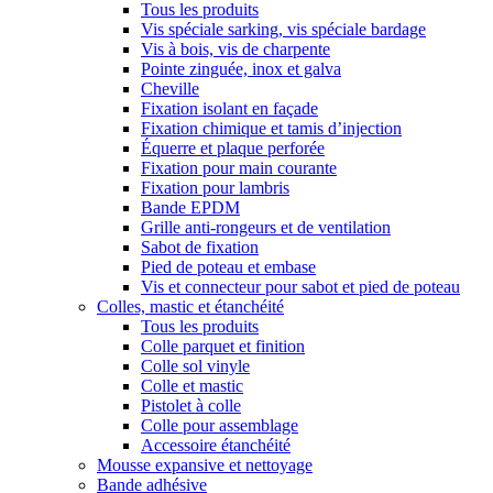
Tous les produits
Vis spéciale sarking, vis spéciale bardage
Vis à bois, vis de charpente
Pointe zinguée, inox et galva
Cheville
Fixation isolant en façade
Fixation chimique et tamis d’injection
Équerre et plaque perforée
Fixation pour main courante
Fixation pour lambris
Bande EPDM
Grille anti-rongeurs et de ventilation
Sabot de fixation
Pied de poteau et embase
Vis et connecteur pour sabot et pied de poteau
Colles, mastic et étanchéité
Tous les produits
Colle parquet et finition
Colle sol vinyle
Colle et mastic
Pistolet à colle
Colle pour assemblage
Accessoire étanchéité
Mousse expansive et nettoyage
Bande adhésive