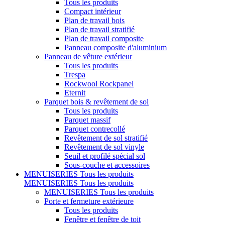
Tous les produits
Compact intérieur
Plan de travail bois
Plan de travail stratifié
Plan de travail composite
Panneau composite d'aluminium
Panneau de vêture extérieur
Tous les produits
Trespa
Rockwool Rockpanel
Eternit
Parquet bois & revêtement de sol
Tous les produits
Parquet massif
Parquet contrecollé
Revêtement de sol stratifié
Revêtement de sol vinyle
Seuil et profilé spécial sol
Sous-couche et accessoires
MENUISERIES
Tous les produits
MENUISERIES
Tous les produits
MENUISERIES
Tous les produits
Porte et fermeture extérieure
Tous les produits
Fenêtre et fenêtre de toit