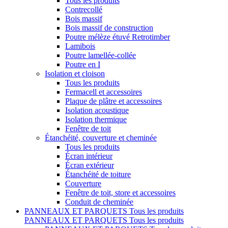
Tous les produits
Contrecollé
Bois massif
Bois massif de construction
Poutre mélèze étuvé Retrotimber
Lamibois
Poutre lamellée-collée
Poutre en I
Isolation et cloison
Tous les produits
Fermacell et accessoires
Plaque de plâtre et accessoires
Isolation acoustique
Isolation thermique
Fenêtre de toit
Étanchéité, couverture et cheminée
Tous les produits
Écran intérieur
Écran extérieur
Étanchéité de toiture
Couverture
Fenêtre de toit, store et accessoires
Conduit de cheminée
PANNEAUX ET PARQUETS
Tous les produits
PANNEAUX ET PARQUETS
Tous les produits