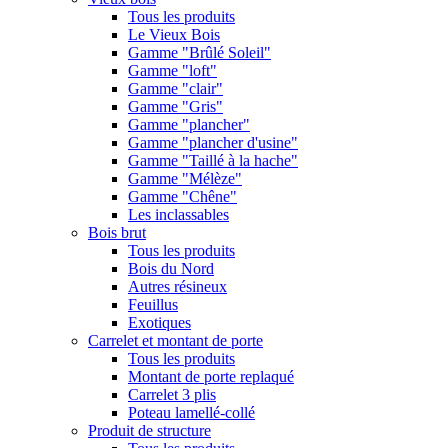
Tous les produits
Le Vieux Bois
Gamme "Brûlé Soleil"
Gamme "loft"
Gamme "clair"
Gamme "Gris"
Gamme "plancher"
Gamme "plancher d'usine"
Gamme "Taillé à la hache"
Gamme "Mélèze"
Gamme "Chêne"
Les inclassables
Bois brut
Tous les produits
Bois du Nord
Autres résineux
Feuillus
Exotiques
Carrelet et montant de porte
Tous les produits
Montant de porte replaqué
Carrelet 3 plis
Poteau lamellé-collé
Produit de structure