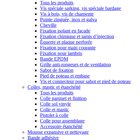
Tous les produits
Vis spéciale sarking, vis spéciale bardage
Vis à bois, vis de charpente
Pointe zinguée, inox et galva
Cheville
Fixation isolant en façade
Fixation chimique et tamis d’injection
Équerre et plaque perforée
Fixation pour main courante
Fixation pour lambris
Bande EPDM
Grille anti-rongeurs et de ventilation
Sabot de fixation
Pied de poteau et embase
Vis et connecteur pour sabot et pied de poteau
Colles, mastic et étanchéité
Tous les produits
Colle parquet et finition
Colle sol vinyle
Colle et mastic
Pistolet à colle
Colle pour assemblage
Accessoire étanchéité
Mousse expansive et nettoyage
Bande adhésive