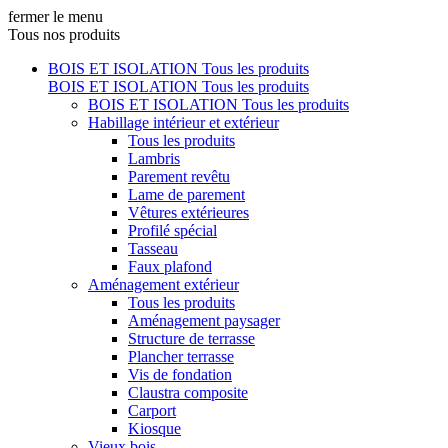
fermer le menu
Tous nos produits
BOIS ET ISOLATION
Tous les produits
BOIS ET ISOLATION
Tous les produits
BOIS ET ISOLATION
Tous les produits
Habillage intérieur et extérieur
Tous les produits
Lambris
Parement revêtu
Lame de parement
Vêtures extérieures
Profilé spécial
Tasseau
Faux plafond
Aménagement extérieur
Tous les produits
Aménagement paysager
Structure de terrasse
Plancher terrasse
Vis de fondation
Claustra composite
Carport
Kiosque
Vieux bois