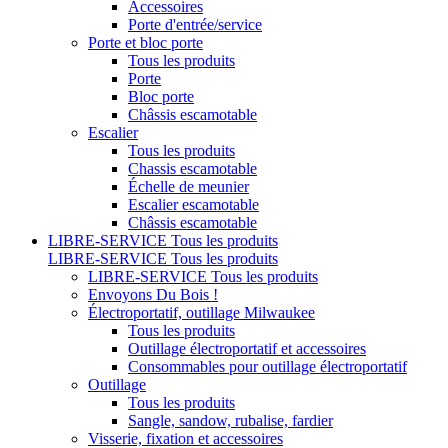
Accessoires
Porte d'entrée/service
Porte et bloc porte
Tous les produits
Porte
Bloc porte
Châssis escamotable
Escalier
Tous les produits
Chassis escamotable
Échelle de meunier
Escalier escamotable
Châssis escamotable
LIBRE-SERVICE
Tous les produits
LIBRE-SERVICE
Tous les produits
LIBRE-SERVICE
Tous les produits
Envoyons Du Bois !
Électroportatif, outillage Milwaukee
Tous les produits
Outillage électroportatif et accessoires
Consommables pour outillage électroportatif
Outillage
Tous les produits
Sangle, sandow, rubalise, fardier
Visserie, fixation et accessoires