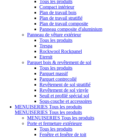
Tous les produits
Compact intérieur
Plan de travail bois
Plan de travail stratifié
Plan de travail composite
Panneau composite d'aluminium
Panneau de vêture extérieur
Tous les produits
Trespa
Rockwool Rockpanel
Eternit
Parquet bois & revêtement de sol
Tous les produits
Parquet massif
Parquet contrecollé
Revêtement de sol stratifié
Revêtement de sol vinyle
Seuil et profilé spécial sol
Sous-couche et accessoires
MENUISERIES
Tous les produits
MENUISERIES
Tous les produits
MENUISERIES
Tous les produits
Porte et fermeture extérieure
Tous les produits
Fenêtre et fenêtre de toit