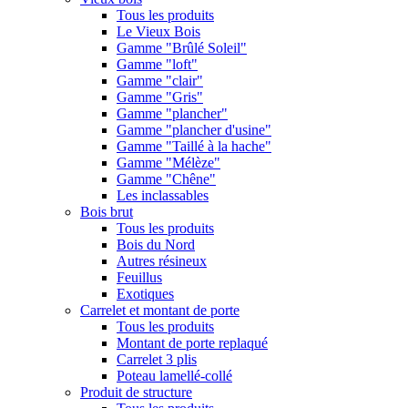
Tous les produits
Le Vieux Bois
Gamme "Brûlé Soleil"
Gamme "loft"
Gamme "clair"
Gamme "Gris"
Gamme "plancher"
Gamme "plancher d'usine"
Gamme "Taillé à la hache"
Gamme "Mélèze"
Gamme "Chêne"
Les inclassables
Bois brut
Tous les produits
Bois du Nord
Autres résineux
Feuillus
Exotiques
Carrelet et montant de porte
Tous les produits
Montant de porte replaqué
Carrelet 3 plis
Poteau lamellé-collé
Produit de structure