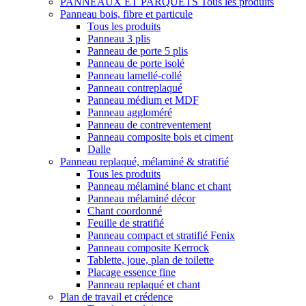
PANNEAUX ET PARQUETS
Tous les produits
Panneau bois, fibre et particule
Tous les produits
Panneau 3 plis
Panneau de porte 5 plis
Panneau de porte isolé
Panneau lamellé-collé
Panneau contreplaqué
Panneau médium et MDF
Panneau aggloméré
Panneau de contreventement
Panneau composite bois et ciment
Dalle
Panneau replaqué, mélaminé & stratifié
Tous les produits
Panneau mélaminé blanc et chant
Panneau mélaminé décor
Chant coordonné
Feuille de stratifié
Panneau compact et stratifié Fenix
Panneau composite Kerrock
Tablette, joue, plan de toilette
Placage essence fine
Panneau replaqué et chant
Plan de travail et crédence