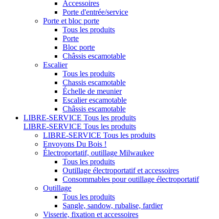
Accessoires
Porte d'entrée/service
Porte et bloc porte
Tous les produits
Porte
Bloc porte
Châssis escamotable
Escalier
Tous les produits
Chassis escamotable
Échelle de meunier
Escalier escamotable
Châssis escamotable
LIBRE-SERVICE
Tous les produits
LIBRE-SERVICE
Tous les produits
LIBRE-SERVICE
Tous les produits
Envoyons Du Bois !
Électroportatif, outillage Milwaukee
Tous les produits
Outillage électroportatif et accessoires
Consommables pour outillage électroportatif
Outillage
Tous les produits
Sangle, sandow, rubalise, fardier
Visserie, fixation et accessoires