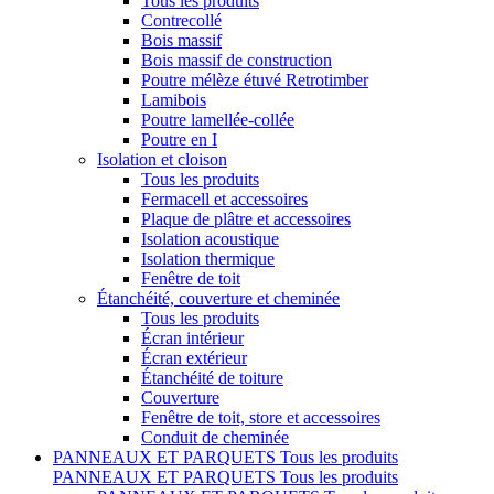
Tous les produits
Contrecollé
Bois massif
Bois massif de construction
Poutre mélèze étuvé Retrotimber
Lamibois
Poutre lamellée-collée
Poutre en I
Isolation et cloison
Tous les produits
Fermacell et accessoires
Plaque de plâtre et accessoires
Isolation acoustique
Isolation thermique
Fenêtre de toit
Étanchéité, couverture et cheminée
Tous les produits
Écran intérieur
Écran extérieur
Étanchéité de toiture
Couverture
Fenêtre de toit, store et accessoires
Conduit de cheminée
PANNEAUX ET PARQUETS
Tous les produits
PANNEAUX ET PARQUETS
Tous les produits