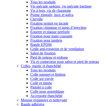
Tous les produits
Vis spéciale sarking, vis spéciale bardage
Vis à bois, vis de charpente
Pointe zinguée, inox et galva
Cheville
Fixation isolant en façade
Fixation chimique et tamis d’injection
Équerre et plaque perforée
Fixation pour main courante
Fixation pour lambris
Bande EPDM
Grille anti-rongeurs et de ventilation
Sabot de fixation
Pied de poteau et embase
Vis et connecteur pour sabot et pied de poteau
Colles, mastic et étanchéité
Tous les produits
Colle parquet et finition
Colle sol vinyle
Colle et mastic
Pistolet à colle
Colle pour assemblage
Accessoire étanchéité
Mousse expansive et nettoyage
Bande adhésive