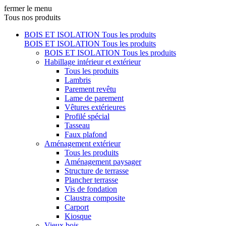
fermer le menu
Tous nos produits
BOIS ET ISOLATION
Tous les produits
BOIS ET ISOLATION
Tous les produits
BOIS ET ISOLATION
Tous les produits
Habillage intérieur et extérieur
Tous les produits
Lambris
Parement revêtu
Lame de parement
Vêtures extérieures
Profilé spécial
Tasseau
Faux plafond
Aménagement extérieur
Tous les produits
Aménagement paysager
Structure de terrasse
Plancher terrasse
Vis de fondation
Claustra composite
Carport
Kiosque
Vieux bois