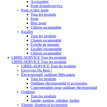
Accessoires
Porte d'entrée/service
Porte et bloc porte
Tous les produits
Porte
Bloc porte
Châssis escamotable
Escalier
Tous les produits
Chassis escamotable
Échelle de meunier
Escalier escamotable
Châssis escamotable
LIBRE-SERVICE
Tous les produits
LIBRE-SERVICE
Tous les produits
LIBRE-SERVICE
Tous les produits
Envoyons Du Bois !
Électroportatif, outillage Milwaukee
Tous les produits
Outillage électroportatif et accessoires
Consommables pour outillage électroportatif
Outillage
Tous les produits
Sangle, sandow, rubalise, fardier
Visserie, fixation et accessoires