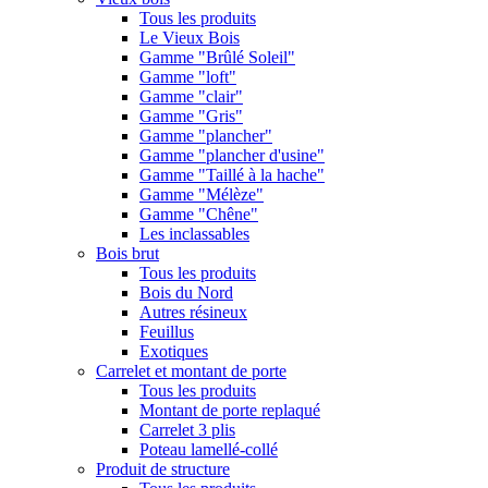
Tous les produits
Le Vieux Bois
Gamme "Brûlé Soleil"
Gamme "loft"
Gamme "clair"
Gamme "Gris"
Gamme "plancher"
Gamme "plancher d'usine"
Gamme "Taillé à la hache"
Gamme "Mélèze"
Gamme "Chêne"
Les inclassables
Bois brut
Tous les produits
Bois du Nord
Autres résineux
Feuillus
Exotiques
Carrelet et montant de porte
Tous les produits
Montant de porte replaqué
Carrelet 3 plis
Poteau lamellé-collé
Produit de structure