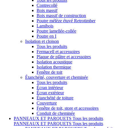
Tous les produits
Contrecollé
Bois massif
Bois massif de construction
Poutre mélèze étuvé Retrotimber
Lamibois
Poutre lamellée-collée
Poutre en I
Isolation et cloison
Tous les produits
Fermacell et accessoires
Plaque de plâtre et accessoires
Isolation acoustique
Isolation thermique
Fenêtre de toit
Étanchéité, couverture et cheminée
Tous les produits
Écran intérieur
Écran extérieur
Étanchéité de toiture
Couverture
Fenêtre de toit, store et accessoires
Conduit de cheminée
PANNEAUX ET PARQUETS
Tous les produits
PANNEAUX ET PARQUETS
Tous les produits