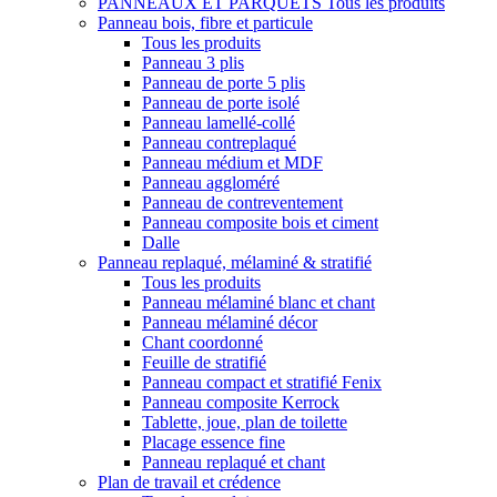
PANNEAUX ET PARQUETS
Tous les produits
Panneau bois, fibre et particule
Tous les produits
Panneau 3 plis
Panneau de porte 5 plis
Panneau de porte isolé
Panneau lamellé-collé
Panneau contreplaqué
Panneau médium et MDF
Panneau aggloméré
Panneau de contreventement
Panneau composite bois et ciment
Dalle
Panneau replaqué, mélaminé & stratifié
Tous les produits
Panneau mélaminé blanc et chant
Panneau mélaminé décor
Chant coordonné
Feuille de stratifié
Panneau compact et stratifié Fenix
Panneau composite Kerrock
Tablette, joue, plan de toilette
Placage essence fine
Panneau replaqué et chant
Plan de travail et crédence