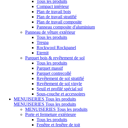
Tous les produits
Compact intérieur
Plan de travail bois
Plan de travail stratifié
Plan de travail composite
Panneau composite d'aluminium
Panneau de vêture extérieur
Tous les produits
Trespa
Rockwool Rockpanel
Eternit
Parquet bois & revêtement de sol
Tous les produits
Parquet massif
Parquet contrecollé
Revêtement de sol stratifié
Revêtement de sol vinyle
Seuil et profilé spécial sol
Sous-couche et accessoires
MENUISERIES
Tous les produits
MENUISERIES
Tous les produits
MENUISERIES
Tous les produits
Porte et fermeture extérieure
Tous les produits
Fenêtre et fenêtre de toit