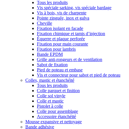
Tous les produits
Vis spéciale sarking, vis spéciale bardage
Vis à bois, vis de charpente
Pointe zinguée, inox et galva
Cheville
Fixation isolant en façade
Fixation chimique et tamis d’injection
Équerre et plaque perforée
Fixation pour main courante
Fixation pour lambris
Bande EPDM
Grille anti-rongeurs et de ventilation
Sabot de fixation
Pied de poteau et embase
Vis et connecteur pour sabot et pied de poteau
Colles, mastic et étanchéité
Tous les produits
Colle parquet et finition
Colle sol vinyle
Colle et mastic
Pistolet à colle
Colle pour assemblage
Accessoire étanchéité
Mousse expansive et nettoyage
Bande adhésive