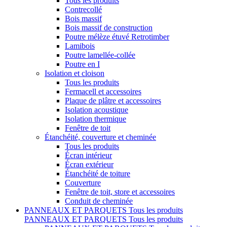
Tous les produits
Contrecollé
Bois massif
Bois massif de construction
Poutre mélèze étuvé Retrotimber
Lamibois
Poutre lamellée-collée
Poutre en I
Isolation et cloison
Tous les produits
Fermacell et accessoires
Plaque de plâtre et accessoires
Isolation acoustique
Isolation thermique
Fenêtre de toit
Étanchéité, couverture et cheminée
Tous les produits
Écran intérieur
Écran extérieur
Étanchéité de toiture
Couverture
Fenêtre de toit, store et accessoires
Conduit de cheminée
PANNEAUX ET PARQUETS
Tous les produits
PANNEAUX ET PARQUETS
Tous les produits