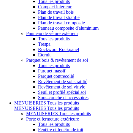
Tous les produits
Compact intérieur
Plan de travail bois
Plan de travail stratifié
Plan de travail composite
Panneau composite d'aluminium
Panneau de vêture extérieur
Tous les produits
Trespa
Rockwool Rockpanel
Eternit
Parquet bois & revêtement de sol
Tous les produits
Parquet massif
Parquet contrecollé
Revêtement de sol stratifié
Revêtement de sol vinyle
Seuil et profilé spécial sol
Sous-couche et accessoires
MENUISERIES
Tous les produits
MENUISERIES
Tous les produits
MENUISERIES
Tous les produits
Porte et fermeture extérieure
Tous les produits
Fenêtre et fenêtre de toit