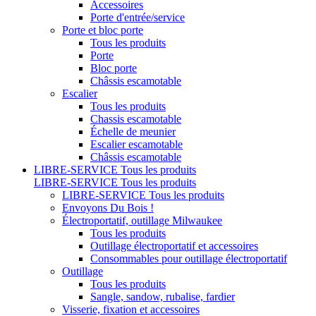
Accessoires
Porte d'entrée/service
Porte et bloc porte
Tous les produits
Porte
Bloc porte
Châssis escamotable
Escalier
Tous les produits
Chassis escamotable
Échelle de meunier
Escalier escamotable
Châssis escamotable
LIBRE-SERVICE
Tous les produits
LIBRE-SERVICE
Tous les produits
LIBRE-SERVICE
Tous les produits
Envoyons Du Bois !
Électroportatif, outillage Milwaukee
Tous les produits
Outillage électroportatif et accessoires
Consommables pour outillage électroportatif
Outillage
Tous les produits
Sangle, sandow, rubalise, fardier
Visserie, fixation et accessoires