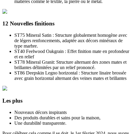
matières comme le textile, la pierre ou le métal.
12 Nouvelles finitions
ST75 Mineral Satin : Structure globalement homogène avec
de légers renfoncements, adaptée aux décors minéraux de
type marbre.
ST40 Feelwood Oakgrain : Effet finition mate en profondeur
et en relief
ST78 Mineral Granit: Structure alternant des zones mates et
brillantes délimitées par un relief prononcé.
ST86 Deepskin Legno horizontal : Structure linaire brossée
avec grain horizontal alternant des veines mates et brillantes
Les plus
Nouveaux décors inspirants
Des produits durables et sains pour la maison,
Une durabilité transparente.
Pour célébrer cela comme il se doit, le 1er février 2024, nous avons