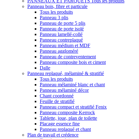
PANNEAUX ET PARQUETS
Tous les produits
Panneau bois, fibre et particule
Tous les produits
Panneau 3 plis
Panneau de porte 5 plis
Panneau de porte isolé
Panneau lamellé-collé
Panneau contreplaqué
Panneau médium et MDF
Panneau aggloméré
Panneau de contreventement
Panneau composite bois et ciment
Dalle
Panneau replaqué, mélaminé & stratifié
Tous les produits
Panneau mélaminé blanc et chant
Panneau mélaminé décor
Chant coordonné
Feuille de stratifié
Panneau compact et stratifié Fenix
Panneau composite Kerrock
Tablette, joue, plan de toilette
Placage essence fine
Panneau replaqué et chant
Plan de travail et crédence