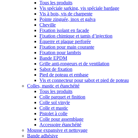
Tous les produits
Vis spéciale sarking, vis spéciale bardage
Vis à bois, vis de charpente
Pointe zinguée, inox et galva
Cheville
Fixation isolant en façade
Fixation chimique et tamis d’injection
Équerre et plaque perforée
Fixation pour main courante
Fixation pour lambris
Bande EPDM
Grille anti-rongeurs et de ventilation
Sabot de fixation
Pied de poteau et embase
Vis et connecteur pour sabot et pied de poteau
Colles, mastic et étanchéité
Tous les produits
Colle parquet et finition
Colle sol vinyle
Colle et mastic
Pistolet à colle
Colle pour assemblage
Accessoire étanchéité
Mousse expansive et nettoyage
Bande adhésive