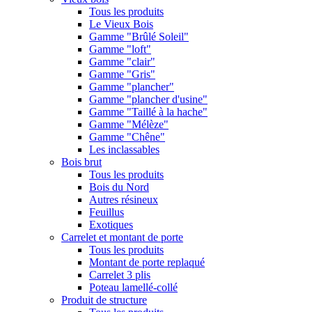
Tous les produits
Le Vieux Bois
Gamme "Brûlé Soleil"
Gamme "loft"
Gamme "clair"
Gamme "Gris"
Gamme "plancher"
Gamme "plancher d'usine"
Gamme "Taillé à la hache"
Gamme "Mélèze"
Gamme "Chêne"
Les inclassables
Bois brut
Tous les produits
Bois du Nord
Autres résineux
Feuillus
Exotiques
Carrelet et montant de porte
Tous les produits
Montant de porte replaqué
Carrelet 3 plis
Poteau lamellé-collé
Produit de structure