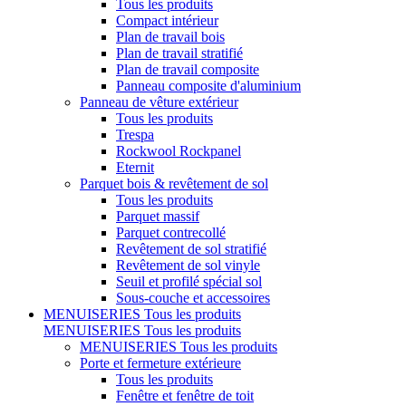
Tous les produits
Compact intérieur
Plan de travail bois
Plan de travail stratifié
Plan de travail composite
Panneau composite d'aluminium
Panneau de vêture extérieur
Tous les produits
Trespa
Rockwool Rockpanel
Eternit
Parquet bois & revêtement de sol
Tous les produits
Parquet massif
Parquet contrecollé
Revêtement de sol stratifié
Revêtement de sol vinyle
Seuil et profilé spécial sol
Sous-couche et accessoires
MENUISERIES
Tous les produits
MENUISERIES
Tous les produits
MENUISERIES
Tous les produits
Porte et fermeture extérieure
Tous les produits
Fenêtre et fenêtre de toit