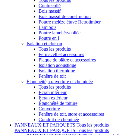
Tous les produits
Contrecollé
Bois massif
Bois massif de construction
Poutre mélèze étuvé Retrotimber
Lamibois
Poutre lamellée-collée
Poutre en I
Isolation et cloison
Tous les produits
Fermacell et accessoires
Plaque de plâtre et accessoires
Isolation acoustique
Isolation thermique
Fenêtre de toit
Étanchéité, couverture et cheminée
Tous les produits
Écran intérieur
Écran extérieur
Étanchéité de toiture
Couverture
Fenêtre de toit, store et accessoires
Conduit de cheminée
PANNEAUX ET PARQUETS
Tous les produits
PANNEAUX ET PARQUETS
Tous les produits