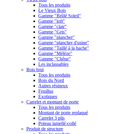
Tous les produits
Le Vieux Bois
Gamme "Brûlé Soleil"
Gamme "loft"
Gamme "clair"
Gamme "Gris"
Gamme "plancher"
Gamme "plancher d'usine"
Gamme "Taillé à la hache"
Gamme "Mélèze"
Gamme "Chêne"
Les inclassables
Bois brut
Tous les produits
Bois du Nord
Autres résineux
Feuillus
Exotiques
Carrelet et montant de porte
Tous les produits
Montant de porte replaqué
Carrelet 3 plis
Poteau lamellé-collé
Produit de structure