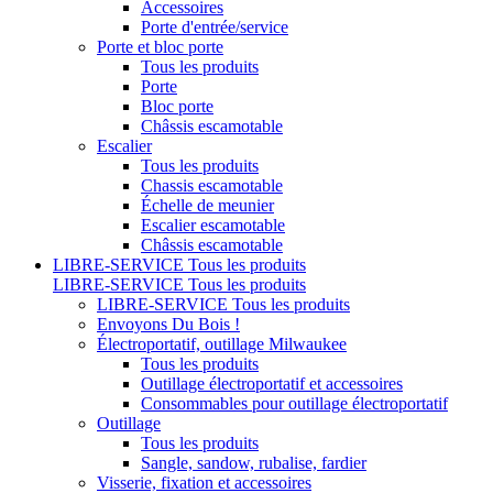
Accessoires
Porte d'entrée/service
Porte et bloc porte
Tous les produits
Porte
Bloc porte
Châssis escamotable
Escalier
Tous les produits
Chassis escamotable
Échelle de meunier
Escalier escamotable
Châssis escamotable
LIBRE-SERVICE
Tous les produits
LIBRE-SERVICE
Tous les produits
LIBRE-SERVICE
Tous les produits
Envoyons Du Bois !
Électroportatif, outillage Milwaukee
Tous les produits
Outillage électroportatif et accessoires
Consommables pour outillage électroportatif
Outillage
Tous les produits
Sangle, sandow, rubalise, fardier
Visserie, fixation et accessoires