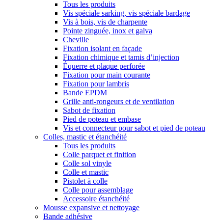
Tous les produits
Vis spéciale sarking, vis spéciale bardage
Vis à bois, vis de charpente
Pointe zinguée, inox et galva
Cheville
Fixation isolant en façade
Fixation chimique et tamis d’injection
Équerre et plaque perforée
Fixation pour main courante
Fixation pour lambris
Bande EPDM
Grille anti-rongeurs et de ventilation
Sabot de fixation
Pied de poteau et embase
Vis et connecteur pour sabot et pied de poteau
Colles, mastic et étanchéité
Tous les produits
Colle parquet et finition
Colle sol vinyle
Colle et mastic
Pistolet à colle
Colle pour assemblage
Accessoire étanchéité
Mousse expansive et nettoyage
Bande adhésive