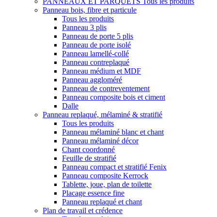
PANNEAUX ET PARQUETS
Tous les produits
Panneau bois, fibre et particule
Tous les produits
Panneau 3 plis
Panneau de porte 5 plis
Panneau de porte isolé
Panneau lamellé-collé
Panneau contreplaqué
Panneau médium et MDF
Panneau aggloméré
Panneau de contreventement
Panneau composite bois et ciment
Dalle
Panneau replaqué, mélaminé & stratifié
Tous les produits
Panneau mélaminé blanc et chant
Panneau mélaminé décor
Chant coordonné
Feuille de stratifié
Panneau compact et stratifié Fenix
Panneau composite Kerrock
Tablette, joue, plan de toilette
Placage essence fine
Panneau replaqué et chant
Plan de travail et crédence