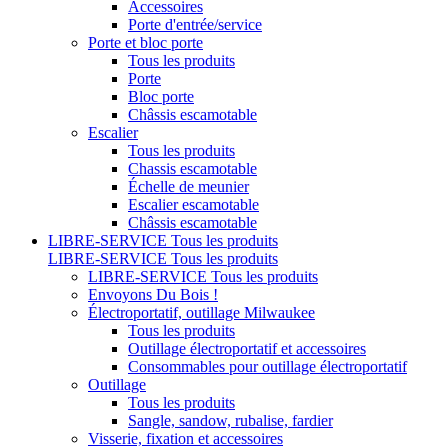
Accessoires
Porte d'entrée/service
Porte et bloc porte
Tous les produits
Porte
Bloc porte
Châssis escamotable
Escalier
Tous les produits
Chassis escamotable
Échelle de meunier
Escalier escamotable
Châssis escamotable
LIBRE-SERVICE
Tous les produits
LIBRE-SERVICE
Tous les produits
LIBRE-SERVICE
Tous les produits
Envoyons Du Bois !
Électroportatif, outillage Milwaukee
Tous les produits
Outillage électroportatif et accessoires
Consommables pour outillage électroportatif
Outillage
Tous les produits
Sangle, sandow, rubalise, fardier
Visserie, fixation et accessoires