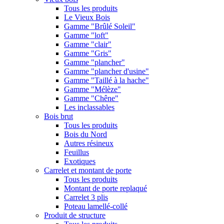
Tous les produits
Le Vieux Bois
Gamme "Brûlé Soleil"
Gamme "loft"
Gamme "clair"
Gamme "Gris"
Gamme "plancher"
Gamme "plancher d'usine"
Gamme "Taillé à la hache"
Gamme "Mélèze"
Gamme "Chêne"
Les inclassables
Bois brut
Tous les produits
Bois du Nord
Autres résineux
Feuillus
Exotiques
Carrelet et montant de porte
Tous les produits
Montant de porte replaqué
Carrelet 3 plis
Poteau lamellé-collé
Produit de structure