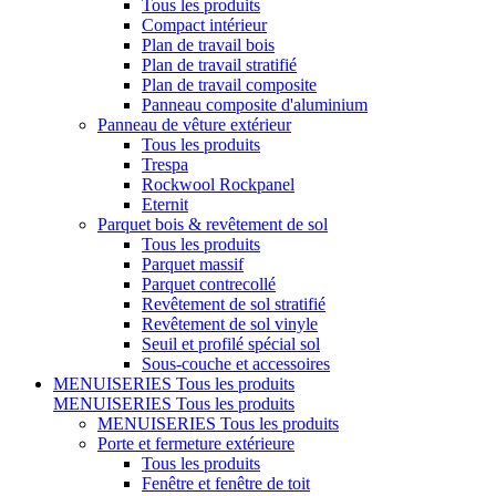
Tous les produits
Compact intérieur
Plan de travail bois
Plan de travail stratifié
Plan de travail composite
Panneau composite d'aluminium
Panneau de vêture extérieur
Tous les produits
Trespa
Rockwool Rockpanel
Eternit
Parquet bois & revêtement de sol
Tous les produits
Parquet massif
Parquet contrecollé
Revêtement de sol stratifié
Revêtement de sol vinyle
Seuil et profilé spécial sol
Sous-couche et accessoires
MENUISERIES
Tous les produits
MENUISERIES
Tous les produits
MENUISERIES
Tous les produits
Porte et fermeture extérieure
Tous les produits
Fenêtre et fenêtre de toit