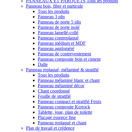
PANNEAUX ET PARQUETS
Tous les produits
Panneau bois, fibre et particule
Tous les produits
Panneau 3 plis
Panneau de porte 5 plis
Panneau de porte isolé
Panneau lamellé-collé
Panneau contreplaqué
Panneau médium et MDF
Panneau aggloméré
Panneau de contreventement
Panneau composite bois et ciment
Dalle
Panneau replaqué, mélaminé & stratifié
Tous les produits
Panneau mélaminé blanc et chant
Panneau mélaminé décor
Chant coordonné
Feuille de stratifié
Panneau compact et stratifié Fenix
Panneau composite Kerrock
Tablette, joue, plan de toilette
Placage essence fine
Panneau replaqué et chant
Plan de travail et crédence