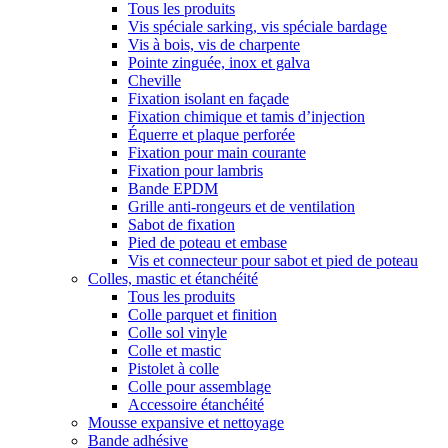
Tous les produits
Vis spéciale sarking, vis spéciale bardage
Vis à bois, vis de charpente
Pointe zinguée, inox et galva
Cheville
Fixation isolant en façade
Fixation chimique et tamis d’injection
Équerre et plaque perforée
Fixation pour main courante
Fixation pour lambris
Bande EPDM
Grille anti-rongeurs et de ventilation
Sabot de fixation
Pied de poteau et embase
Vis et connecteur pour sabot et pied de poteau
Colles, mastic et étanchéité
Tous les produits
Colle parquet et finition
Colle sol vinyle
Colle et mastic
Pistolet à colle
Colle pour assemblage
Accessoire étanchéité
Mousse expansive et nettoyage
Bande adhésive