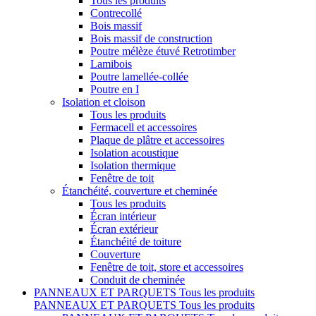
Tous les produits
Contrecollé
Bois massif
Bois massif de construction
Poutre mélèze étuvé Retrotimber
Lamibois
Poutre lamellée-collée
Poutre en I
Isolation et cloison
Tous les produits
Fermacell et accessoires
Plaque de plâtre et accessoires
Isolation acoustique
Isolation thermique
Fenêtre de toit
Étanchéité, couverture et cheminée
Tous les produits
Écran intérieur
Écran extérieur
Étanchéité de toiture
Couverture
Fenêtre de toit, store et accessoires
Conduit de cheminée
PANNEAUX ET PARQUETS
Tous les produits
PANNEAUX ET PARQUETS
Tous les produits